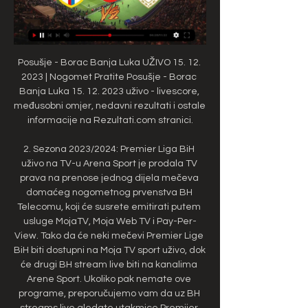
Posušje - Borac Banja Luka UŽIVO 15. 12. 
2023 | Nogomet Pratite Posušje - Borac 
Banja Luka 15. 12. 2023 uživo - livescore, 
međusobni omjer, nedavni rezultati i ostale 
informacije na Rezultati.com stranici.

2. Sezona 2023/2024: Premier Liga BiH 
uživo na TV-u Arena Sport je prodala TV 
prava na prenose jednog dijela mečeva 
domaćeg nogometnog prvenstva BH 
Telecomu, koji će susrete emitirati putem 
usluge MojaTV, Moja Web TV i Pay-Per-
View. Tako da će neki mečevi Premier Lige 
BiH biti dostupni na Moja TV sport uživo, dok 
će drugi BH stream live biti na kanalima 
Arene Sport. Ukoliko pak nemate ove 
programe, preporučujemo vam da uz BH 
streams live gledate utakmice Premijer 