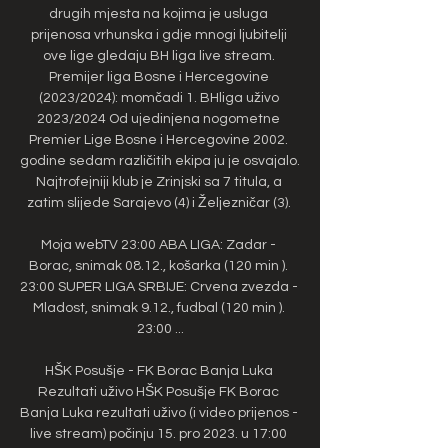
drugih mjesta na kojima je usluga 
prijenosa vrhunska i gdje mnogi ljubitelji 
ove lige gledaju BH liga live stream. 
Premijer liga Bosne i Hercegovine 
(2023/2024): momčadi 1. BHliga uživo 
2023/2024 Od ujedinjena nogometne 
Premier Lige Bosne i Hercegovine 2002. 
godine sedam različitih ekipa ju je osvajalo. 
Najtrofejniji klub je Zrinjski sa 7 titula, a 
zatim slijede Sarajevo (4) i Željezničar (3). 

Moja webTV 23:00 ABA LIGA: Zadar - 
Borac, snimak 08.12., košarka (120 min ). 
23:00 SUPER LIGA SRBIJE: Crvena zvezda - 
Mladost, snimak 9.12., fudbal (120 min ). 
23:00 ...

HŠK Posušje - FK Borac Banja Luka 
Rezultati uživo HŠK Posušje FK Borac 
Banja Luka rezultati uživo (i video prijenos - 
live stream) počinju 15. pro 2023. u 17:00 