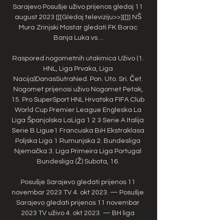
Sarajevo Posušje uživo prijenos gledaj 11 
august 2023 [[[Gledaj televiziju>>][[]] NŠ 
Mura Zrinjski Mostar gledati FK Borac 
Banja Luka vs ...

Raspored nogometnih utakmica Uživo (1. 
HNL, Liga Prvaka, Liga 
Nacija)DanasSutraNed. Pon. Uto. Sri. Čet. 
Nogomet prijenosi uživo Nogomet Petak, 
15. Pro SuperSport HNL Hrvatska FIFA Club 
World Cup Premier League Engleska La 
Liga Španjolska LaLiga 1 2 3 Serie A Italija 
Serie B Ligue1 Francuska BiH Ekstraklasa 
Poljska Liga 1 Rumunjska 2. Bundesliga 
Njemačka 3. Liga Primeira Liga Portugal 
Bundesliga (Ž) Subota, 16. 

Posušje Sarajevo gledati prijenos 11 
novembar 2023 TV 4. okt 2023. — Posušje 
Sarajevo gledati prijenos 11 novembar 
2023 TV uživo 4. okt 2023. — BH liga 