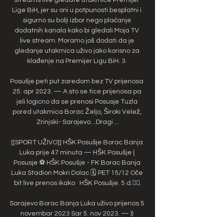
Lige BiH, jer su oni u potpunosti besplatni i 
sigurno su bolji izbor nego plaćanje 
dodatnih kanala kako bi gledali Moja TV 
live stream. Moramo još dodati da je 
gledanje utakmica uživo jako korisno za 
klađenje na Premijer Ligu BiH. 3. 

Posušje peti put zaredom bez TV prijenosa 
25. apr 2023. — A sto se tice prijenosa pa 
jeli logicno da se prenosi Posusje Tuzla 
pored utakmica Borac Željo, Široki Velež, 
Zrinjski- Sarajevo…Dragi ...

[[SPORT UŽIVO]] HŠK Posušje Borac Banja 
Luka prije 47 minuta — HŠK Posušje | 
Posusje ⚽️ HŠK Posušje - FK Borac Banja 
Luka Stadion Mokri Dolac 🗓️ PET 15/12 Oče 
bit live prenos ikako · HŠK Posušje. 5 d.󰞋󰟠.

Sarajevo Borac Banja Luka uživo prijenos 5 
novembar 2023 Sar 5. nov 2023. — )) 