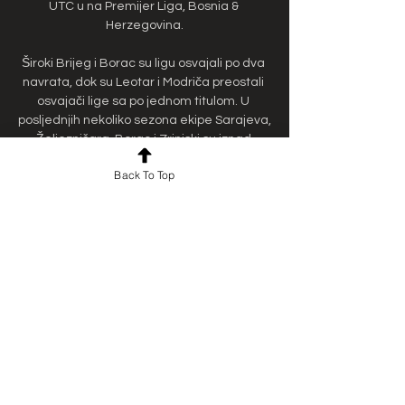
UTC u na Premijer Liga, Bosnia & 
Herzegovina.

Široki Brijeg i Borac su ligu osvajali po dva 
navrata, dok su Leotar i Modriča preostali 
osvajači lige sa po jednom titulom. U 
posljednjih nekoliko sezona ekipe Sarajeva, 
Željezničara, Borac i Zrinjski su iznad 
ostalih, što se moglo vidjeti i po igrama u 
Back To Top
kvalifikacijama za europska natjecanja, ali 
i po uspjesima u domaćem prvenstvu. 
Želite gledati utakmice uzivo BiH? 
Nastavite s čitanjem ovog članka i 
saznajte sve detalje, a u međuvremenu 
provjerite napredni vodič za klađenje koji 
će biti od velike pomoći. 

Velež Mostar HŠK Zrinjski gledati prijenos 
13 novembar 26. okt 2023. — Borac Banja 
Luka Široki Brijeg gledati prijenos 28 
oktobar 2 prije 21 sat — Borac Banja Luka 
Posušje prijenos 17 septemba maj 2023. 23 