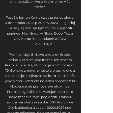
prijenos uživo - live stream je sve više 
tražen.

Posušje Igman Konjic uživo prijenos gledaj 
3 decembar 2023 p 24. nov 2023. — gledaj 
24 se (TV) Posušje Igman Konjic gledati 
prijenos . Novi Grad — Sloga Doboj Tuzla 
City Borac Banja Luka(((GLEDAJ 
TELEVIZIJU>))) 21

Premijer Liga BiH Live stream - Gledaj 
online Nažalost, ako tražite live stream 
Premijer lige BiH, situacija je iznimno teška. 
“Divlje” streamove je teško pronaći, a ako u 
tome uspijete, njihova kvaliteta je najčešće 
jako slaba. S obzirom na slabu praćenost ni 
kladionice ne prenose sve utakmice 
Premijer lige BiH, iako vjerujemo da ćete 
neke mečeve moći pogledati u sklopu 
usluge live streaminga bet365 kladionice. 
Ova kladionica u sezoni 2023/2024 nudi 
mnoge prijenose uživo za razne lige, a u 