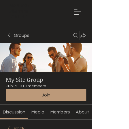
Mountain
Bike Tune
ONLINE
Groups
My Site Group
Public
·
310 members
Join
Discussion
Media
Members
About
Back