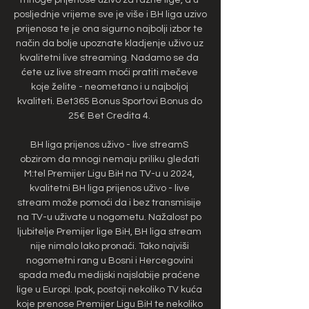
posljednje vrijeme sve je više i BH liga uzivo 
prijenosa te je ona sigurno najbolji izbor te 
način da bolje upoznate kladjenje uživo uz 
kvalitetni live streaming. Nadamo se da 
ćete uz live stream moći pratiti mečeve 
koje želite - neometano i u najboljoj 
kvaliteti. Bet365 Bonus Sportovi Bonus do 
25€ Bet Credita 4. 

BH liga prijenos uživo - live streamS 
obzirom da mnogi nemaju priliku gledati 
M:tel Premijer Ligu BiH na TV-u u 2024, 
kvalitetni BH liga prijenos uživo - live 
stream može pomoći da i bez transmisije 
na TV-u uživate u nogometu. Nažalost po 
ljubitelje Premijer lige BiH, BH liga stream 
nije nimalo lako pronaći. Tako najviši 
nogometni rang u Bosni i Hercegovini 
spada među medijski najslabije praćene 
lige u Europi. Ipak, postoji nekoliko TV kuća 
koje prenose Premijer Ligu BiH te nekoliko 