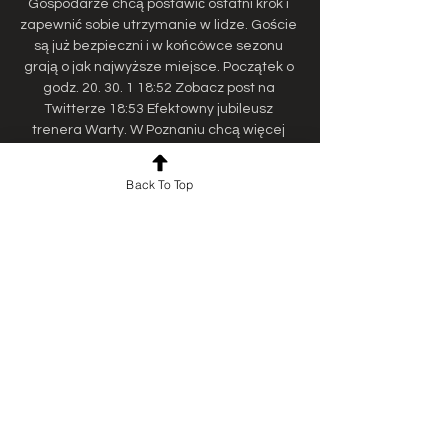
Gospodarze chcą postawić ostatni krok i 
zapewnić sobie utrzymanie w lidze. Goście 
są już bezpieczni i w końcówce sezonu 
grają o jak najwyższe miejsce. Początek o 
godz. 20. 30. 1 18:52 Zobacz post na 
Twitterze 18:53 Efektowny jubileusz 
trenera Warty. W Poznaniu chcą więcej 
Przejdź do pełnej relacji Stadion: Stadion 
im. Ernesta Pohla w Zabrzu Lokalizacja: 
Back To Top
Zabrze Sędzia: Krzysztof Jakubik Statystyki 
meczowe 48% Posiadanie piłki 52% 5 
Strzały celne 2 5 Strzały niecelne 4 
Wszystkie statystyki Składy 1 D. 

Górnik Zabrze Warta Poznań transmisja 15 
grudnia 2023 13 wrz 4 minuty temu — 
Rejestracja Fortuna TV Forbet TV Oglądaj 
za darmo mecz Gornik Zabrze - Warta 
Poznan legalnie w jakości HD. Start meczu 
na żywo o 15. Wszystkie ...

Górnik Zabrze - Warta Poznań na żywo 