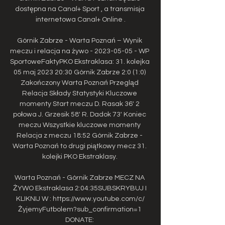
dostępna na Canal+ Sport , a transmisja 
internetowa Canal+ Online .

Górnik Zabrze - Warta Poznań – Wynik 
meczu i relacja na żywo - 2023-05-05 - WP 
SportoweFaktyPKO Ekstraklasa: 31. kolejka 
05 maj 2023 20:30 Górnik Zabrze 2:0 (1:0) 
Zakończony Warta Poznań Przegląd 
Relacja Składy Statystyki Kluczowe 
momenty Start meczu D. Rasak 36' 2 
połowa J. Grzesik 58' R. Dadok 73' Koniec 
meczu Wszystkie kluczowe momenty 
Relacja z meczu 18:52 Górnik Zabrze - 
Warta Poznań to drugi piątkowy mecz 31. 
kolejki PKO Ekstraklasy. 

Warta Poznań - Górnik Zabrze MECZ NA 
ŻYWO Ekstraklasa 2:04:35SUBSKRYBUJ I 
KLIKNIJ W : https://www.youtube.com/c/
ŻyjemyFutbolem?sub_confirmation=1 
DONATE: 