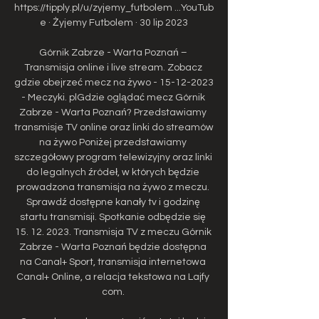
https://tipply.pl/u/zyjemy_futbolem ...YouTub
e · Żyjemy Futbolem · 30 lip 2023

Górnik Zabrze - Warta Poznań – 
Transmisja online i live stream. Zobacz 
gdzie obejrzeć mecz na żywo - 15-12-2023 
- Meczyki. plGdzie oglądać mecz Górnik 
Zabrze - Warta Poznań? Przedstawiamy 
transmisje TV online oraz linki do streamów 
na żywo Poniżej przedstawiamy 
szczegółowy program telewizyjny oraz linki 
do legalnych źródeł, w których będzie 
prowadzona transmisja na żywo z meczu. 
Sprawdź dostępne kanały tv i godzinę 
startu transmisji. Spotkanie odbędzie się 
15. 12. 2023. Transmisja TV z meczu Górnik 
Zabrze - Warta Poznań będzie dostępna 
na Canal+ Sport, transmisja internetowa 
Canal+ Online, a relacja tekstowa na Lajfy 
com. 
