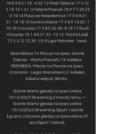
18 6 4 8 21 25 -4 22 12 Piast Gliwice 17 3 12 
2 15 14 1 21 13 Warta Poznań 18 4 7 7 20 23 
-3 19 14 Puszcza Niepołomice 17 5 4 8 21 
31 -10 19 15 Korona Kielce 17 3 9 5 19 20 -1 
18 16 Cracovia 17 3 9 5 20 26 -6 18 17 Ruch 
Chorzów 18 1 9 8 21 33 -12 12 18 ŁKS Łódź 
17 2 3 12 12 35 -23 9 Liga Mistrzów - kwal. 

Ekstraklasa TV Mecze na żywo. Górnik 
Zabrze - Warta Poznań | 19. kolejka. 
PREMIERA. Mecze na Mecze na żywo. 
Cracovia - Legia Warszawa | 2. kolejka. 
zobacz więcej. Skróty ...

Górnik Warta gledaj na żywo online 
15/12/2023 Streaming 2 minuty temu — 
Górnik Warta gledaj na żywo online 
15/12/2023 Streaming (Sport-) Górnik 
Łęczna Cracovia gledaj na żywo online 27 
wrz (Sport-) Górnik .
