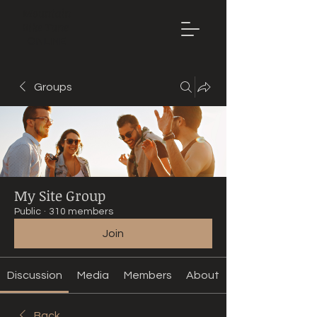
Mountain
Bike Tune
ONLINE
Groups
My Site Group
Public
·
310 members
Join
Discussion
Media
Members
About
Back