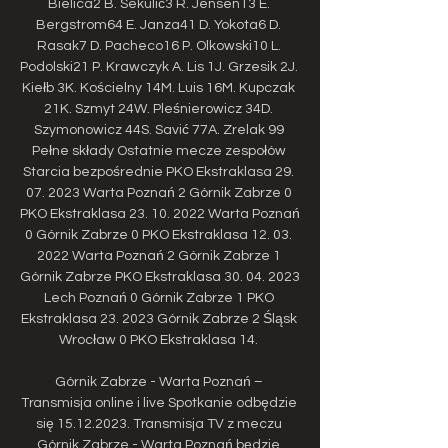
Bielica2 B. Sekulić3 R. Jensen13 E. 
Bergstrom64 E. Janza41 D. Yokota6 D. 
Rasak7 D. Pacheco16 P. Olkowski10 L. 
Podolski21 P. Krawczyk A. Lis 1J. Grzesik 2J. 
Kiełb 3K. Kościelny 14M. Luis 16M. Kupczak 
21K. Szmyt 24W. Pleśnierowicz 34D. 
Szymonowicz 44S. Savić 77A. Zrelak 99 
Pełne składy Ostatnie mecze zespołów 
Starcia bezpośrednie PKO Ekstraklasa 29. 
07. 2023 Warta Poznań 2 Górnik Zabrze 0 
PKO Ekstraklasa 23. 10. 2022 Warta Poznań 
0 Górnik Zabrze 0 PKO Ekstraklasa 12. 03. 
2022 Warta Poznań 2 Górnik Zabrze 1 
Górnik Zabrze PKO Ekstraklasa 30. 04. 2023 
Lech Poznań 0 Górnik Zabrze 1 PKO 
Ekstraklasa 23. 2023 Górnik Zabrze 2 Śląsk 
Wrocław 0 PKO Ekstraklasa 14. 

Górnik Zabrze - Warta Poznań – 
Transmisja online i live Spotkanie odbędzie 
się 15.12.2023. Transmisja TV z meczu 
Górnik Zabrze - Warta Poznań będzie 