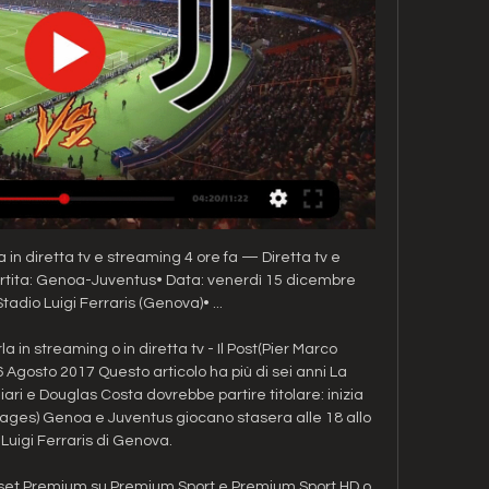
n diretta tv e streaming 4 ore fa — Diretta tv e 
tita: Genoa-Juventus• Data: venerdì 15 dicembre 
adio Luigi Ferraris (Genova)• ...

n streaming o in diretta tv - Il Post(Pier Marco 
gosto 2017 Questo articolo ha più di sei anni La 
iari e Douglas Costa dovrebbe partire titolare: inizia 
ages) Genoa e Juventus giocano stasera alle 18 allo 
Luigi Ferraris di Genova. 

et Premium su Premium Sport e Premium Sport HD o 