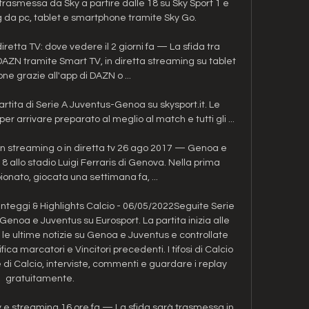
smessa da Sky a partire dalle 18 su Sky Sport 1 e 
g da pc, tablet e smartphone tramite Sky Go. 

etta TV: dove vedere il 2 giorni fa — La sfida tra 
DAZN tramite Smart TV, in diretta streaming su tablet 
e grazie all'app di DAZN o ...

rtita di Serie A Juventus-Genoa su skysport.it. Le 
er arrivare preparato al meglio al match e tutti gli ...

 streaming o in diretta tv 26 ago 2017 — Genoa e 
 allo stadio Luigi Ferraris di Genova. Nella prima 
onato, giocata una settimana fa, ...

unteggi & Highlights Calcio - 06/05/2022Seguite Serie 
a Genoa e Juventus su Eurosport. La partita inizia alle 
le ultime notizie su Genoa e Juventus e controllate 
fica marcatori e Vincitori precedenti. I tifosi di Calcio 
 di Calcio, interviste, commenti e guardare i replay 
gratuitamente. 

e streaming 16 ore fa — La sfida sarà trasmessa in 