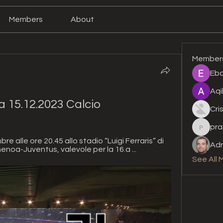
Members
About
Member
Eba
Aqi
a 15.12.2023 Calcio
Cri
pra
prashan
e alle ore 20.45 allo stadio “Luigi Ferraris” di 
Adr
enoa-Juventus, valevole per la 16.a ...
See All 