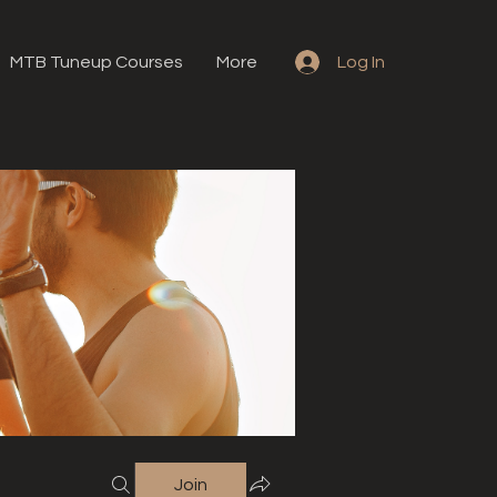
MTB Tuneup Courses
More
Log In
Join