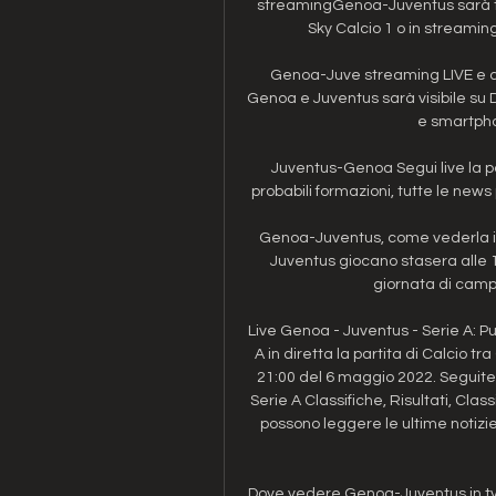
streamingGenoa-Juventus sarà tra
Sky Calcio 1 o in streamin
Genoa-Juve streaming LIVE e dir
Genoa e Juventus sarà visibile su 
e smartphon
Juventus-Genoa Segui live la pa
probabili formazioni, tutte le news p
Genoa-Juventus, come vederla in
Juventus giocano stasera alle 18
giornata di campi
Live Genoa - Juventus - Serie A: P
A in diretta la partita di Calcio tr
21:00 del 6 maggio 2022. Seguite 
Serie A Classifiche, Risultati, Classi
possono leggere le ultime notizie
Dove vedere Genoa-Juventus in tv 