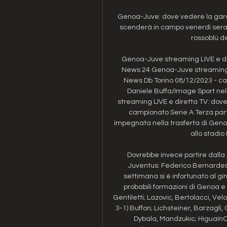
Genoa-Juve: dove vedere la gara i
scenderà in campo venerdì sera al
rossoblù de
Genoa-Juve streaming LIVE e dir
News 24 Genoa-Juve streaming LI
News Db Torino 08/12/2023 - cam
Daniele Buffa/Image Sport nell
streaming LIVE e diretta TV: dove
campionato Serie A Terza parti
impegnata nella trasferta di Genov
allo stadio 
Dovrebbe invece partire dalla 
Juventus: Federico Bernardesch
settimana si è infortunato al g
probabili formazioni di Genoa e 
Gentiletti; Lazovic, Bertolacci, Ve
3-1) Buffon; Lichsteiner, Barzagli, 
Dybala, Mandzukic; HiguaínC