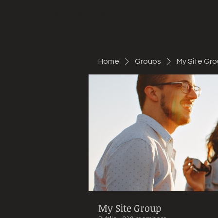
Mountain Bike Tune
ONLINE
Home
Groups
My Site Gr
My Site Group