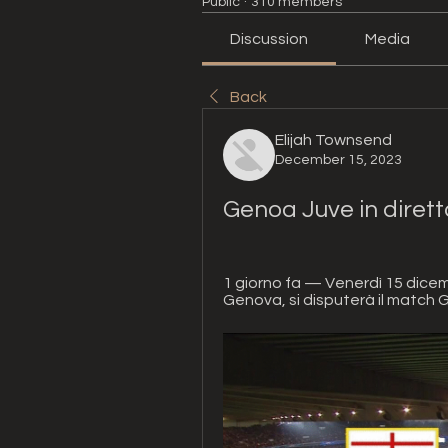
Public
·
310 members
Discussion
Media
Back
Elijah Townsend
December 15, 2023
Genoa Juve in dirett
1 giorno fa — Venerdì 15 dicembr
Genova, si disputerà il match G