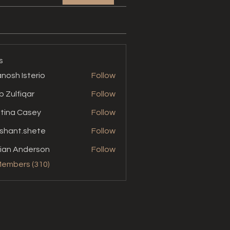
s
nosh Isterio
Follow
b Zulfiqar
Follow
stina Casey
Follow
shant.shete
Follow
t.shete
ian Anderson
Follow
Members (310)