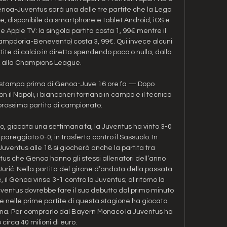
noa-Juventus sarà una delle tre partite che la Lega 
, disponibile da smartphone e tablet Android, iOS e 
Apple TV: la singola partita costa 1, 99€ mentre il 
mpdoria-Benevento) costa 3, 99€. Qui invece alcuni 
tite di calcio in diretta spendendo poco o nulla, dalla 
A alla Champions League. 

za stampa prima di Genoa-Juve 16 ore fa — Dopo 
n il Napoli, i bianconeri tornano in campo e il tecnico 
prossima partita di campionato.

, giocata una settimana fa, la Juventus ha vinto 3-0 
 pareggiato 0-0, in trasferta contro il Sassuolo. In 
ntus alle 18 si giocherà anche la partita tra 
s che Genoa hanno gli stessi allenatori dell’anno 
Jurić. Nella partita del girone d’andata della passata 
il Genoa vinse 3-1 contro la Juventus; al ritorno la 
uventus dovrebbe fare il suo debutto dal primo minuto 
he nelle prime partite di questa stagione ha giocato 
na. Per comprarlo dal Bayern Monaco la Juventus ha 
circa 40 milioni di euro. 
