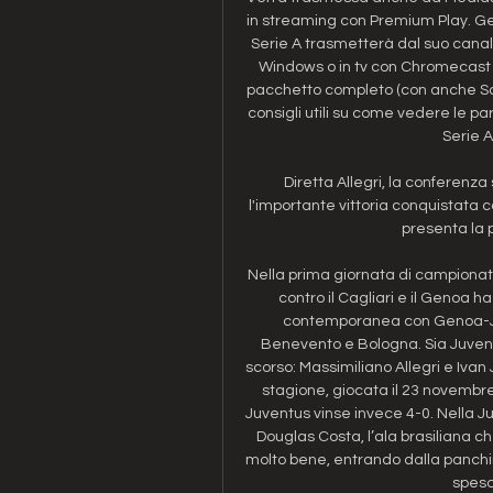
in streaming con Premium Play. Ge
Serie A trasmetterà dal suo canale
Windows o in tv con Chromecast e 
pacchetto completo (con anche Sa
consigli utili su come vedere le par
Serie 
Diretta Allegri, la conferen
l'importante vittoria conquistata co
presenta la 
Nella prima giornata di campionato
contro il Cagliari e il Genoa ha
contemporanea con Genoa-Juve
Benevento e Bologna. Sia Juventu
scorso: Massimiliano Allegri e Ivan 
stagione, giocata il 23 novembre, 
Juventus vinse invece 4-0. Nella J
Douglas Costa, l’ala brasiliana c
molto bene, entrando dalla panchi
speso 