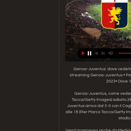
Genoa-Juventus: dove vederla i
streaming Genoa-Juventus • Par
2023• Dove: St
Genoa-Juventus, come vederla i
Tacca/Getty Images) sabato 26 A
Juventus arriva dal 3-0 con il Cagl
alle 18 (Pier Marco Tacca/Getty Im
stadio 
Verrà trasmessa anche da Medias