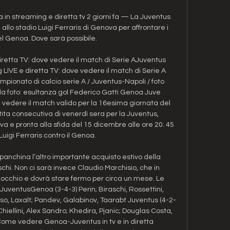
n streaming e diretta tv 2 giorni fa — La Juventus 
lo stadio Luigi Ferraris di Genova per affrontare i 
l Genoa. Dove sarà possibile.

etta TV: dove vedere il match di Serie AJuventus 
VE e diretta TV: dove vedere il match di Serie A 
pionato di calcio serie A / Juventus-Napoli / foto 
a foto: esultanza gol Federico Gatti Genoa Juve 
 vedere il match valido per la 16esima giornata del 
ta consecutiva di venerdì sera per la Juventus, 
a e pronta alla sfida del 15 dicembre alle ore 20. 45 
Luigi Ferraris contro il Genoa. 

panchina l’altro importante acquisto estivo della 
i. Non ci sarà invece Claudio Marchisio, che in 
inocchio e dovrà stare fermo per circa un mese. Le 
JuventusGenoa (3-4-3) Perin; Biraschi, Rossettini, 
loso, Laxalt; Pandev, Galabinov, Taarabt Juventus (4-2-
Chiellini, Alex Sandro; Khedira, Pjanic; Douglas Costa, 
ome vedere Genoa-Juventus in tv e in diretta 