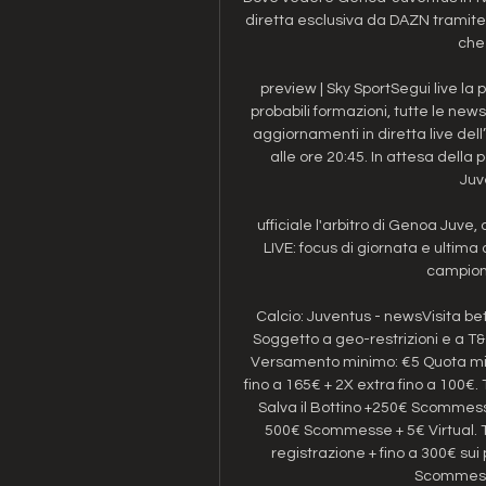
diretta esclusiva da DAZN tramite l
che 
preview | Sky SportSegui live la p
probabili formazioni, tutte le news
aggiornamenti in diretta live del
alle ore 20:45. In attesa della
Juve
ufficiale l'arbitro di Genoa Juve,
LIVE: focus di giornata e ultima 
campiona
Calcio: Juventus - newsVisita bet
Soggetto a geo-restrizioni e a T&C
Versamento minimo: €5 Quota mini
fino a 165€ + 2X extra fino a 100€.
Salva il Bottino +250€ Scommesse
500€ Scommesse + 5€ Virtual. T&
registrazione + fino a 300€ sui 
Scommesse