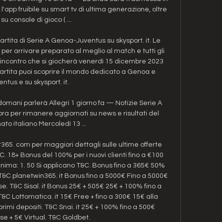
'app fruibile su smart tv di ultima generazione, oltre 
su console di gioco ( ...

artita di Serie A Genoa-Juventus su skysport. it. Le 
 per arrivare preparato al meglio al match e tutti gli 
l’incontro che si giocherà venerdì 15 dicembre 2023 
 partita puoi scoprire il mondo dedicato a Genoa e 
ntus e su skysport. it. 

 domani parlerà Allegri 1 giorno fa — Notizie Serie A 
ora per rimanere aggiornati su news e risultati del 
to italiano Mercoledì 13 ...

365. com per maggiori dettagli sulle ultime offerte 
. 18+ Bonus del 100% per i nuovi clienti fino a €100 
ma: 1. 50 Si applicano T&C. Bonus fino a 365€ 50% 
 T&C planetwin365. it Bonus fino a 5000€ Fino a 5000€ 
. T&C Sisal. it Bonus 25€ + 505€ 25€ + 100% fino a 
C Lottomatica. it 15€ Free + fino a 300€ 15€ alla 
primi depositi. T&C Snai. it 25€ + 100% fino a 500€ 
 + 5€ Virtual. T&C Goldbet. 
