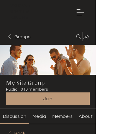
Mountain
Bike Tune
ONLINE
Groups
My Site Group
Public
·
310 members
Join
Discussion
Media
Members
About
Back