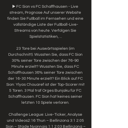
▶️ FC Sion vs FC Schaffhausen - Live 
stream, Prognose Auf unserer Website 
finden Sie Fußball im Fernsehen und eine 
vollständige Liste der Fußball-Live-
Streams von heute. Verfolgen Sie 
Spielstatistiken, ...

23 Tore bei Auswärtsspielen (im 
Durchschnitt). Wussten Sie, dass FC Sion 
30% seiner Tore zwischen der 76-90 
Minute erzielt? Wussten Sie, dass FC 
Schaffhausen 38% seiner Tore zwischen 
der 16-30 Minute erzielt? Ein Blick auf FC 
Sion: Ylyas Chouaref ist der Top-Scorer mit 
5 Toren. 3 Mal traf Orges Bunjaku für FC 
Schaffhausen. FC Sion hat keines seiner 
letzten 10 Spiele verloren. 

Challenge League: Live-Ticker, Analyse 
und Videos2:16 Thun – Bellinzona 3:1 2:05 
Sion – Stade Nyonnais 1:1 2:03 Bellinzona – 