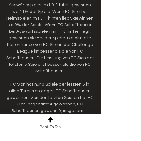
Auswärtsspielen mit 0-1 führt, gewinnen 
sie 41% der Spiele. Wenn FC Sion bei 
Heimspielen mit 0-1 hinten liegt, gewinnen 
sie 0% der Spiele. Wenn FC Schaffhausen 
bei Auswärtsspielen mit 1-0 hinten liegt, 
gewinnen sie 8% der Spiele. Die aktuelle 
Performance von FC Sion in der Challenge 
League ist besser als die von FC 
Schaffhausen. Die Leistung von FC Sion der 
letzten 5 Spiele ist besser als die von FC 
Schaffhausen. 

FC Sion hat nur 0 Spiele der letzten 5 in 
allen Turnieren gegen FC Schaffhausen 
gewonnen. Von den letzten Spielen hat FC 
Sion insgesamt 4 gewonnen, FC 
Schaffhausen gewann 0, insgesamt 1 
Spiele endeten unentschieden. Im Schnitt 
erzielt FC Sion 2. 6 Tore gegen FC 
Back To Top
Schaffhausen und FC Schaffhausen erzielt 
1 Tore gegen FC Sion. Der Durchschnitt der 