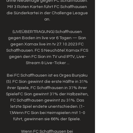
ohne Niederlage gegen FC Schaffhausen. 
Mit 3 Roten Karten führt FC Schaffhausen 
die Sünderkartei in der Challenge League 
an. 

(LIVEÜBERTRAGUNG) Schaffhausen 
gegen Baden im live vor 6 Tagen — Sion 
gegen Xamax live im tv 27.10.2023 FC 
Schaffhausen. FC S Neuchâtel Xamax FCS 
gegen den FC Sion im TV und IPTV, Live-
Stream & Live-Ticker ...

Bei FC Schaffhausen ist es Orges Bunjaku 
(5). FC Sion gewinnt die erste Hälfte in 31% 
ihrer Spiele, FC Schaffhausen in 31% ihrer 
SpieleFC Sion gewinnt 31% der Halbzeiten, 
FC Schaffhausen gewinnt zu 31%. Das 
letzte Spiel endete unentschieden. (1-
1)Wenn FC Sion bei Heimspielen mit 1-0 
führt, gewinnen sie 66% der Spiele. 

Wenn FC Schaffhausen bei 