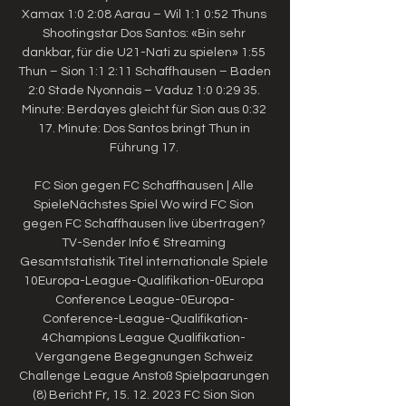
Xamax 1:0 2:08 Aarau – Wil 1:1 0:52 Thuns 
Shootingstar Dos Santos: «Bin sehr 
dankbar, für die U21-Nati zu spielen» 1:55 
Thun – Sion 1:1 2:11 Schaffhausen – Baden 
2:0 Stade Nyonnais – Vaduz 1:0 0:29 35. 
Minute: Berdayes gleicht für Sion aus 0:32 
17. Minute: Dos Santos bringt Thun in 
Führung 17. 

FC Sion gegen FC Schaffhausen | Alle 
SpieleNächstes Spiel Wo wird FC Sion 
gegen FC Schaffhausen live übertragen? 
TV-Sender Info € Streaming 
Gesamtstatistik Titel internationale Spiele 
10Europa-League-Qualifikation-0Europa 
Conference League-0Europa-
Conference-League-Qualifikation-
4Champions League Qualifikation- 
Vergangene Begegnungen Schweiz 
Challenge League Anstoß Spielpaarungen 
(8) Bericht Fr, 15. 12. 2023 FC Sion Sion 