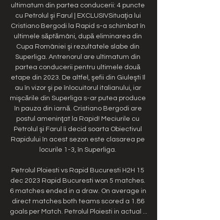
ultimatum din partea conducerii: 4 puncte 
cu Petrolul şi Farul | EXCLUSIVSituaţia lui 
Cristiano Bergodi la Rapid s-a schimbat în 
ultimele săptămâni, după eliminarea din 
Cupa României şi rezultatele slabe din 
Superliga. Antrenorul are ultimatum din 
partea conducerii pentru ultimele două 
etape din 2023. De altfel, şefii din Giuleşti îl 
au în vizor şi pe înlocuitorul italianului, iar 
mişcările din Superliga s-ar putea produce 
în pauza din iarnă. Cristiano Bergodi are 
postul ameninţat la Rapid! Meciurile cu 
Petrolul şi Farul îi decid soarta Obiectivul 
Rapidului în acest sezon este clasarea pe 
locurile 1-3, în Superliga. 

Petrolul Ploiesti vs Rapid Bucuresti H2H 15 
dec 2023 Rapid Bucuresti won 5 matches. 
6 matches ended in a draw. On average in 
direct matches both teams scored a 1.86 
goals per Match. Petrolul Ploiesti in actual ...
