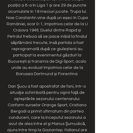
poziția a 8-a în Liga 1 și are 29 de puncte 
acumulate în 19 meciuri jucate. Trupa lui 
Nae Constantin vine după un eșec în Cupa 
României, scor 0-1, împotriva celor de la U 
Craiova 1948. Duelul dintre Rapid și 
Petrolul trebuia să se joace inițial la finalul 
săptămânii trecute, însă partida a fost 
reprogramată după ce giuleștenii au 
participat la evenimentul găzduit la 
București și transmis de Digi Sport, acolo 
unde au evoluat împotriva celor de la 
Borussia Dortmund și Fiorentina. 

Dan Şucu a fost apostrofat de fani, într-o 
situaţie schimbată pentru vişinii faţă de 
aşteptările sezonului centenarului. 
Conform surselor Orange Sport, Cristiano 
Bergodi a primit ultimatum din partea 
conducerii, care la începutul sezonului a 
avut de ales între el şi Marius Şumudică, 
ajuns între timp la Gaziantep. Italianul are 