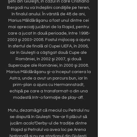
şefii din Giuleşti, în cazul în care Cristiano 
Bergodi nu va îndeplini condiţiile pe teren, 
în finalul anului. În vârstă de 48 de ani, 
Marius Măldărăşanu a fost unul dintre cei 
mai apreciaţi jucători de la Rapid, pentru 
care a jucat în două perioade, între 1998-
2003 şi 2003-2008. Fostul mijlocaş a ajuns 
în sfertul de finală al Cupei UEFA, în 2006, 
iar în Giuleşti a câştigat două Cupe ale 
României, în 2002 şi 2007, şi două 
Supercupe ale României, în 2000 şi 2008. 
Marius Măldărăşanu şi-a început cariera la 
Astra, unde a avut un parcurs bun, iar în 
prim-plan a ajuns cu Hermannstadt, 
echipă pe care a transformat-o din una 
modestă într-o formaţie de play-off. 

Mutu, dezamăgit că meciul cu Petrolul nu 
se dispută în Giulești: "Ne-ar fi plăcut să 
jucăm acolo"Derby-ul de tradiție dintre 
Rapid și Petrolul va avea loc pe Arena 
Națională și nu pe stadionul din Giulești. 