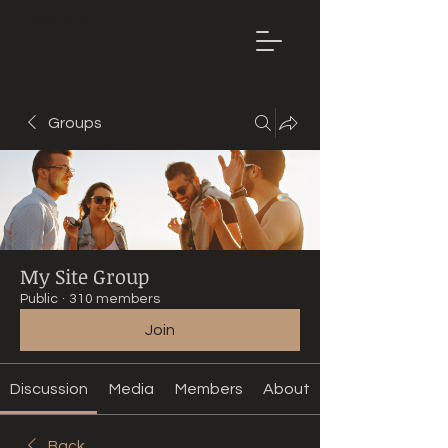
Mountain
Bike Tune
ONLINE
Groups
My Site Group
Public
·
310 members
Join
Discussion
Media
Members
About
Back