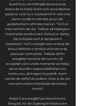
Acest lucru se întâmplă deoarece pe 
arena de la Podul Grant va fi recondiționat 
gazonul, care nu s-a prezentat în cele mai 
bune condiții la ultimele jocuri ale 
giuleștenilor în ultimele meciuri. ”Va fi un 
meci extrem de dur. Trebuie să înțelegem 
importanța acestui meci. Este și un derby, 
dar echipele sunt și apropiate în 
clasament. Va fi o echipă care va face din 
blocul defensiv o armă și va încerca să 
joace pe contraatac. Trebuie să fim 
pregătiți mental și să muncim, să 
acceptăm că în unele momente va trebui 
să ne asumăm responsabilitatea unu 
contra unu, să tragem la poartă. Avem 
nevoie de astfel de jucători, chiar și de unii 
care prin acțiuni individuale să rezolve 
meciul. 

Rapid îl are pregătit pe înlocuitorul lui 
Bergodi, tot din Superliga! Italianul are 