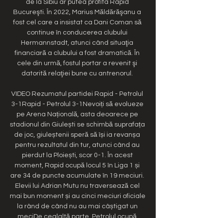
de la Sibiu ar putea profita Rapid 
Bucureşti. În 2022, Marius Măldărăşanu a 
fost cel care a insistat ca Dani Coman să 
continue în conducerea clubului 
Hermannstadt, atunci când situaţia 
financiară a clubului a fost dramatică. În 
cele din urmă, fostul portar a revenit şi 
datorită relaţiei bune cu antrenorul. 

VIDEO Rezumatul partidei Rapid - Petrolul 
3-1Rapid - Petrolul 3-1Nevoiți să evolueze 
pe Arena Națională, asta deoarece pe 
stadionul din Giulești se schimbă suprafața 
de joc, giuleștenii speră să își ia revanșa 
pentru rezultatul din tur, atunci când au 
pierdut la Ploiești, scor 0-1. În acest 
moment, Rapid ocupă locul 5 în Liga 1 și 
are 34 de puncte acumulate în 19 meciuri. 
Elevii lui Adrian Mutu nu traversează cel 
mai bun moment și au cinci meciuri oficiale 
la rând de când nu au mai câștigat un 
meciDe cealaltă parte, Petrolul ocupă 