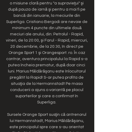
o misiune clară pentru "a supravieţui" şi 
după pauza de iarnă şi pentru a mai fi pe 
bancă din ianuarie, la meciurile din 
Superliga. Cristiano Bergodi are nevoie de 
minimum 4 puncte din ultimele două 
meciuri ale anului, din: Petrolul - Rapid, 
vineri, de la 20:00, şi Farul - Rapid, miercuri, 
20 decembrie, de la 20:30, în direct pe 
Orange Sport 1 şi Orangesport. ro. În caz 
contrar, aventura principalului la Rapid s-a 
putea încheia prematur, după doar cinci 
luni. Marius Măldărăşanu este înlocuitorul 
pregătit la Rapid! S-ar putea profita de 
situaţia de la Hermannstadt Pe masa 
conducerii a ajuns o variantă pe placul 
suporterilor şi care a confirmat în 
Superliga. 

Sursele Orange Sport susţin că antrenorul 
lui Hermannstadt, Marius Măldărăşanu, 
este principalul spre care s-au orientat 