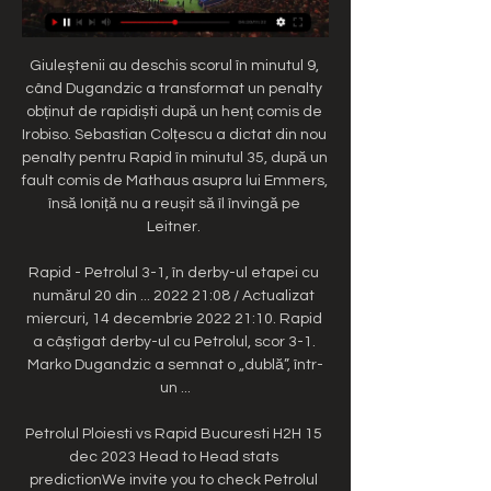
Giuleștenii au deschis scorul în minutul 9, 
când Dugandzic a transformat un penalty 
obținut de rapidiști după un henț comis de 
Irobiso. Sebastian Colțescu a dictat din nou 
penalty pentru Rapid în minutul 35, după un 
fault comis de Mathaus asupra lui Emmers, 
însă Ioniță nu a reușit să îl învingă pe 
Leitner. 

Rapid - Petrolul 3-1, în derby-ul etapei cu 
numărul 20 din ... 2022 21:08 / Actualizat 
miercuri, 14 decembrie 2022 21:10. Rapid 
a câștigat derby-ul cu Petrolul, scor 3-1. 
Marko Dugandzic a semnat o „dublă”, într-
un ...

Petrolul Ploiesti vs Rapid Bucuresti H2H 15 
dec 2023 Head to Head stats 
predictionWe invite you to check Petrolul 