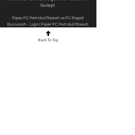
Giuleşti. 

Fișier:FC Petrolul Ploiesti vs FC Rapid 
Bucuresti - Liga I Fișier:FC Petrolul Ploiesti 
vs FC Rapid Bucuresti - Liga I, 13 August 
2022 (2).jpg · Descriere fișier · Licențiere ...

Back To Top
În momentul în care faci greşeli grave, e 
puţin probabil să fii iertat. Din punctul ăsta 
de vedere stăm destul de bine, nu am 
făcut multe greşeli şi nu le-am făcut foarte 
des. Dar atunci când am făcut-o, ne-au 
costat. Sper ca la meciul ăsta să stăm bine 
şi din punct de vedere defensiv, dar şi 
ofensiv", a declarat Constantin. 

Rapid - Petrolul 3-1. Spectacol total! 
Giuleștenii câștigă ”Primvs Derby”14. 12. 
2022, 21:00 SuperLiga: Petrolul - Rapid, 
vineri, 20:00, DGS 1 SuperLiga: Voluntari - 
FCU Craiova, vineri, 17:00, DGS 1 ”Primvs 