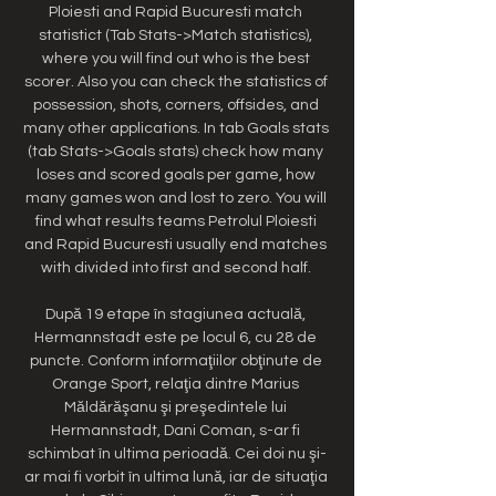
Ploiesti and Rapid Bucuresti match 
statistict (Tab Stats->Match statistics), 
where you will find out who is the best 
scorer. Also you can check the statistics of 
possession, shots, corners, offsides, and 
many other applications. In tab Goals stats 
(tab Stats->Goals stats) check how many 
loses and scored goals per game, how 
many games won and lost to zero. You will 
find what results teams Petrolul Ploiesti 
and Rapid Bucuresti usually end matches 
with divided into first and second half. 

După 19 etape în stagiunea actuală, 
Hermannstadt este pe locul 6, cu 28 de 
puncte. Conform informaţiilor obţinute de 
Orange Sport, relaţia dintre Marius 
Măldărăşanu şi preşedintele lui 
Hermannstadt, Dani Coman, s-ar fi 
schimbat în ultima perioadă. Cei doi nu şi-
ar mai fi vorbit în ultima lună, iar de situaţia 