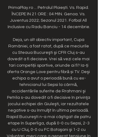
PrimaPlay.ro ... Petrolul Ploiești. Vs. Rapid. 
ÎNCEPE îN 21 ORE : 04 MIN. Genoa. Vs. 
Juventus 2022; Sezonul 2021. Fotbal All 
Inclusive cu Radu Banciu - 14 decembrie.

Deja, un alt obiectiv important, Cupa 
României, a fost ratat, după ce meciurile 
cu Steaua Bucureşti şi CFR Cluj s-au 
dovedit a fi decisive. Vrei să vezi cele mai 
tari competiții sportive, oriunde ai fi? Ia-ți 
oferta Orange Love pentru fibră și TV. Deşi 
echipa a avut o perioadă bună cu ex-
tehnicianul lui Sepsi la cârmă, 
accidentările suferite de Rrahmani şi 
Petrila s-au dovedit a fi decisive în privinţa 
jocului echipei din Giuleşti, iar rezultatele 
negative s-au înmulţit în ultima perioadă. 
Rapid Bucureşti n-a mai câştigat de patru 
etape în Superliga, după 0-0 cu Sepsi, 2-3 
cu U Cluj, 0-0 cu FC Botoşani şi 1-2 cu 
Voluntari, meci care a generat tensiune în 