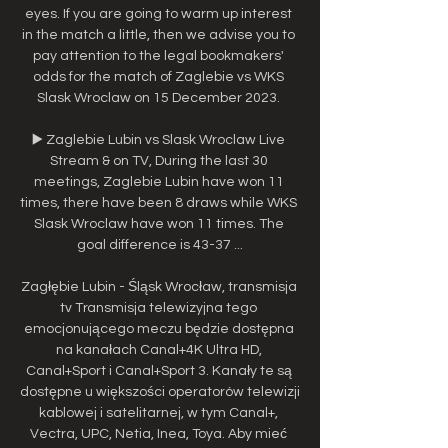
eyes. If you are going to warm up interest 
in the match a little, then we advise you to 
pay attention to the legal bookmakers' 
odds for the match of Zaglebie vs WKS 
Slask Wroclaw on 15 December 2023. 

▶️ Zaglebie Lubin vs Slask Wroclaw Live 
Stream & on TV, During the last 30 
meetings, Zaglebie Lubin have won 11 
times, there have been 8 draws while WKS 
Slask Wroclaw have won 11 times. The 
goal difference is 43-37 ...

Zagłębie Lubin - Śląsk Wrocław, transmisja 
tv Transmisja telewizyjna tego 
emocjonującego meczu będzie dostępna 
na kanałach Canal+4K Ultra HD, 
Canal+Sport i Canal+Sport 3. Kanały te są 
dostępne u większości operatorów telewizji 
kablowej i satelitarnej, w tym Canal+, 
Vectra, UPC, Netia, Inea, Toya. Aby mieć 