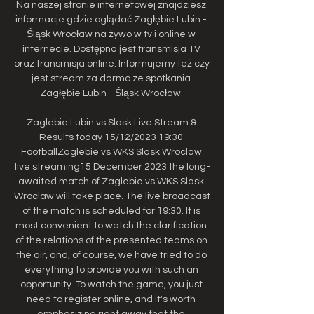
Na naszej stronie internetowej znajdziesz 
informacje gdzie oglądać Zagłębie Lubin - 
Śląsk Wrocław na żywo w tv i online w 
internecie. Dostępna jest transmisja TV 
oraz transmisja online. Informujemy też czy 
jest stream za darmo ze spotkania 
Zagłębie Lubin - Śląsk Wrocław. 

Zaglebie Lubin vs Slask Live Stream & 
Results today 15/12/2023 19:30 
FootballZaglebie vs WKS Slask Wroclaw 
live streaming15 December 2023 the long-
awaited match of Zaglebie vs WKS Slask 
Wroclaw will take place. The live broadcast 
of the match is scheduled for 19:30. It is 
most convenient to watch the clarification 
of the relations of the presented teams on 
the air, and, of course, we have tried to do 
everything to provide you with such an 
opportunity. To watch the game, you just 
need to register online, and it's worth 
emphasizing right away that the 