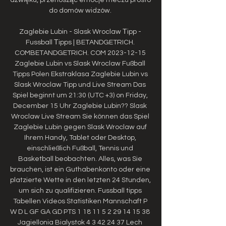
do domów widzów. 

Zaglebie Lubin - Slask Wroclaw Тipp - 
Fussball Тipps | BETANDGETRICH. 
COMBETANDGETRICH. COM 2023-12-15 
Zaglebie Lubin vs Slask Wroclaw Fußball 
Tipps Polen Ekstraklasa Zaglebie Lubin vs 
Slask Wroclaw Tipp und Live Stream Das 
Spiel beginnt um 21:30 (UTC +3) on Friday, 
December 15 Uhr Zaglebie Lubin?? Slask 
Wroclaw Live Stream Sie können das Spiel 
Zaglebie Lubin gegen Slask Wroclaw auf 
Ihrem Handy, Tablet oder Desktop, 
einschließlich Fußball, Tennis und 
Basketball beobachten. Alles, was Sie 
brauchen, ist ein Guthabenkonto oder eine 
platzierte Wette in den letzten 24 Stunden, 
um sich zu qualifizieren. Fussball tipps 
Tabellen Videos Statistiken Mannschaft P 
W D L GF GA GD PTS 1 18 11 5 2 29 14 15 38 
Jagiellonia Bialystok 4 3 42 24 37 Lech 