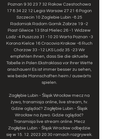
Poznan 9 30 23 7 32 Rakow Czestochowa 
17 8 34 22 12 Legia Warsaw 27 21 6 Pogon 
Szczecin 10 Zaglebie Lubin -8 25 
Radomiak Radom Gornik Zabrze 19 -2 
Piast Gliwice 13 Stal Mielec 26 -1 Widzew 
Lodz -4 Puszcza 31 -10 20 Warta Poznan -3 
Korona Kielce 16 Cracovia Krakow -6 Ruch 
Chorzow 33 -12 LKS Lodz 35 -23 Wir 
empfehlen Ihnen, dass Sie die aktuelle 
Tabelle in Polen Ekstraklasa vor Ihrer Wette 
anschauen! Es ist immer besser zu sehen, 
wie beide Mannschaften heim / auswärts 
spielen. 

Zagłębie Lubin - Śląsk Wrocław mecz na 
żywo, transmisja online, live stream, tv. 
Gdzie oglądać? Zagłębie Lubin - Śląsk 
Wrocław na żywo. Gdzie oglądać? 
Transmisja live stream online. Mecz 
Zagłębie Lubin - Śląsk Wrocław odbędzie 
się w 15. 12. 2023 20:30 ramach rozgrywek. 