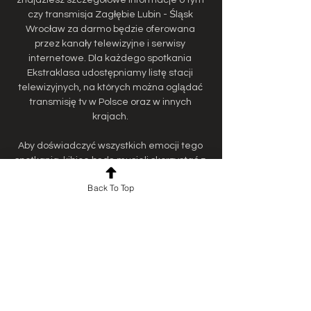
czy transmisja Zagłębie Lubin - Śląsk 
Wrocław za darmo będzie oferowana 
przez kanały telewizyjne i serwisy 
internetowe. Dla każdego spotkania 
Ekstraklasa udostępniamy listę stacji 
telewizyjnych, na których można oglądać 
transmisję tv w Polsce oraz w innych 
krajach. 

Aby doświadczyć wszystkich emocji tego 
spotkania, kibice będą musieli skorzystać z 
oferty płatnych platform streamingowych, 
Back To Top
które zapewniają wysoką jakość transmisji. 
Zagłębie Lubin - Śląsk Wrocław, transmisja 
online (płatna) Canal+online Canal+online 
oferuje wyjątkową możliwość obejrzenia 
meczu Zagłębie Lubin - Śląsk Wrocław 
poprzez wykupienie pakietu "Canal+", 
dostępnego w promocyjnej cenie 39 zł 
miesięcznie przez pierwsze 3 miesiące. Dla 
tych, którzy chcą więcej, istnieje opcja 