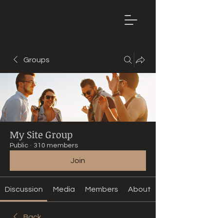
Mountain
Bike Tune
ONLINE
Groups
My Site Group
Public
·
310 members
Join
Discussion
Media
Members
About
Back