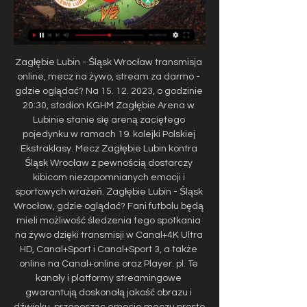
Zagłębie Lubin - Śląsk Wrocław transmisja 
online, mecz na żywo, stream za darmo - 
gdzie oglądać? Na 15. 12. 2023, o godzinie 
20:30, stadion KGHM Zagłębie Arena w 
Lubinie stanie się areną zaciętego 
pojedynku w ramach 19. kolejki Polskiej 
Ekstraklasy. Mecz Zagłębie Lubin kontra 
Śląsk Wrocław z pewnością dostarczy 
kibicom niezapomnianych emocji i 
sportowych wrażeń. Zagłębie Lubin - Śląsk 
Wrocław, gdzie oglądać? Fani futbolu będą 
mieli możliwość śledzenia tego spotkania 
na żywo dzięki transmisji w Canal+4K Ultra 
HD, Canal+Sport i Canal+Sport 3, a także 
online na Canal+online oraz Player. pl. Te 
kanały i platformy streamingowe 
gwarantują doskonałą jakość obrazu i 
dźwięku, przenosząc emocje meczu prosto 