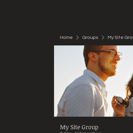
Mountain Bike Tune
ONLINE
Home
Groups
My Site Gr
My Site Group