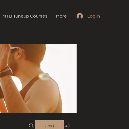
MTB Tuneup Courses
More
Log In
Join