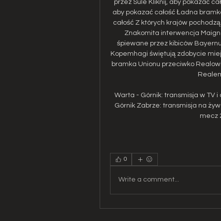
przez Sule Kliknij, aby pokazać c
aby pokazać całość Ładna bramka 
całość Z których krajów pochodzą u
Znakomita interwencja Maignan
śpiewane przez kibiców Bayernu n
Kopemhagi świętują zdobycie miejsc
bramka Unionu przeciwko Realowi M
Realem
Warta - Górnik: transmisja w TV i
Górnik Zabrze: transmisja na żyw
mecz 2
0
Write a comment...