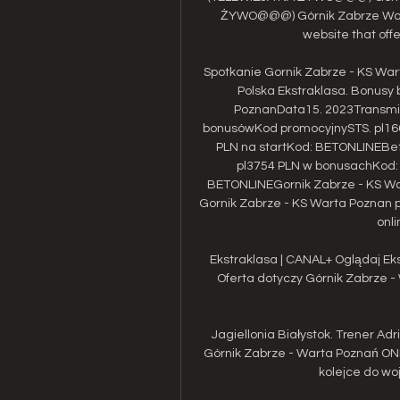
ŻYWO@@@) Górnik Zabrze Warta
website that offer
Spotkanie Gornik Zabrze - KS Wa
Polska Ekstraklasa. Bonusy
PoznanData15. 2023Transmi
bonusówKod promocyjnySTS. pl166
PLN na startKod: BETONLINEBet
pl3754 PLN w bonusachKod: 
BETONLINEGornik Zabrze - KS Wa
Gornik Zabrze - KS Warta Poznan pr
onli
Ekstraklasa | CANAL+ Oglądaj Ek
Oferta dotyczy Górnik Zabrze -
Jagiellonia Białystok. Trener Ad
Górnik Zabrze - Warta Poznań ONL
kolejce do woj