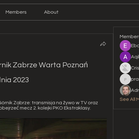
Members
About
Member
Eba
Aqi
nik Zabrze Warta Poznań 
Cri
dnia 2023
pra
prashan
Adr
See All 
órnik Zabrze: transmisja na żywo w TV oraz 
obejrzeć mecz 2. kolejki PKO Ekstraklasy.