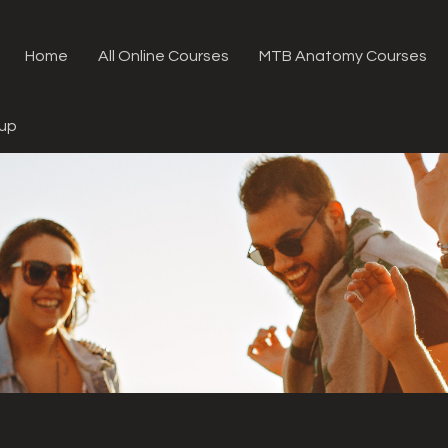
Home
All Online Courses
MTB Anatomy Courses
oup