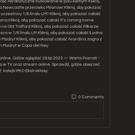
ałość Akrobatyczne nurkowanie w polu karnym Kliknij, 
Newcastle przeciwko Milanowi Kliknij, aby pokazać 
czestnicy 1/8 finału LM? Kliknij, aby pokazać całość 
a Kliknij, aby pokazać całość It’s coming home 
a Old Trafford Kliknij, aby pokazać całość Piłkarze 
a w 1/8 finału LM Kliknij, aby pokazać całość Ładna 
adryt Kliknij, aby pokazać całość Arandina zagra z 
 Madryt w Copa del Rey. 

 online. Gdzie oglądać 29 lip 2023 — Warta Poznań - 
o w TV oraz stream online. Sprawdź, gdzie obejrzeć 
. kolejki PKO Ekstraklasy.
0 Comments