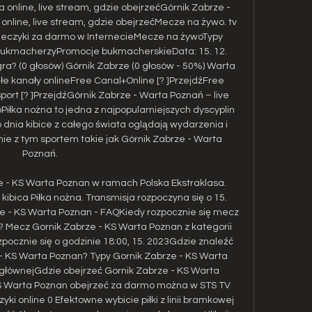
online, live stream, gdzie obejrzeć﻿Górnik Zabrze - 
nline, live stream, gdzie obejrzećMecze na żywo. tv 
 meczyki za darmo w InternecieMecze na żywoTypy 
kmacherzyPromocje bukmacherskieData: 15. 12. 
ra? (0 głosów) Górnik Zabrze (0 głosów - 50%) Warta 
e kanały onlineFree Canal+Online [? ]PrzejdźFree 
Sport [? ]PrzejdźGórnik Zabrze - Warta Poznań – live 
Piłka nożna to jedna z najpopularniejszych dyscyplin 
dnia kibice z całego świata oglądają wydarzenia i 
e z tym sportem takie jak Górnik Zabrze - Warta 
Poznań. 

 - KS Warta Poznan w ramach Polska Ekstraklasa. 
ibica Piłka nożna. Transmisja rozpoczyna się o 15. 
ze - KS Warta Poznan - FAQKiedy rozpocznie się mecz 
 Mecz Gornik Zabrze - KS Warta Poznan z kategorii 
zpocznie się o godzinie 18:00, 15. 2023Gdzie znaleźć 
- KS Warta Poznan? Typy Gornik Zabrze - KS Warta 
 głównejGdzie obejrzeć Gornik Zabrze - KS Warta 
S Warta Poznan obejrzeć za darmo można w STS TV 
 online 0 Efektowne wybicie piłki z linii bramkowej 