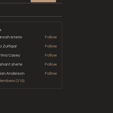
s
nosh Isterio
Follow
b Zulfiqar
Follow
stina Casey
Follow
shant.shete
Follow
t.shete
ian Anderson
Follow
Members (310)