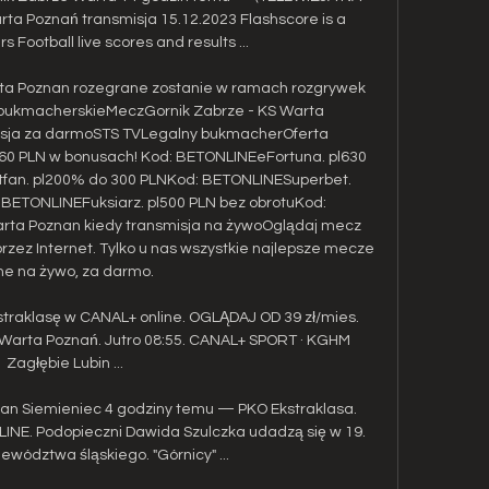
 Poznań transmisja 15.12.2023 Flashscore is a 
s Football live scores and results ...

rta Poznan rozegrane zostanie w ramach rozgrywek 
 bukmacherskieMeczGornik Zabrze - KS Warta 
sja za darmoSTS TVLegalny bukmacherOferta 
0 PLN w bonusach! Kod: BETONLINEeFortuna. pl630 
fan. pl200% do 300 PLNKod: BETONLINESuperbet. 
BETONLINEFuksiarz. pl500 PLN bez obrotuKod: 
rta Poznan kiedy transmisja na żywoOglądaj mecz 
zez Internet. Tylko u nas wszystkie najlepsze mecze 
ne na żywo, za darmo. 

straklasę w CANAL+ online. OGLĄDAJ OD 39 zł/mies. 
 Warta Poznań. Jutro 08:55. CANAL+ SPORT · KGHM 
Zagłębie Lubin ...

rian Siemieniec 4 godziny temu — PKO Ekstraklasa. 
INE. Podopieczni Dawida Szulczka udadzą się w 19. 
ewództwa śląskiego. "Górnicy" ...
