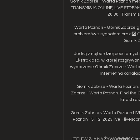
Górnik Zabrze - Warta Poznań mec
TRANSMISJA ONLINE, LIVE STREAM
20:30 · Transmis
Warta Poznań - Górnik Zabrze g
problemów z sygnałem oraz 2️⃣ C
Górnik 
Jedną z najbardziej popularnych 
Ekstraklasa, w której rozgrywa
wydarzenie Górnik Zabrze - Warta 
Internet na kanałach
Gornik Zabrze - Warta Poznan, 
Zabrze - Warta Poznan. Find the 
latest res
Gornik Zabrze v Warta Poznan LIVE 
Poznan 15. 12. 2023 live - livesco
(TELEWIZJA NA ŻYWO@@@) Górnik