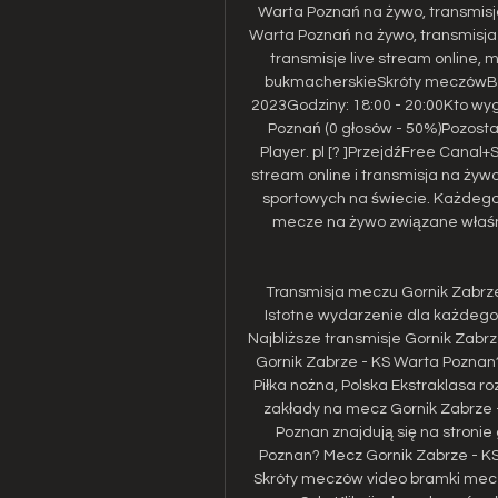
Warta Poznań na żywo, transmisja 
Warta Poznań na żywo, transmisja o
transmisje live stream online,
bukmacherskieSkróty meczówBu
2023Godziny: 18:00 - 20:00Kto wyg
Poznań (0 głosów - 50%)Pozostał
Player. pl [? ]PrzejdźFree Canal+
stream online i transmisja na żywo
sportowych na świecie. Każdego 
mecze na żywo związane właśni
Transmisja meczu Gornik Zabrze
Istotne wydarzenie dla każdego k
Najbliższe transmisje Gornik Zabr
Gornik Zabrze - KS Warta Poznan?
Piłka nożna, Polska Ekstraklasa ro
zakłady na mecz Gornik Zabrze 
Poznan znajdują się na stronie
Poznan? Mecz Gornik Zabrze - K
Skróty meczów video bramki meczyki