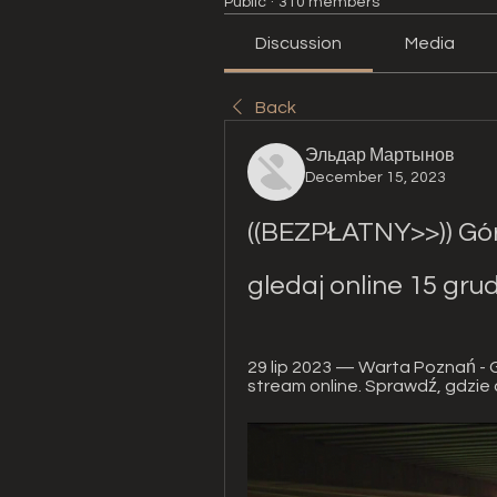
Public
·
310 members
Discussion
Media
Back
Эльдар Мартынов
December 15, 2023
((BEZPŁATNY>>)) Gór
gledaj online 15 gru
29 lip 2023 — Warta Poznań - G
stream online. Sprawdź, gdzie 