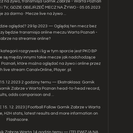
z na żywo, transmisja Górnik Zabrze - Warta Poznań 
 i TV, GDZIE OBEJRZEĆ MECZ NA ŻYWO - 05.05.2023 
je za darmo · Mecze live na żywo ...

dzie oglądać? 29 lip 2023 — Oglądaj ten mecz bez 
zy będzie transmisja online meczu Warta Poznań - 
Zabrze na streamie online?

kategorii rozgrywek i lig w tym sporcie jest PKO BP 
ne są między innymi takie mecze jak nadchodzące 
Poznań, które można oglądać na żywo i online przez 
 live stream Canal+Online, Player. pl. 

15.12.2023 2 godziny temu — Ekstraklasa: Gornik 
Gornik Zabrze v Warta Poznan head-to-head record, 
ults, odds comparison and ...

15. 12. 2023 | Football Follow Gornik Zabrze v Warta 
re, H2H stats, latest results and more information on 
Flashscore.

 Zabrze Warta 14 godzin temu — (TELEWIZJA NA 