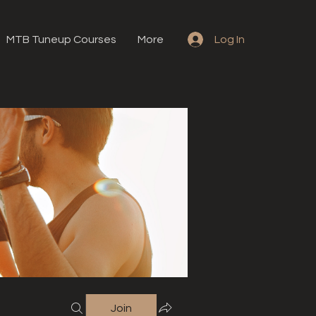
MTB Tuneup Courses
More
Log In
Join