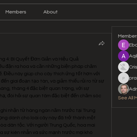
Members
About
Member
Eba
Aqi
g 4: Bí Quyết Đơn Giản và Hiệu Quả
ều đặn ra hoa và cần những biện pháp chăm 
Cri
. Điều này giúp cho cây thích ứng tốt hơn với 
pra
prashan
đến giai đoạn tạo tàn, và giảm thiểu rủi ro từ sự 
háng, tháng 4 đặc biệt quan trọng, với sự 
Adr
ạ, đòi hỏi sự quan tâm đặc biệt đến chăm sóc 
See All 
hi nhận từ hàng ngàn năm trước tại Trung 
rọng dành cho loài cây này đã trở thành một 
óa dân tộc. Với người Trung Quốc, hoa mai 
a sự kiên nhẫn và sức mạnh trước mọi khó 