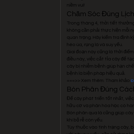
niềm vui!
Chăm Sóc Đúng Lịch
Trong tháng 4, thời tiết thườn
không cần phải thực hiện mỗi ngà
quan trọng. Hãy kiểm tra định k
héo úa, rụng lá và suy yếu.
Giai đoạn này cũng là thời điểm
điều này, việc cắt tỉa cây để tạ
cây bị nhiễm bệnh giúp hạn chế 
bệnh là biện pháp hiệu quả.
===>> Xem thêm: Tham khảo 
c
Bón Phân Đúng Các
Để cây phát triển tốt nhất, việ
hữu cơ và phân hóa học có hàm
Bón phân qua lá cũng giúp cây 
khi bộ rễ còn yếu.
Tùy thuộc vào tình trạng cây, b