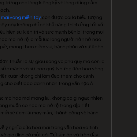
g trưng cho lòng kiêng kỷ và lòng dũng cảm 
hách.
 mai vàng miền tây
 còn được coi là biểu tượng 
cây này không chỉ có khả năng thích ứng tốt với 
ểu hiện sự kiên trì và sức mạnh bền bỉ trong mọi 
hoa mai nở rộ là mỗi lúc lòng người hớn hở nao 
 về, mang theo niềm vui, hạnh phúc và sự đoàn 
đơn thuần là sự giàu sang và phú quý mà còn là 
, sức mạnh và sự cao quý. Những đóa hoa vàng 
 tiết xuân không chỉ làm đẹp thêm cho cảnh 
 cho biết bao danh nhân trong văn học Á 
ắc mà hoa mai mang lại, không có gì ngạc nhiên 
mong muốn có hoa mai nở rộ trong dịp Tết 
mới sẽ đem lại may mắn, thành công và hạnh 
ề ý nghĩa của hoa mai trong văn hóa và tinh 
và gia đình có một cái Tết ấm áp và tràn đầy 