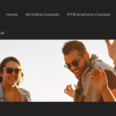
Home
All Online Courses
MTB Anatomy Courses
oup