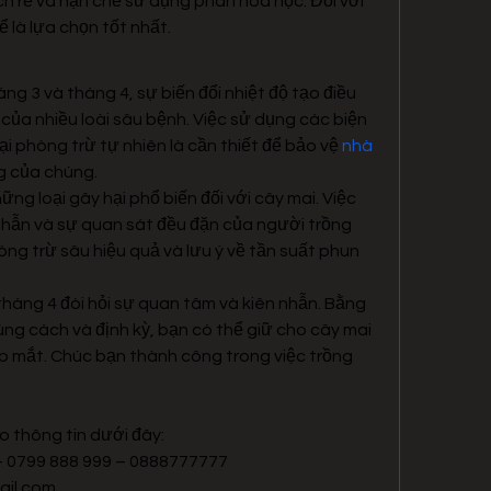
ch rễ và hạn chế sử dụng phân hóa học. Đối với 
 là lựa chọn tốt nhất.
 3 và tháng 4, sự biến đổi nhiệt độ tạo điều 
 của nhiều loài sâu bệnh. Việc sử dụng các biện 
i phòng trừ tự nhiên là cần thiết để bảo vệ 
nhà 
ng của chúng.
hững loại gây hại phổ biến đối với cây mai. Việc 
 nhẫn và sự quan sát đều đặn của người trồng 
ng trừ sâu hiệu quả và lưu ý về tần suất phun 
háng 4 đòi hỏi sự quan tâm và kiên nhẫn. Bằng 
g cách và định kỳ, bạn có thể giữ cho cây mai 
 mắt. Chúc bạn thành công trong việc trồng 
o thông tin dưới đây:
 – 0799 888 999 – 0888777777
il.com