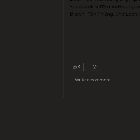
Facebook: Vườn mai Hoàng L
Địa chỉ: Tân Thiềng, Chợ Lách, 
0
Write a comment...