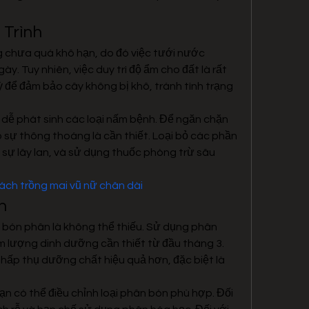
 Trình
g chưa quá khô hạn, do đó việc tưới nước 
y. Tuy nhiên, việc duy trì độ ẩm cho đất là rất 
ỳ để đảm bảo cây không bị khô, tránh tình trạng 
 dễ phát sinh các loại nấm bệnh. Để ngăn chặn 
o sự thông thoáng là cần thiết. Loại bỏ các phần 
sự lây lan, và sử dụng thuốc phòng trừ sâu 
ách trồng mai vũ nữ chân dài
h
c bón phân là không thể thiếu. Sử dụng phân 
 lượng dinh dưỡng cần thiết từ đầu tháng 3. 
hấp thụ dưỡng chất hiệu quả hơn, đặc biệt là 
ạn có thể điều chỉnh loại phân bón phù hợp. Đối 