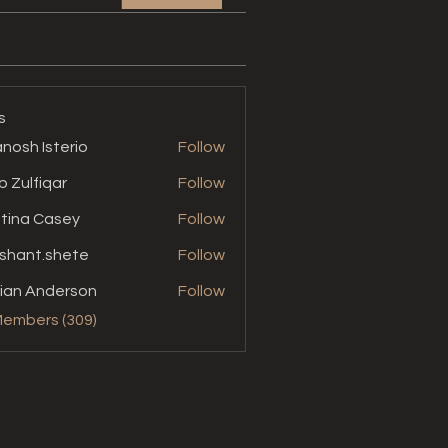
s
nosh Isterio
Follow
b Zulfiqar
Follow
stina Casey
Follow
shant.shete
Follow
t.shete
ian Anderson
Follow
Members (309)