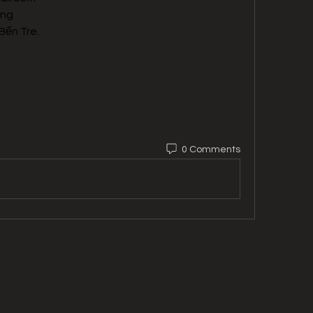
ong
Bến Tre.
0 Comments