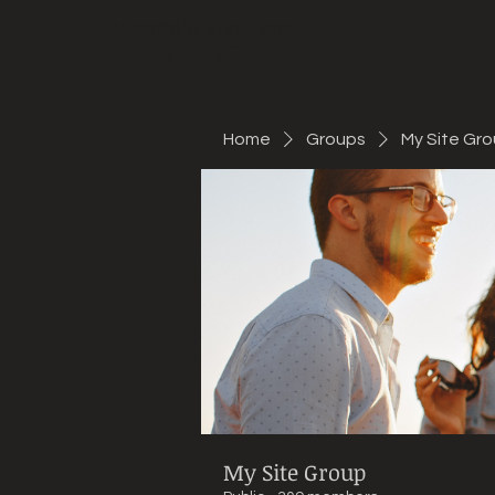
Mountain Bike Tune
ONLINE
Home
Groups
My Site Gr
My Site Group