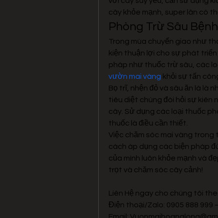
với cây suy yếu, cần sử dụng kí
cây khỏe mạnh, super lân có thể
Phòng Trừ Sâu Bệnh
Trong mùa chuyển giao như tháng
kiện thuận lợi cho sự phát triển
pháp như thuốc trừ sâu, các loạ
vườn mai vàng
 khỏi sự tấn cô
Bọ trĩ, nhện đỏ và sâu ăn lá là n
tiêu diệt chúng đòi hỏi sự kiên
cây. Sử dụng các loại thuốc phò
thuốc là điều cần thiết.
Việc chăm sóc mai vàng trong t
cách áp dụng các biện pháp đún
của mình luôn khỏe mạnh và đẹp
trọt và chăm sóc cây cảnh!
Liên Hệ ngay cho chúng tôi the
Điện thoại/Zalo: 0905 888 999
Email: 
Vuonmaihoanglong@gma