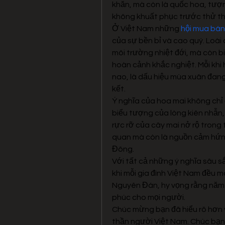
khăn, mà còn là quốc hoa, tượn
không khuất phục trước thử t
Ở Việt Nam những 
hội mua bán
của sự bền bỉ và cao quý. Loài 
môi trường nhiệt đới, mà còn bi
hoàn cảnh khắc nghiệt. Mỗi khi 
nao, là dấu hiệu mùa xuân đang
kết.
Ý nghĩa của hoa mai không chỉ 
biểu tượng của lòng kiên nhẫn
rực rỡ của cây mai nở rộ trong
quan mà còn là nguồn cảm hứng
Đông.
Với tất cả những ý nghĩa sâu s
khi mỗi gia đình Việt Nam đều 
Nguyên Đán, hy vọng rằng năm 
phúc cho mọi người.
Chúc mừng bạn đã hiểu rõ hơn v
thần người Việt Nam. Chúc bạn 