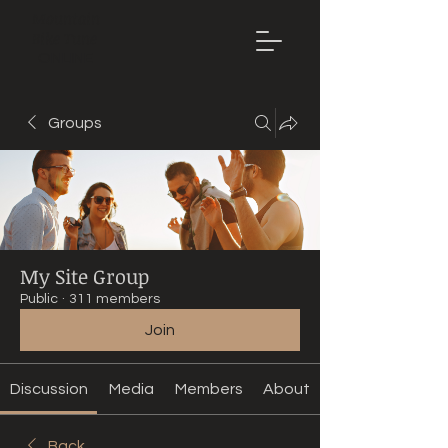
Mountain
Bike Tune
ONLINE
Groups
My Site Group
Public
·
311 members
Join
Discussion
Media
Members
About
Back