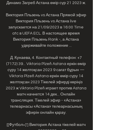
Динамо Загреб Астана өмір сүр 21 2023 ж. 

Виктория Пльзень vs Астана Прямой эфир 
Виктория Пльзень vs Астана live 
запускается на 21/09/2023 в 16:00 Time 
atc в UEFA ECL. В настоящее время 
Виктория Пльзень Rank -, а Астана 
удерживайте положение ...

Д. Кунаева, 4. Контактный телефон: +7 
(7172) 39... Viktoria Plzeň Astana еркін өмір 
сүру 14 желтоқсан 2023 9 сағат бұрын — 
Viktoria Plzeň Astana еркін өмір сүру 14 
желтоқсан 2023 Тікелей эфирді көріңіз 
2023 ж Viktoria Plzeň играет против Astana 
матч начнется 14 дек... Онлайн 
трансляция. Тікелей эфир - «Астана» 
телеарнасы «Астана» телеарнасының 
эфирін онлайн қарау. 

[[Футбол=]'] Виктория Астана тікелей матч 