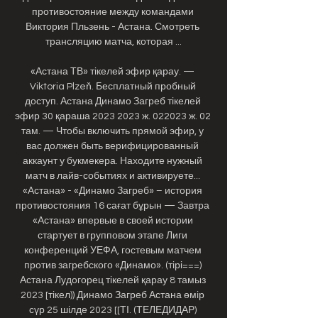
противостояние между командами 
Виктория Пльзень - Астана. Смотреть 
трансляцию матча, которая ...

«Астана ТВ» тікелей эфир қарау. — 
Viktoria Plzeň. Бесплатный пробный 
доступ. Астана Динамо Загреб тікелей 
эфир 30 қараша 2023 2023 ж. 022023 ж. 02 
там. — Чтобы включить прямой эфир, у 
вас должен быть верифицированный 
аккаунт у букмекера. Находите нужный 
матч в лайв-событиях и активируете... 
«Астана» - «Динамо Загреб» – история 
противостояния 16 сағат бұрын — Завтра 
«Астана» впервые в своей истории 
стартует в групповом этапе Лиги 
конференций УЕФА, гостевым матчем 
против загребского «Динамо». (тірі===) 
Астана Лудогорец тікелей қарау 8 тамыз 
2023 [тікел)) Динамо Загреб Астана өмір 
сүр 25 шілде 2023 [[ТІ. (ТЕЛЕДИДАР) 