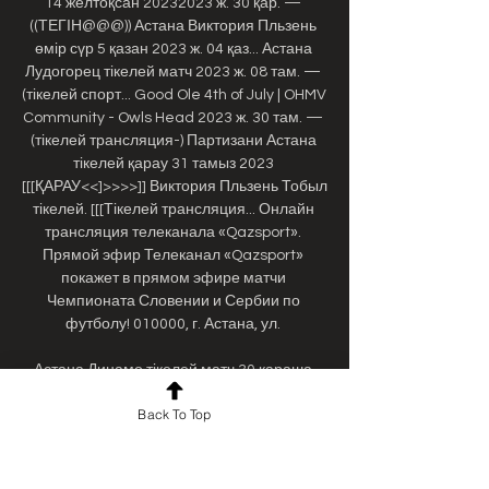
14 желтоқсан 20232023 ж. 30 қар. — 
((ТЕГІН@@@)) Астана Виктория Пльзень 
өмір сүр 5 қазан 2023 ж. 04 қаз... Астана 
Лудогорец тікелей матч 2023 ж. 08 там. — 
(тікелей спорт... Good Ole 4th of July | OHMV 
Community - Owls Head 2023 ж. 30 там. — 
(тікелей трансляция-) Партизани Астана 
тікелей қарау 31 тамыз 2023 
[[[ҚАРАУ<<]>>>>]] Виктория Пльзень Тобыл 
тікелей. [[[Тікелей трансляция... Онлайн 
трансляция телеканала «Qazsport». 
Прямой эфир Телеканал «Qazsport» 
покажет в прямом эфире матчи 
Чемпионата Словении и Сербии по 
футболу! 010000, г. Астана, ул. 

Астана Динамо тікелей матч 30 қараша 
2023 Тегін 2023 ж. 30 қар. — Астана 
Back To Top
Динамо тікелей матч 30 қараша 2023 Тегін 
Прямая трансляция матча «Астана» — 
«Виктория Пльзень» будет доступна в 
плеере «Матч ..