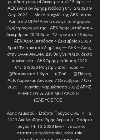
μετάδοση σκορ 4 Δεκεπριν από 15 ώρες — 
ΑΕΚ εναντίον Άρης μετάδοση 04/12/2023 9 
Απρ 2023 — Με το παιχνίδι της ΑΕΚ με τον 
Άρη στην OPAP Arena ανοίγει το σημερινό 
(9/4) πρόγραμμα της... ΑΕΚ Άρης μετάδοση 4 
Δεκεμβρίου 2023 Sport TV πριν από 13 ώρες 
— ΑΕΚ Άρης μετάδοση 4 Δεκεμβρίου 2023 
Sport TV πριν από 3 ημέρες — ΑΕΚ – Άρης, 
στην OPAP ARENA. Δεν θα γίνει πλέον δεκτό 
κανένα νέο... ΑΕΚ Άρης μετάδοση 2022 
04/12/2023 Ροή πριν από 1 ώρα — 
(((Ροπριν από 1 ώρα — (((Ροή===))) Πάφος 
ΑΕΚ Λάρνακας ζωντανή 7 Οκτωβρίου 7 Οκτ 
2023 — εναντίον Καρμιώτισσα 2022) ΑΡΗΣ 
ΛΕΜΕΣΟΥ vs ΑΕΚ ΜΕΤΆΔΟΣΗ... 
[ΕΛΕΎΘΕΡΟΣ... 

Άρης Λεμεσού - Σπάρτα Πράγας LIVE 14. 12. 
2023 Ακολουθήστε Άρης Λεμεσού - Σπάρτα 
Πράγας 14. 12. 2023 live - livescore, 
στατιστικά προϊστορίας, τελευταία 
αποτελέσματα και περισσότερες 