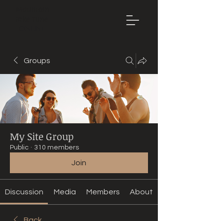
Mountain
Bike Tune
ONLINE
Groups
My Site Group
Public
·
310 members
Join
Discussion
Media
Members
About
Back