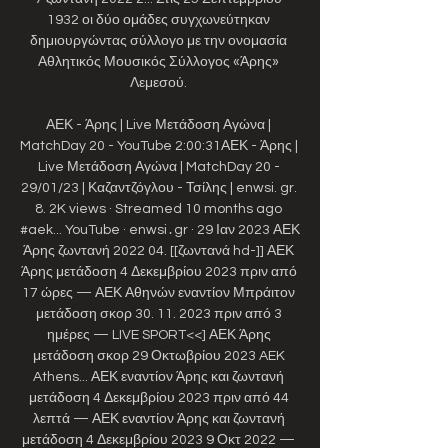
1932 οι δύο ομάδες συγχωνεύτηκαν 
δημιουργώντας σύλλογο με την ονομασία 
Αθλητικός Μουσικός Σύλλογος «Άρης» 
Λεμεσού. 

ΑΕΚ - Άρης | Live Μετάδοση Αγώνα | 
MatchDay 20 - YouTube 2:00:31ΑΕΚ - Άρης | 
Live Μετάδοση Αγώνα | MatchDay 20 - 
29/01/23 | Καζαντζόγλου - Τσίλης | enwsi. gr. 
8. 2K views · Streamed 10 months ago 
#aek​... YouTube · enwsi․gr · 29 Ιαν 2023 ΑΕΚ 
Άρης ζωντανή 2022 04. [[ζωντανά hd-]] ΑΕΚ 
Άρης μετάδοση 4 Δεκεμβρίου 2023 πριν από 
17 ώρες — ΑΕΚ Αθηνών εναντίον Μπράιτον 
μετάδοση σκορ 30. 11. 2023 πριν από 3 
ημέρες — LIVE SPORT<<] ΑΕΚ Άρης 
μετάδοση σκορ 29 Οκτωβρίου 2023 AEK 
Athens... ΑΕΚ εναντίον Άρης και ζωντανή 
μετάδοση 4 Δεκεμβρίου 2023 πριν από 44 
λεπτά — ΑΕΚ εναντίον Άρης και ζωντανή 
μετάδοση 4 Δεκεμβρίου 2023 9 Οκτ 2022 — 