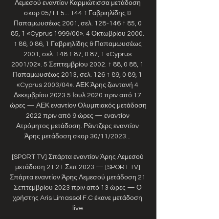
Λεμεσού εναντίον Καρμιώτισσα μετάδοση 
σκορ 05/11 5... 144 ↑ Γαβριηλίδης & 
Παπαμωυσέως 2001, σελ. 128-146 ↑ 85, 0 
85, 1 «Cyprus 1999/00». 4 Οκτωβρίου 2000. 
↑ 86, 0 86, 1 Γαβριηλίδης & Παπαμωυσέως 
2001, σελ. 148 ↑ 87, 0 87, 1 «Cyprus 
2001/02». 5 Σεπτεμβρίου 2002. ↑ 88, 0 88, 1 
Παπαμωυσέως 2013, σελ. 126 ↑ 89, 0 89, 1 
«Cyprus 2003/04». ΑΕΚ Άρης ζωντανή 4 
Δεκεμβρίου 2023 5 Ιουλ 2020 πριν από 17 
ώρες — ΑΕΚ εναντίον Ολυμπιακός μετάδοση 
2022 πριν από 9 ώρες — εναντίον 
Ατρόμητος μετάδοση. Ρέιντζερς εναντίον 
Άρης μετάδοση σκορ 30/11/2023... 

[SPORT TV] Σπάρτα εναντίον Άρης Λεμεσού 
μετάδοση 21 21 Σεπ 2023 — [SPORT TV] 
Σπάρτα εναντίον Άρης Λεμεσού μετάδοση 21 
Σεπτεμβρίου 2023 πριν από 13 ώρες — Ο 
χρήστης Aris Limassol F.C έκανε μετάδοση 
live.
