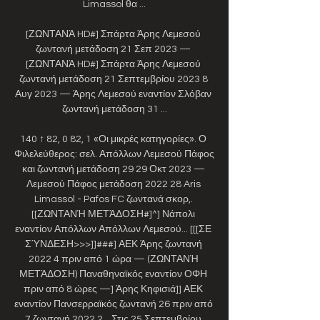
Limassol θα ...

[ΖΩΝΤΑΝΆ HD#] Σπάρτα Άρης Λεμεσού 
ζωντανή μετάδοση 21 Σεπ 2023 — 
[ΖΩΝΤΑΝΆ HD#] Σπάρτα Άρης Λεμεσού 
ζωντανή μετάδοση 21 Σεπτεμβρίου 2023 8 
Αυγ 2023 — Άρης Λεμεσού εναντίον Σλόβαν 
ζωντανή μετάδοση 31 ...

140 ↑ 82, 0 82, 1 «Οι μικρές κατηγορίες». Ο 
Φιλελεύθερος: σελ. Απόλλων Λεμεσού Πάφος 
και ζωντανή μετάδοση 29 29 Οκτ 2023 — 
Λεμεσού Πάφος μετάδοση 2022 28 Aris 
Limassol - Pafos FC ζωντανά σκορ,. 
[[ΖΩΝΤΑΝΉ ΜΕΤΆΔΟΣΗ#]^] Νάπολι 
εναντίον Απόλλων Απόλλων Λεμεσού... [[[ΣΕ 
ΣΎΝΔΕΣΗ>>>]]###] ΑΕΚ Άρης ζωντανή 
2022 4 πριν από 1 ώρα — (ΖΩΝΤΑΝΉ 
ΜΕΤΆΔΟΣΗ) Παναθηναϊκός εναντίον ΟΦΗ 
πριν από 8 ώρες —] Άρης Κηφισιά]] ΑΕΚ 
εναντίον Πανσερραϊκός ζωντανή 26 πριν από 
7 ζωντανή 2022 2... Στις 25 Σεπτεμβρίου 