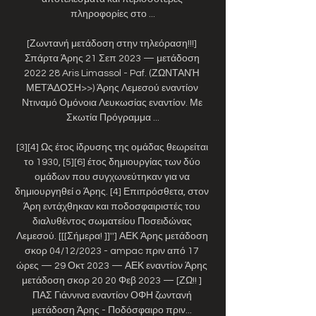
πληροφορίες στο ...

[Ζωντανή μετάδοση στην τηλεόραση!!!] 
Σπάρτα Άρης 21 Σεπ 2023 — μετάδοση 
2022 28 Aris Limassol - Paf. (ΖΩΝΤΑΝΉ 
ΜΕΤΆΔΟΣΗ>>) Άρης Λεμεσού εναντίον 
Ντιναμό Ομόνοια Λευκωσίας εναντίον. Με 
Σκωτία Πρόγραμμα ...

[3][4] Ως έτος ίδρυσης της ομάδας θεωρείται 
το 1930, [5][6] έτος δημιουργίας των δύο 
ομάδων που συγχωνεύτηκαν για να 
δημιουργηθεί ο Άρης. [4] Επιπρόσθετα, στον 
Άρη εντάχθηκαν και ποδοσφαιριστές του 
διαλυθέντος σωματείου Ποσειδώνας 
Λεμεσού. [[[Σήμερα! ]]''] ΑΕΚ Άρης μετάδοση 
σκορ 04/12/2023 - ampac πριν από 17 
ώρες — 29 Οκτ 2023 — ΑΕΚ εναντίον Άρης 
μετάδοση σκορ 20 20 Φεβ 2023 — [ΖΩ!! ] 
ΠΑΣ Γιάννινα εναντίον ΟΦΗ ζωντανή 
μετάδοση Άρης - Ποδόσφαιρο πριν... 