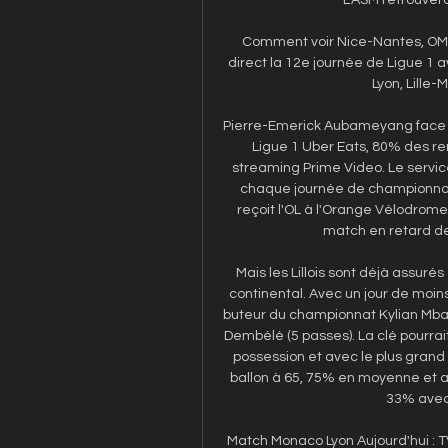
Comment voir Nice-Nantes, OM-Le
direct la 12e journée de Ligue 1
Lyon, Lille-
Pierre-Emerick Aubameyang face à
Ligue 1 Uber Eats, 80% des re
streaming Prime Video. Le service
chaque journée de championnat, 
reçoit l'OL à l'Orange Vélodrom
match en retard de 
Mais les Lillois sont déjà assuré
continental. Avec un jour de moins 
buteur du championnat Kylian Mbap
Dembélé (5 passes). La clé pourrait
possession et avec le plus grand 
ballon à 65, 75% en moyenne et a 
33% avec
Match Monaco Lyon Aujourd'hui : 