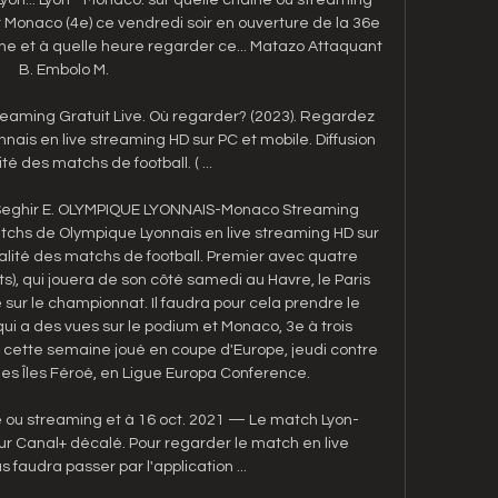
t Monaco (4e) ce vendredi soir en ouverture de la 36e 
îne et à quelle heure regarder ce... Matazo Attaquant 
B. Embolo M. 

ming Gratuit Live. Où regarder? (2023). Regardez 
ais en live streaming HD sur PC et mobile. Diffusion 
té des matchs de football. ( ...

 Seghir E. OLYMPIQUE LYONNAIS-Monaco Streaming 
tchs de Olympique Lyonnais en live streaming HD sur 
ralité des matchs de football. Premier avec quatre 
ts), qui jouera de son côté samedi au Havre, le Paris 
ur le championnat. Il faudra pour cela prendre le 
 qui a des vues sur le podium et Monaco, 3e à trois 
 cette semaine joué en coupe d'Europe, jeudi contre 
des Îles Féroé, en Ligue Europa Conference. 

e ou streaming et à 16 oct. 2021 — Le match Lyon-
r Canal+ décalé. Pour regarder le match en live 
s faudra passer par l'application ...
