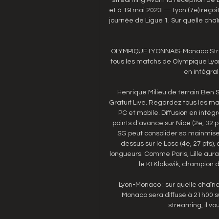
et à 19 mai 2023 — Lyon (7e) reçoi
journée de Ligue 1. Sur quelle cha
OLYMPIQUE LYONNAIS-Monaco Strea
tous les matchs de Olympique Lyonn
en intégrali
Henrique Milieu de terrain Ben
Gratuit Live. Regardez tous les ma
PC et mobile. Diffusion en intég
points d'avance sur Nice (2e, 32 p
SG peut consolider sa mainmise s
dessus sur le Losc (4e, 27 pts),
longueurs. Comme Paris, Lille aura
le KI Klaksvik, champion 
Lyon-Monaco : sur quelle chaîn
Monaco sera diffusé à 21h00 su
streaming, il vou