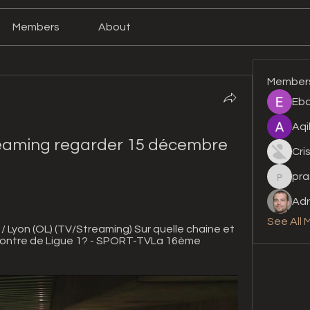
Members
About
Member
Eba
Aqi
eaming regarder 15 décembre 
Cri
pra
prashan
Adr
See All 
/ Lyon (OL) (TV/Streaming) Sur quelle chaine et 
ncontre de Ligue 1? - SPORT-TVLa 16ème 