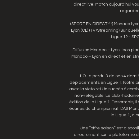
direct live. Match aujourd'hui vou
regarder 
(SPORT EN DIRECT***) Monaco Lyon 
Lyon (OL) (TV/Streaming) Sur quel
Ligue 1? - SP
Diffusion Monaco – Lyon : bon pla
Monaco – Lyon en direct et en str
L'OL a perdu 3 de ses 4 dernièr
déplacements en Ligue 1. Notre pr
avec la victoire! Un succès ô combi
non-relégable. Le club rhodani
édition de la Ligue 1. Désormais, il
écuries du championnat. L'AS Mona
la Ligue 1, alor
Une “offre saison” est disponi
directement sur la plateforme de