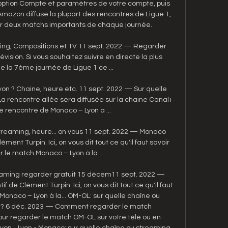
'option Compte et paramètres de votre compte, puis 
mazon diffuse la plupart des rencontres de Ligue 1, 
r deux matchs importants de chaque journée. 

ming, Compositions et TV 11 sept. 2022 — Regarder 
vision. Si vous souhaitez suivre en directe la plus 
e la 7ème journée de Ligue 1 ce ...

on ? Chaine, heure etc. 11 sept. 2022 — Sur quelle 
 rencontre allée sera diffusée sur la chaine Canal+ 
de rencontre de Monaco – Lyon a ...

streaming, heure... on vous 11 sept. 2022 — Monaco 
ément Turpin. Ici, on vous dit tout ce qu'il faut savoir 
 le match Monaco – Lyon à la ...

aming regarder gratuit 15 décem11 sept. 2022 — 
f de Clément Turpin. Ici, on vous dit tout ce qu'il faut 
Monaco – Lyon à la... OM-OL: sur quelle chaîne ou 
e? 6 déc. 2023 — Comment regarder le match 
ur regarder le match OM-OL sur votre télé ou en 
yon... Lyon - Monaco: sur quelle chaîne ou streaming 