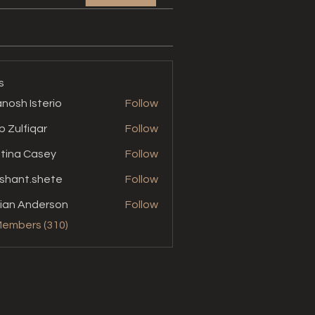
s
nosh Isterio
Follow
b Zulfiqar
Follow
stina Casey
Follow
shant.shete
Follow
t.shete
ian Anderson
Follow
Members (310)