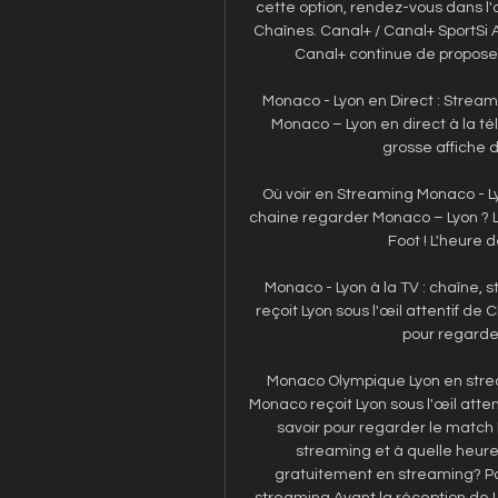
cette option, rendez-vous dans l
Chaînes. Canal+ / Canal+ SportSi A
Canal+ continue de propose
Monaco - Lyon en Direct : Strea
Monaco – Lyon en direct à la télé
grosse affiche d
Où voir en Streaming Monaco - Ly
chaine regarder Monaco – Lyon ? La
Foot ! L'heure 
Monaco - Lyon à la TV : chaîne, 
reçoit Lyon sous l'œil attentif de Cl
pour regarder
Monaco Olympique Lyon en stre
Monaco reçoit Lyon sous l'œil attenti
savoir pour regarder le match 
streaming et à quelle heur
gratuitement en streaming? Po
streaming Avant la réception de L