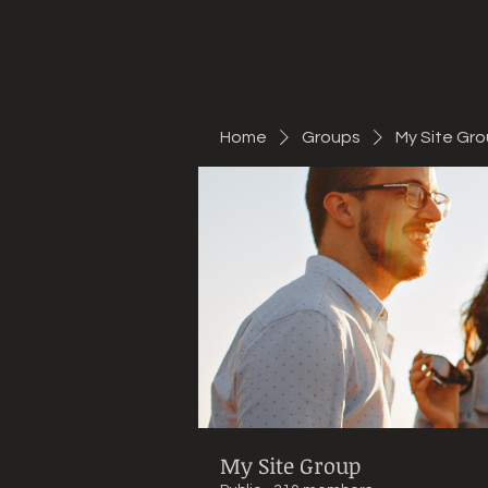
Mountain Bike Tune
ONLINE
Home
Groups
My Site Gr
My Site Group