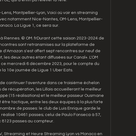
ns, Montpellier-Lyon, Voici où voir en streaming 
 avec notamment Nice-Nantes, OM-Lens, Montpellier-
Monaco. La Ligue 1, ce sera sur.

 Rennes. © OM. frDurant cette saison 2023-2024 de 
ncontres sont retransmises sur la plateforme de 
 d'Amazon s'est offert sept rencontres sur neuf de 
les deux autres étant diffusées sur Canal+. L'OM 
e ce mercredi 6 décembre 2023, pour le compte du 
la 10e journée de Ligue 1 Uber Eats. 

s de continuer l'aventure dans ce troisième échelon 
de récupération, les Lillois accueilleront le meilleur 
pé (15 réalisations) et le meilleur passeur Ousmane 
 être tactique, entre les deux équipes à la plus forte 
nombre de passes: le club de Luis Enrique garde le 
réalisé 10461 passes; celui de Paulo Fonseca à 57, 
 8123 passes au compteur. 

TV, Streaming et Heure Streaming Lyon vs Monaco en 