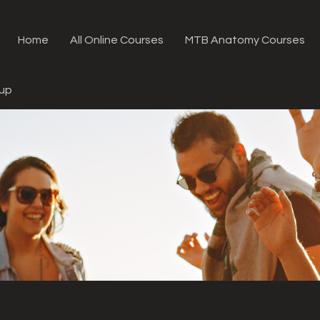
Home
All Online Courses
MTB Anatomy Courses
oup