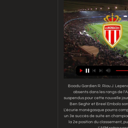
Boadu Gardien R. Riou J. Lepenan
absents dans les rangs de l'
suspendus pour cette nouvelle jour
Ben Seghir et Breel Embolo sont 
L'écurie monégasque pourra compter
un 3e succès de suite en champio
la 2e position du classement, pui
L'ASM retrouvera 