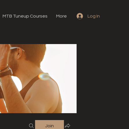
MTB Tuneup Courses
More
Log In
Join