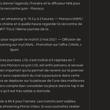
s donne l'agenda, l'horaire et le diffuseur télé pour 
la rencontre Lyon - Monaco.

en streaming tv 15 il y a 2 heures — Monaco (ASM) / 
le chaine et à quelle heure regarder la rencontre de 
ORT-TVLa 16ème journée de la ...

n pour regarder le match 2 mai 2021 — Diffusion de 
eaming sur myCANAL · Promotion sur l'offre CANAL + 
Sport.

es journées. L'OL s'est incliné à 5 reprises en 7 
ono Monaco vs Lyon L'OL est enfin parvenu à renouer 
en important qui lui permet de revenir sur le premier 
en aura cependant du mal à poursuivre dans cette 
 va se déplacer sur la pelouse de l'une des meilleures 
co compte bien consolider sa place dans le top 4 de 
s qu'il est très solide à domicile. 

ble à 84 € pour l'année. Les matchs sont visibles 
 streaming Prime Video. Si vous souhaitez résilier 