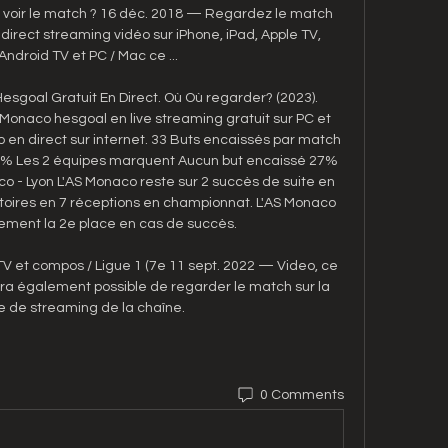
 voir le match ? 16 déc. 2018 — Regardez le match 
direct streaming vidéo sur iPhone, iPad, Apple TV, 
Android TV et PC / Mac ce ...

goal Gratuit En Direct. Où Où regarder? (2023). 
onaco hesgoal en live streaming gratuit sur PC et 
en direct sur internet. 33 Buts encaissés par match 
53% Les 2 équipes marquent Aucun but encaissé 27% 
co - Lyon L'AS Monaco reste sur 2 succès de suite en 
ctoires en 7 réceptions en championnat. L'AS Monaco 
rement la 2e place en cas de succès. 

V et compos / Ligue 1 (7e 11 sept. 2022 — Video, ce 
era également possible de regarder le match sur la 
e de streaming de la chaîne.
0 Comments