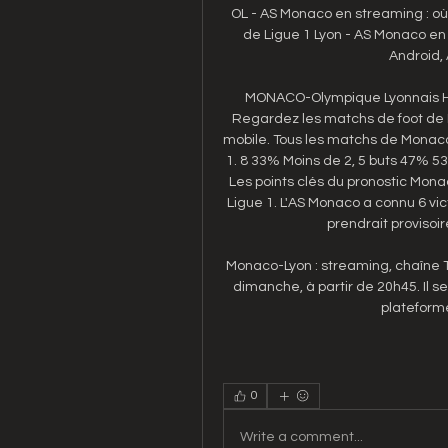
OL - AS Monaco en streaming : où
de Ligue 1 Lyon - AS Monaco en 
Android, 
MONACO-Olympique Lyonnais Hes
Regardez les matchs de foot de M
mobile. Tous les matchs de Monaco 
1. 8 33% Moins de 2, 5 buts 47% 
Les points clés du pronostic Mona
Ligue 1. L'AS Monaco a connu 6 vi
prendrait provisoi
Monaco-Lyon : streaming, chaîne T
dimanche, à partir de 20h45. Il s
plateform
0
Write a comment...