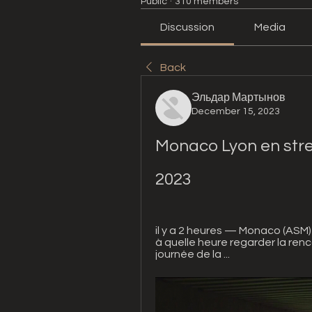
Public
·
310 members
Discussion
Media
Back
Эльдар Мартынов
December 15, 2023
Monaco Lyon en str
2023
il y a 2 heures — Monaco (ASM) 
à quelle heure regarder la re
journée de la ...