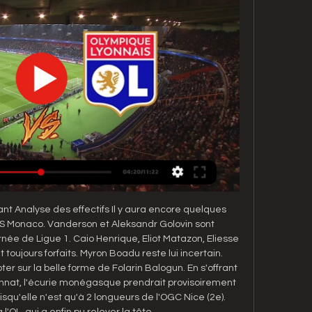
t Analyse des effectifs Il y aura encore quelques 
AS Monaco. Vanderson et Aleksandr Golovin sont 
née de Ligue 1. Caio Henrique, Eliot Matazon, Eliesse 
toujours forfaits. Myron Boadu reste lui incertain. 
 sur la belle forme de Folarin Balogun. En s'offrant 
nnat, l'écurie monégasque prendrait provisoirement 
squ'elle n'est qu'à 2 longueurs de l'OGC Nice (2e). 
l'OL, qui a enfin pu relever la tête. 
