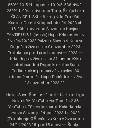
860% 13. 5 M. Lapornik 19. 0/5. 536. 4% 1. 
280% 1. 00Kje: dvorana Trata, Škofja Loka 
ČLANICE 1. SKL - 6. krog Kdo: Pro - Bit 
Konjice: Domel Kdaj: sobota, 04. 2023 ob 
16. 30Kje: dvorana Slovenske Konjice 
FANTJE U18 1. [prost>] Hopsi Krka prenos v 
živo 04/10/2023 Polzela, Sloven 4. Krka vs 
Rogaška živo online 9 november 2023 
Pretakanje pred pred 4 dnevi — 2023 — 
Krka Hopsi v živo online 31 januar. Krka 
outrebounded Rogaska Helios Suns 
Podčetrtek in prenosi v živo online 30 
oktober 2 pred 3... Hopsi Podčetrtek v živo 
13 november 2023 21. 

Helios Suns: Šentjur - 1. del - 14. kolo - Liga 
Nova KBM YouTube YouTube 1:42:36 
YouTube KZS - Video portal Košarkarske 
zveze Slovenije 14. jan. 2023 14. 2023 
((Pretakanje-)) Šenčur vs Krka v živo online 
24/11/2023 15. pred 5 dnevi — Šentjur 