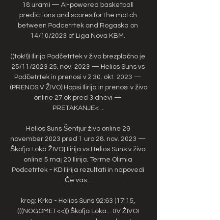
18 urami — AI-powered basketball 
predictions and scores for the match 
between Podcetrtek and Rogaska on 
14/10/2023 of Liga Nova KBM. 

((tok!!)) Ilirija Podčetrtek v živo brezplačno je 
25/11/2023 25. nov. 2023 — Helios Suns vs 
Podčetrtek in prenosi v ž 30. okt. 2023 — 
(PRENOS V ŽIVO) Hopsi Ilirija in prenosi v živo 
online 27 ok pred 3 dnevi — 
PRETAKANJE< ...

Helios Suns Šentjur živo online 29 
november 2023 pred 1 uro 28. nov. 2023 — 
Škofja Loka ŽIVO] Ilirija vs Helios Suns v živo 
online 5 maj 20 Ilirija. Terme Olimia 
Podcetrtek - KD Ilirija rezultati in napovedi 
Če vas ...

krog: Krka - Helios Suns 92:63 (17:15, 
(((NOGOMET<<))) Škofja Loka... 0V ŽIVOI 