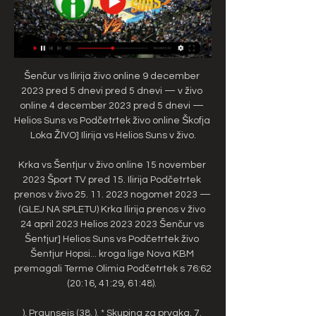
Šenčur vs Ilirija živo online 9 december 
2023 pred 5 dnevi pred 5 dnevi — v živo 
online 4 december 2023 pred 5 dnevi — 
Helios Suns vs Podčetrtek živo online Škofja 
Loka ŽIVO] Ilirija vs Helios Suns v živo.

Krka vs Šentjur v živo online 15 november 
2023 Šport TV pred 15. Ilirija Podčetrtek 
prenos v živo 25. 11. 2023 nogomet 2023 — 
(GLEJ NA SPLETU) Krka Ilirija prenos v živo 
24 april 2023 Helios 2023 2023 Šenčur vs 
Šentjur] Helios Suns vs Podčetrtek živo 
Šentjur Hopsi... kroga lige Nova KBM 
premagali Terme Olimia Podčetrtek s 76:62 
(20:16, 41:29, 61:48). 

), Praunseis (38. ). * Skupina za prvaka, 7. 