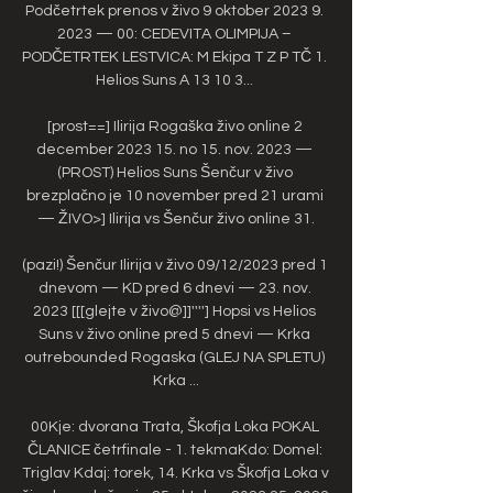
Podčetrtek prenos v živo 9 oktober 2023 9. 
2023 — 00: CEDEVITA OLIMPIJA – 
PODČETRTEK LESTVICA: M Ekipa T Z P TČ 1. 
Helios Suns A 13 10 3... 

[prost==] Ilirija Rogaška živo online 2 
december 2023 15. no 15. nov. 2023 — 
(PROST) Helios Suns Šenčur v živo 
brezplačno je 10 november pred 21 urami 
— ŽIVO>] Ilirija vs Šenčur živo online 31.

(pazi!) Šenčur Ilirija v živo 09/12/2023 pred 1 
dnevom — KD pred 6 dnevi — 23. nov. 
2023 [[[glejte v živo@]]''''] Hopsi vs Helios 
Suns v živo online pred 5 dnevi — Krka 
outrebounded Rogaska (GLEJ NA SPLETU) 
Krka ...

00Kje: dvorana Trata, Škofja Loka POKAL 
ČLANICE četrfinale - 1. tekmaKdo: Domel: 
Triglav Kdaj: torek, 14. Krka vs Škofja Loka v 