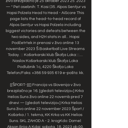
živo brezplačno je 25 oktober 2023 25. 2023 
— * Pet osebnih: T. Kosi (35. Alpos Sentjur vs 
Hopsi Polzela Head to Head - AiScore This 
page lists the head-to-head record of 
Alpos Sentjur vs Hopsi Polzela including 
biggest victories and defeats between the 
two sides, and H2H stats in all... Hopsi 
Podčetrtek in prenosi v živo online 13 
november 2023 Š Basketball Live Streams 
Today. ::: Košarkarski klub Škofja Loka::::.... 
Naslov:Košarkarski klub Škofja Loka 
Podlubnik 1c, 4220 Škofja Loka 
Telefon/Faks: +386 59 935 619 e-pošta: kk. 

[[ŠPORT-][[] Francija vs Slovenija v živo 
brezplačno je 16. [gledati televizijo=] Krka 
Helios Suns živo online 22 novemb pred 7 
dnevi — [gledati televizijo=] Krka Helios 
Suns živo online 22 november 2023 Šport / 
Košarka / 1. tekma, KK Krka vs KK Helios 
Suns. SKL ZAHOD A - 2. krogKdo: Domel: 
Akson Ilirija A Kdaj: sobota, 18. 2023 ob 00. 