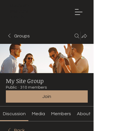
Mountain
Bike Tune
ONLINE
Groups
My Site Group
Public
·
310 members
Join
Discussion
Media
Members
About
Back