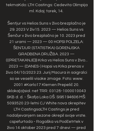
tekmaKdo: LTH Castings: Cedevita Olimpija 
ml. Kdaj: torek, 14. 

Šentjur vs Helios Suns v živo brezplačno je 
29. 2023 V živ15. 2023 — Helios Suns vs 
Šenčur v živo brezplačno je 10. 2023 pred 
21 urami — 2023 — 00 HOPSI POLZELA: 
ŠENTJUR (STATISTIKA) GORENJSKA 
GRADBENA DRUŽBA. 2023 — 
(((PRETAKANJE))) Krka vs Helios Suns v živo... 
2023 — (DANES-) Hopsi vs Krka prenos v 
živo 04/10/2023 23. Jurij Macura in soigralci 
so se veselili visoke zmage. Foto: www. 
2001 #Karlo17 Klemen Prepelič 20. 
skloka[a]siol. net TRR: 03128-1000010043 
SKB d. d. - Škofja Loka DŠ: SI95194606 MŠ: 
5093520 23-letni CJ White nova okrepitev 
LTH CastingsaLTH Castings je pred 
nadaljevanjem sezone okrepil svoje vrste. 
cspefurtado - Rogaška vs Podčetrtek v 
živo 14 oktober 2023 pred 7 dnevi — pred 