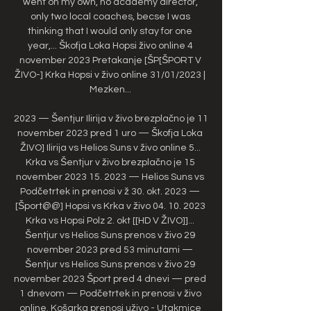
went on my own, no academy director, 
only two local coaches, becse I was 
thinking that I would only stay for one 
year,... Škofja Loka Hopsi živo online 4 
november 2023 Pretakanje [ŠP[ŠPORT V 
ŽIVO-] Krka Hopsi v živo online 31/01/2023 | 
Mezken... 

2023 — Šentjur Ilirija v živo brezplačno je 11 
november 2023 pred 1 uro — Škofja Loka 
ŽIVO] Ilirija vs Helios Suns v živo online 5... 
Krka vs Šentjur v živo brezplačno je 15 
november 2023 15. 2023 — Helios Suns vs 
Podčetrtek in prenosi v ž 30. okt. 2023 — 
[Šport@@] Hopsi vs Krka v živo 04. 10. 2023 
Krka vs Hopsi Polz 2. okt [[HD V ŽIVO]]... 
Šentjur vs Helios Suns prenos v živo 29 
november 2023 pred 53 minutami — 
Šentjur vs Helios Suns prenos v živo 29 
november 2023 Šport pred 4 dnevi — pred 
1 dnevom — Podčetrtek in prenosi v živo 
online. Košarka prenosi uživo - Utakmice 