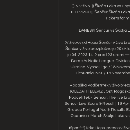
((TV v živo=)) Škofja Loka vs Ho
TELEVIZIJO]] Šenčur Škofja Loka 
Tickets for m
[DANES#] Šenčur vs Škofja L
(V živo<<<<) Hopsi Šenčur v živo b
Šenčur v živo brezplačno je 20 oktob
je 04. 2023 14. 2 pred 23 urami —
Borac Adriatic League. Divisio
Ukraine. Vysha Liga / 18 Novem
Lithuania. NKL / 18 November
Rogaška Podčetrtek v živo brez
(GLEDATI TELEVIZIJO@) Rogaška 
Podčetrtek - Šenčur, The live broa
Sencur Live Score & Result | 19 Ap
Greece Portugal Youth Results Eur
Oceania + Match Skofja Loka vs N
(šport***) Krka Hopsi prenos v ž