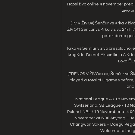
Hopsi živo online 4 november pred 6
živo b
(TV V ŽIVO#) Šenčur vs Krka v ži
ŽIVO#) Šenčur vs Krka v živo 24/1
petek doma gost
Krka vs Šentjur v živo brezplačno 
krogKdo: Domel: Akson Ilirija A Kdaj
Loka ČLAN
(PRENOS V ŽIVO>>>>) Šenčur vs Škof
played a total of 3 games before,
and 
National League A / 18 Novemb
Switzerland. SB League / 18 N
Poland. NBL / 19 November at 4:00 
November at 6:00 Anyang – Jeo
Changwon Sakers – Daegu Pegasus
Welcome to the gr