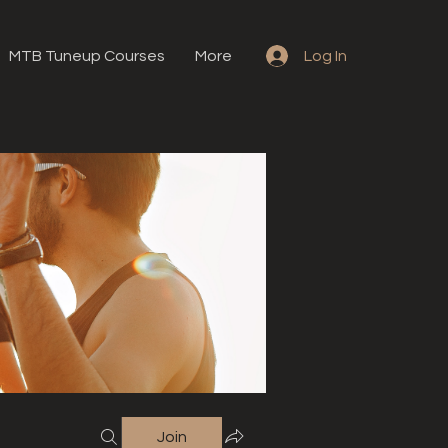
MTB Tuneup Courses
More
Log In
Join