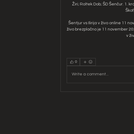
Žiri; Roltek Dob; ŠD Šenčur. 1. kr
Škof
Šentjur vs Ilirija v živo online 11 n
živo brezplačno je 11 november 2023
v ži
0
Write a comment...