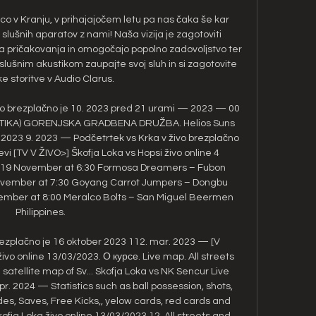
co v Kranju, v prihajajočem letu pa nas čaka še kar 
slušnih aparatov z nami! Naša vizija je zagotoviti 
ša pričakovanja in omogočajo popolno zadovoljstvo ter 
lušnim akustikom zaupajte svoj sluh in si zagotovite 
e storitve v Audio Clarus. 

vo brezplačno je 10. 2023 pred 21 urami — 2023 — 00 
STIKA) GORENJSKA GRADBENA DRUŽBA. Helios Suns 
2023 9. 2023 — Podčetrtek vs Krka v živo brezplačno 
i [TV V ŽIVO>] Škofja Loka vs Hopsi živo online 4 
/ 19 November at 6:30 Formosa Dreamers – Fubon 
ovember at 7:30 Goyang Carrot Jumpers – Dongbu 
ember at 8:00 Meralco Bolts – San Miguel Beermen 
Philippines. 

rezplačno je 16 oktober 2023 112. mar. 2023 — [V 
vo online 13/03/2023. О курсе. Live map. All streets 
 satellite map of Sv... Skofja Loka vs NK Sencur Live 
pr. 2024 — Statistics such as ball possession, shots, 
ides, Saves, Free Kicks,, yelow cards, red cards and 
ofja Loka živo online 13/03/2023 12. All streets and 