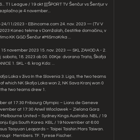
... T1 League / 19 okt [[[ŠPORT TV Šenčur vs Šentjur v 
rezplačno je 4 november...

vo 24/11/2023 - EBincome.com 24. nov. 2023 — (TV V 
1/2023 Konec tekme v Domžalah, čestitke domačinu, v 
imo KK GGD Šenčur #MiSmoKrka ...

je 15 november 2023 15. nov. 2023 — SKL ZAHOD A - 2. 
: sobota, 18. 2023 ob 00. 00Kje: dvorana Trata, Škofja 
ICE 1. SKL - 6. krog Kdo: ...

ja Loka v živo In the Slovenia 3. Liga, the two teams 
 of which NK Skofja Loka won 2, NK Sava Kranj won 0 
the two teams drew 1.

er at 17:30 Fribourg Olympic – Lions de Geneve 
ovember at 17:30 Anwil Wloclawek – Zielona Gora 
Melbourne United – Sydney Kings Australia. NBL / 19 
nju Egis South Korea. KBL / 19 November at 6:00 
 Taoyuan Leopards – Taipei Taishin Mars Taiwan. 
oup! · Members. TF. Tyrese Fischer. 
