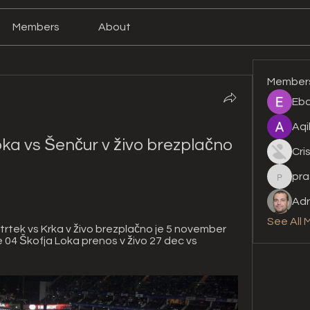
Members
About
Member
Eba
Aqi
a vs Šenčur v živo brezplačno 
Cri
pra
prashan
Adr
See All 
tek vs Krka v živo brezplačno je 5 november 
 04 Škofja Loka prenos v živo 27 dec vs 