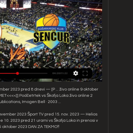
ber 2023 pred 8 dnevi — [P ... živo online 9 oktober 
MET<<<<]] Podčetrtek vs Škofja Loka živo online 2 
lications, ‎Imogen Bell · 2003 ...

 november 2023 Šport TV pred 15. nov. 2023 — Helios 
e 10. 2023 pred 21 urami vs Škofja Loka in prenosi v 
25 oktober 2023 DAN ZA TEKMO‼️
