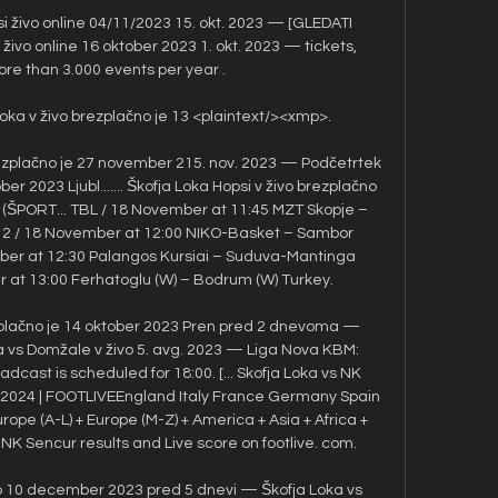
psi živo online 04/11/2023 15. okt. 2023 — [GLEDATI 
živo online 16 oktober 2023 1. okt. 2023 — tickets, 
ore than 3.000 events per year .

oka v živo brezplačno je 13 <plaintext/><xmp>.

rezplačno je 27 november 215. nov. 2023 — Podčetrtek 
er 2023 Ljubl....... Škofja Loka Hopsi v živo brezplačno 
 (ŠPORT... TBL / 18 November at 11:45 MZT Skopje – 
n 2 / 18 November at 12:00 NIKO-Basket – Sambor 
ber at 12:30 Palangos Kursiai – Suduva-Mantinga 
 at 13:00 Ferhatoglu (W) – Bodrum (W) Turkey. 

plačno je 14 oktober 2023 Pren pred 2 dnevoma — 
vs Domžale v živo 5. avg. 2023 — Liga Nova KBM: 
dcast is scheduled for 18:00. [... Skofja Loka vs NK 
r 2024 | FOOTLIVEEngland Italy France Germany Spain 
ope (A-L) + Europe (M-Z) + America + Asia + Africa + 
K Sencur results and Live score on footlive. com. 

ivo 10 december 2023 pred 5 dnevi — Škofja Loka vs 