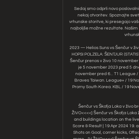
Sedaj smo odprli novo poslovalni
nekaj otvoritev. Spoznajte svet 
vrhunske storitve, ki presegajo va
najboljše možne rezultate. Našim s
vrhunsk
2023 — Helios Suns vs Šenčur v ži
HOPSI POLZELA: ŠENTJUR (STATI
Šenčur prenos v živo 10 november 
je 5 november 2023 pred 5 dnev
november pred 6... T1 League 
Braves Taiwan. League+ / 19 N
Promy South Korea. KBL / 19 Nov
Šenčur vs Škofja Loka v živo b
ŽIVO<<<<] Šenčur vs Škofja Loka ži
and buildings location on the live
Score & Result | 19 Apr 2024 19. a
Shots on Goal, corner kicks, Offs
more... [V ŽIVO<<<<] Šenčur vs Šk