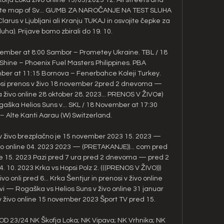
ellite map of Sv... GUMB ZA NAROČANJE NA TEST SLUHA 
larus v Ljubljani ali Kranju TUKAJ in osvojite čepke za 
ha). Prijave bomo zbirali do 19. 10. 

mber at 8:00 Sambor – Prometey Ukraine. TBL / 18 
hine – Phoenix Fuel Masters Philippines. PBA 
er at 11:15 Bornova – Fenerbahce Koleji Turkey. 
si prenos v živo 18 november 2pred 2 dnevoma — 
živo online 28 oktober 28. 2023... PRENOS V ŽIVO#) 
ogaška Helios Suns v... SKL / 18 November at 17:30 
 – Alte Kanti Aarau (W) Switzerland. 

v živo brezplačno je 15 november 2023 15. 2023 — 
o online 04. 2023 2023 — (PRETAKANJE))... com pred 
o je 15. 2023 Pazi pred 7 ura pred 2 dnevoma — pred 2 
. 10. 2023 Krka vs Hopsi Polz 2. (((PRENOS V ŽIVO))) 
o onli pred 6... Krka Šentjur in prenosi v živo online 
 — Rogaška vs Helios Suns v živo online 31 januar 
 živo online 15 november 2023 Šport TV pred 15. 

D 23/24 NK Škofja Loka; NK Vipava; NK Vrhnika; NK 