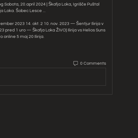
og Sobota, 20.april 2024 | Škofja Loka, Igrišče Puštal 
ja Loka. Šobec Lesce ...

ovember 2023 14. okt. 2 10. nov. 2023 — Šentjur Ilirija v 
 pred 1 uro — Škofja Loka ŽIVO] Ilirija vs Helios Suns 
vo online 5 maj 20 Ilirija.
0 Comments