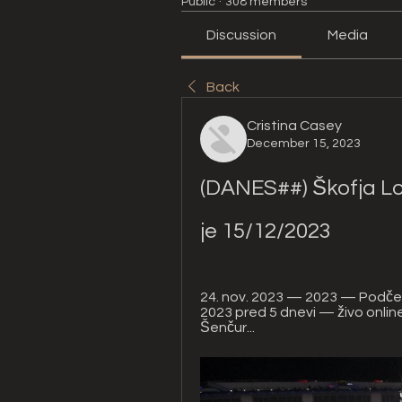
Public
·
308 members
Discussion
Media
Back
Cristina Casey
December 15, 2023
(DANES##) Škofja Lok
je 15/12/2023
24. nov. 2023 — 2023 — Podčetr
2023 pred 5 dnevi — živo online
Šenčur...