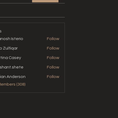
s
nosh Isterio
Follow
b Zulfiqar
Follow
stina Casey
Follow
shant.shete
Follow
t.shete
ian Anderson
Follow
Members (308)