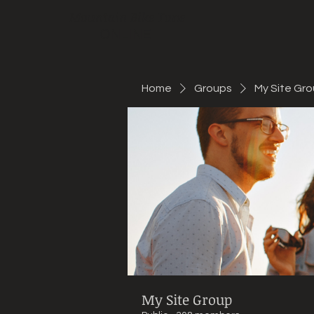
Mountain Bike Tune
ONLINE
Home
Groups
My Site Gr
My Site Group