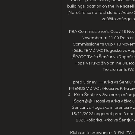
buildings location on the live sat
(Naročite se na test sluha v Audio C
zaščito vašega slu
PBA Commissioner's Cup / 19 Nove
November at 11:00 Rain or S
Commissioner's Cup / 18 Novemb
(GLEJTE V ŽIVO) Rogaška vs Hop
(ŠPORT TV***) Šenčur vs Rogaška 
Hopsi vs Krka živo online 04. R
Troistorrents (W)
pred 3 dnevi — Krka vs Šentjur 
PRENOS V ŽIVO#) Hopsi vs Krka živ
4... Krka Šentjur v živo brezplačn
[Šport@@] Hopsi vs Krka v živo 04
Šenčur vs Rogaška in prenosi v živ
15/11/2023 nogomet pred 3 dnevi
2023Košarka. Krka vs Šentjur v
Klubska tekmovanja - 3. SNL ZAHO