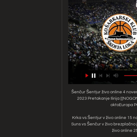
Šenčur Šentjur živo online 4 novem
2023 Pretakanje Ilirija [[NOGO
oktoEuropa Pub
Krka vs Šentjur v živo online 15
Suns vs Šenčur v živo brezplačno j
živo online 