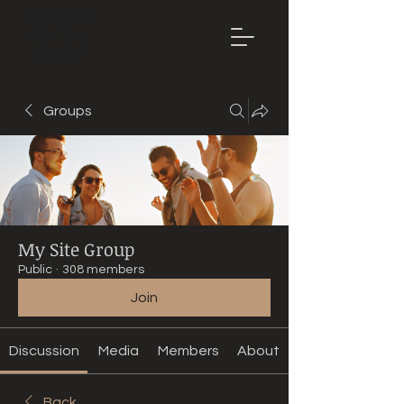
Mountain
Bike Tune
ONLINE
Groups
My Site Group
Public
·
308 members
Join
Discussion
Media
Members
About
Back