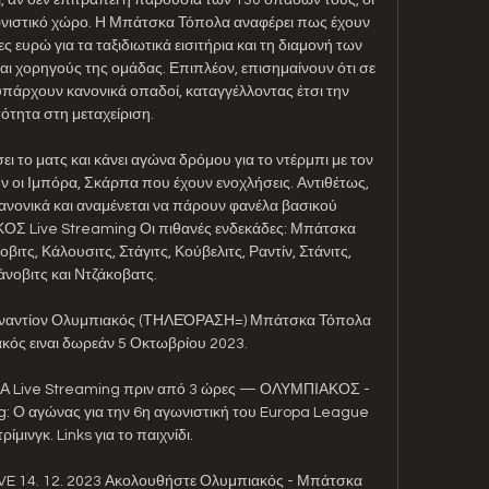
ωνιστικό χώρο. Η Μπάτσκα Τόπολα αναφέρει πως έχουν 
 ευρώ για τα ταξιδιωτικά εισιτήρια και τη διαμονή των 
 χορηγούς της ομάδας. Επιπλέον, επισημαίνουν ότι σε 
πάρχουν κανονικά οπαδοί, καταγγέλλοντας έτσι την 
ότητα στη μεταχείριση. 

 το ματς και κάνει αγώνα δρόμου για το ντέρμπι με τον 
 οι Ιμπόρα, Σκάρπα που έχουν ενοχλήσεις. Αντιθέτως, 
ανονικά και αναμένεται να πάρουν φανέλα βασικού 
Live Streaming Οι πιθανές ενδεκάδες: Μπάτσκα 
βιτς, Κάλουσιτς, Στάγιτς, Κούβελιτς, Ραντίν, Στάνιτς, 
άνοβιτς και Ντζάκοβατς. 

αντίον Ολυμπιακός (ΤΗΛΕΌΡΑΣΗ=) Μπάτσκα Τόπολα 
κός ειναι δωρεάν 5 Οκτωβρίου 2023.

ive Streaming πριν από 3 ώρες — ΟΛΥΜΠΙΑΚΟΣ - 
Ο αγώνας για την 6η αγωνιστική του Europa League 
ρίμινγκ. Links για το παιχνίδι.

E 14. 12. 2023 Ακολουθήστε Ολυμπιακός - Μπάτσκα 