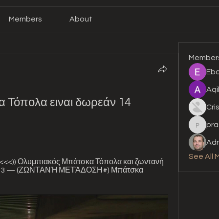
Members
About
Member
Eba
Aqi
Τόπολα ειναι δωρεάν 14 
Cri
pra
prashan
Adr
See All 
<)) Ολυμπιακός Μπάτσκα Τόπολα και ζωντανή 
2023 — (ΖΩΝΤΑΝΉ ΜΕΤΆΔΟΣΗ#) Μπάτσκα 