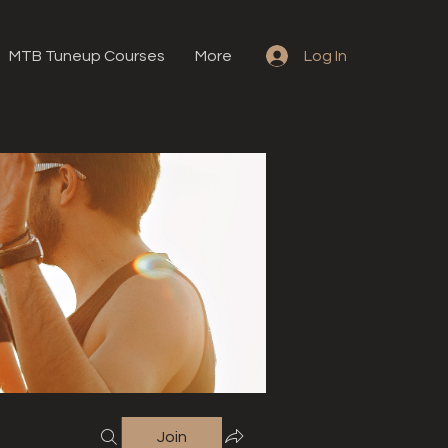
MTB Tuneup Courses
More
Log In
Join