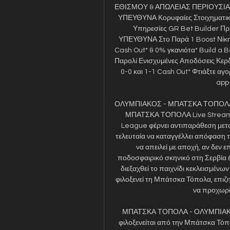
ΕΘΙΣΜΟΥ & ΑΠΩΛΕΙΑΣ ΠΕΡΙΟΥΣΙΑΣ
ΥΠΕΥΘΥΝΑ Κορυφαίες Στοιχηματικέ
Υπηρεσίες GR Bet Builder Πριμ
ΥΠΕΥΘΥΝΑ Στο Παρά 1 Boost Νίκης
Cash Out* & 0% γκανιότα* Build a B
Παρολί Ενισχυμένες Αποδόσεις Κερ
0-0 και 1-1 Cash Out* Φτιάξτε αγ
app 
ΟΛΥΜΠΙΑΚΟΣ - ΜΠΑΤΣΚΑ ΤΟΠΟΛΑ L
ΜΠΑΤΣΚΑ ΤΟΠΟΛΑ Live Streaming
League φέρνει αντιπαράθεση μετα
τελευταία να καταγγέλλει απόφαση 
να απειλεί με αποχή, αν δεν 
ποδοσφαιρικό σκηνικό στη Σερβία έ
διεξαχθεί το παιχνίδι κεκλεισμέν
φιλοξενεί τη Μπάτσκα Τόπολα, επιζη
να προχωρή
ΜΠΑΤΣΚΑ ΤΟΠΟΛΑ - ΟΛΥΜΠΙΑΚΟΣ 
φιλοξενείται από την Μπάτσκα Τόπο