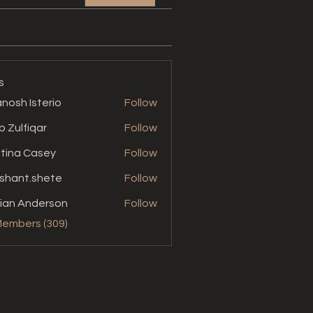
s
nosh Isterio
Follow
b Zulfiqar
Follow
stina Casey
Follow
shant.shete
Follow
t.shete
ian Anderson
Follow
Members (309)