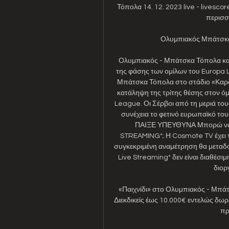
Τόπολα 14. 12. 2023 live - livescor
περισσό
Ολυμπιακός Μπάτσκα 
Ολυμπιακός - Μπάτσκα Τόπολα καν
της φάσης των ομίλων του Europa 
Μπάτσκα Τόπολα στο στάδιο «Καραϊ
κατάληψη της τρίτης θέσης στον όμιλ
League. Οι Σέρβοι από τη μεριά τους
συνέχεια το φετινό ευρωπαϊκό τους
ΠΑΙΞΕ ΥΠΕΥΘΥΝΑ Μπορώ να δ
STREAMING*; Η Cosmote TV έχει τ
συγκεκριμένη αναμέτρηση θα μεταδο
Live Streaming* δεν είναι διαθέσιμ
διορ
«Παιχνίδι» στο Ολυμπιακός - Μπά
Διεκδικείς έως 10.000€ εντελώς δωρεά
πρ