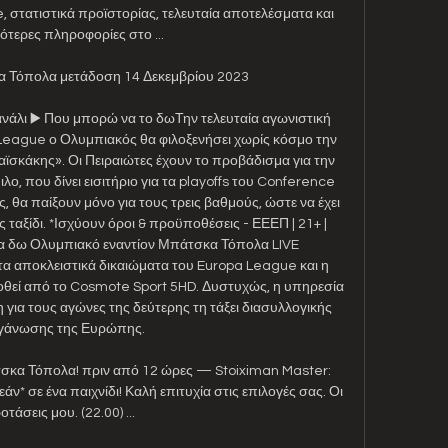
e, στατιστικά προϊστορίας, τελευταία αποτελέσματα και 
τερες πληροφορίες στο ...

Τόπολα μετάδοση 14 Δεκεμβρίου 2023 

άλι ▶️ Που μπορώ να το δωΤην τελευταία αγωνιστική 
League ο Ολυμπιακός θα φιλοξενήσει χωρίς κόσμο την 
σκάκης». Οι Πειραιώτες έχουν το προβάδισμα για την 
ο, που δίνει εισιτήριο για τα playoffs του Conference 
, θα παίξουν μόνο για τους τρεις βαθμούς, ώστε να έχει 
 ταξίδι. *Ισχύουν όροι & προϋποθέσεις - ΕΕΕΠ | 21+ | 
ω Ολυμπιακό εναντίον Μπάτσκα Τόπολα LIVE 
α αποκλειστικά δικαιώματα του Europa League και η 
θεί από το Cosmote Sport 5HD. Δυστυχώς, η υπηρεσία 
η για τους αγώνες της δεύτερης τη τάξει διασυλλογικής 
γάνωσης της Ευρώπης. 

τσκα Τόπολα! πριν από 12 ώρες — Stoiximan Master: 
ν* σε ένα παιχνίδι! Καλή επιτυχία στις επιλογές σας. Οι 
οτάσεις μου. (22.00) ...
