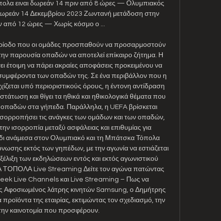
ολα ειναι δωρεάν 14 πριν από 8 ώρες — Ολυμπιακός 
δωρεάν 14 Δεκεμβρίου 2023 Ζωντανή μετάδοση στην 
 από 12 ώρες — Χωρίς κόσμο ο ...

περίοδο που οι ομάδες προσπαθούν να προσαρμοστούν 
την παρουσία οπαδών να αποτελεί επίκαιρο ζήτημα. Η 
 έτοιμη να πάρει ακραίες αποφάσεις προκειμένου να 
 συμφέροντα των οπαδών της. Σε ένα περιβάλλον που η 
ζεται υπό περιοριστικούς όρους, η έντονη αντίδραση 
άτωση και θίγει τα ηθικά και ηθικολογικά θέματα που 
ν οπαδών στα γήπεδα. Παράλληλα, η UEFA βρίσκεται 
ισορροπήσει τις ανάγκες των ομάδων και των οπαδών, 
ν ισορροπία μεταξύ ασφάλειας και επιθυμίας για 
ίδι ανάμεσα στον Ολυμπιακό και τη Μπάτσκα Τόπολα 
νωσης εκτός των γηπέδων, με την αγωνία να εστιάζεται 
εξέλιξη των εκδηλώσεων εντός και εκτός αγωνιστικού 
ΟΠΟΛΑ Live Streaming Δείτε τον αγώνα πατώντας 
ek Live Channels και Live Streaming – Πως να 
ς Αφοσιωμένος λάτρης κινητών Samsung, ο Δημήτρης 
 τα προϊόντα της εταιρίας, εκτιμώντας τον σχεδιασμό, την 
ην καινοτομία που προσφέρουν. 
