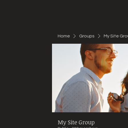
Mountain Bike Tune
ONLINE
Home
Groups
My Site Gr
My Site Group