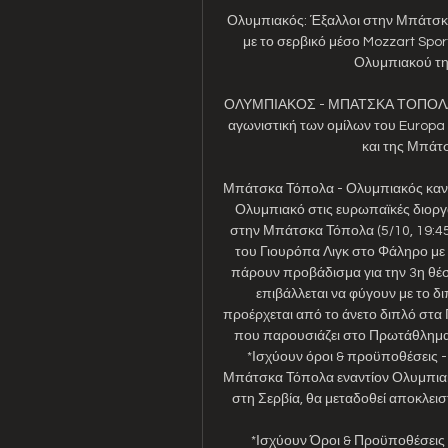
Ολυμπιακός: Έξαλλοι στην Μπάτσκα
με το σερβικό μέσο Mozzart Spor
Ολυμπιακού την
ΟΛΥΜΠΙΑΚΟΣ - ΜΠΑΤΣΚΑ ΤΟΠΟΛΑ Liv
αγωνιστική των ομίλων του Europa
και της Μπάτσκ
Μπάτσκα Τόπολα - Ολυμπιακός κανά
Ολυμπιακό στις ευρωπαϊκές διοργα
στην Μπάτσκα Τόπολα (5/10, 19:45)
του Γιουρόπα Λιγκ στο Φάληρο με 
πάρουν προβάδισμα για την 3η θέση 
επιβάλλεται να φύγουν με το δ
προέρχεται από το άνετο διπλό στα 
που παρουσιάζει στο Πρωτάθλημα, ν
*Ισχύουν όροι & προϋποθέσεις 
Μπάτσκα Τόπολα εναντίον Ολυμπιακο
στη Σερβία, θα μεταδοθεί αποκλεισ
*Ισχύουν Όροι & Προϋποθέσει