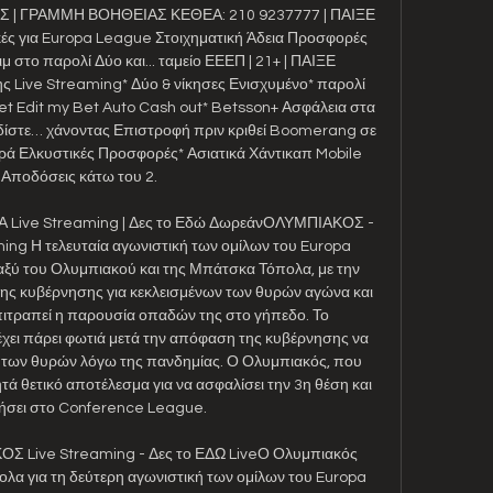
 | ΓΡΑΜΜΗ ΒΟΗΘΕΙΑΣ ΚΕΘΕΑ: 210 9237777 | ΠΑΙΞΕ 
ς για Europa League Στοιχηματική Άδεια Προσφορές 
 στο παρολί Δύο και... ταμείο ΕΕΕΠ | 21+ | ΠΑΙΞΕ 
 Live Streaming* Δύο & νίκησες Ενισχυμένο* παρολί 
et Edit my Bet Auto Cash out* Betsson+ Ασφάλεια στα 
δίστε… χάνοντας Επιστροφή πριν κριθεί Boomerang σε 
ορά Ελκυστικές Προσφορές* Ασιατικά Χάντικαπ Mobile 
Αποδόσεις κάτω του 2. 

ive Streaming | Δες το Εδώ ΔωρεάνΟΛΥΜΠΙΑΚΟΣ - 
 Η τελευταία αγωνιστική των ομίλων του Europa 
ξύ του Ολυμπιακού και της Μπάτσκα Τόπολα, με την 
της κυβέρνησης για κεκλεισμένων των θυρών αγώνα και 
επιτραπεί η παρουσία οπαδών της στο γήπεδο. Το 
χει πάρει φωτιά μετά την απόφαση της κυβέρνησης να 
ων των θυρών λόγω της πανδημίας. Ο Ολυμπιακός, που 
τά θετικό αποτέλεσμα για να ασφαλίσει την 3η θέση και 
σει στο Conference League. 

Live Streaming - Δες το ΕΔΩ LiveΟ Ολυμπιακός 
λα για τη δεύτερη αγωνιστική των ομίλων του Europa 