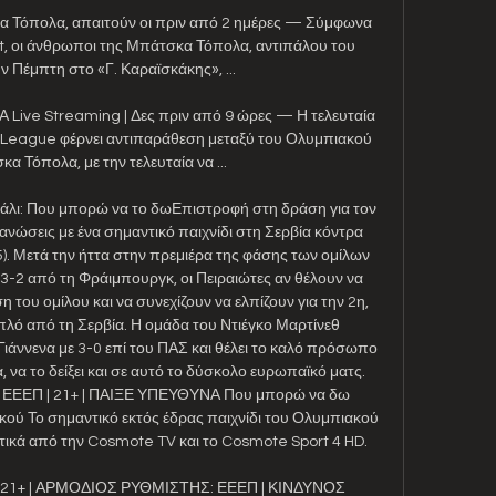
 Τόπολα, απαιτούν οι πριν από 2 ημέρες — Σύμφωνα 
t, οι άνθρωποι της Μπάτσκα Τόπολα, αντιπάλου του 
 Πέμπτη στο «Γ. Καραϊσκάκης», ...

e Streaming | Δες πριν από 9 ώρες — Η τελευταία 
 League φέρνει αντιπαράθεση μεταξύ του Ολυμπιακού 
α Τόπολα, με την τελευταία να ...

λι: Που μπορώ να το δωΕπιστροφή στη δράση για τον 
νώσεις με ένα σημαντικό παιχνίδι στη Σερβία κόντρα 
. Μετά την ήττα στην πρεμιέρα της φάσης των ομίλων 
3-2 από τη Φράιμπουργκ, οι Πειραιώτες αν θέλουν να 
του ομίλου και να συνεχίζουν να ελπίζουν για την 2η, 
ιπλό από τη Σερβία. Η ομάδα του Ντιέγκο Μαρτίνεθ 
Γιάννενα με 3-0 επί του ΠΑΣ και θέλει το καλό πρόσωπο 
α το δείξει και σε αυτό το δύσκολο ευρωπαϊκό ματς. 
- ΕΕΕΠ | 21+ | ΠΑΙΞΕ ΥΠΕΥΘΥΝΑ Που μπορώ να δω 
ύ Το σημαντικό εκτός έδρας παιχνίδι του Ολυμπιακού 
τικά από την Cosmote TV και το Cosmote Sport 4 HD. 

ς 21+ | ΑΡΜΟΔΙΟΣ ΡΥΘΜΙΣΤΗΣ: ΕΕΕΠ | ΚΙΝΔΥΝΟΣ 