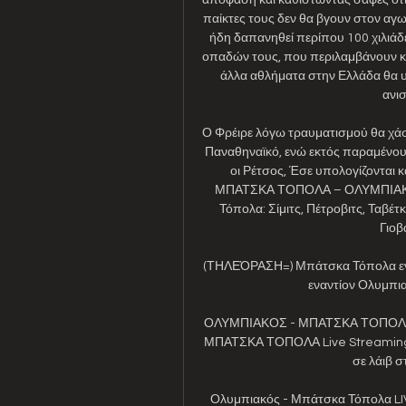
παίκτες τους δεν θα βγουν στον αγ
ήδη δαπανηθεί περίπου 100 χιλιάδες
οπαδών τους, που περιλαμβάνουν και
άλλα αθλήματα στην Ελλάδα θα υ
ανισ
Ο Φρέιρε λόγω τραυματισμού θα χάσει
Παναθηναϊκό, ενώ εκτός παραμένουν
οι Ρέτσος, Έσε υπολογίζονται κ
ΜΠΑΤΣΚΑ ΤΟΠΟΛΑ – ΟΛΥΜΠΙΑΚΟΣ 
Τόπολα: Σίμιτς, Πέτροβιτς, Ταβέτκο
Γιοβ
(ΤΗΛΕΌΡΑΣΗ=) Μπάτσκα Τόπολα εν
εναντίον Ολυμπια
ΟΛΥΜΠΙΑΚΟΣ - ΜΠΑΤΣΚΑ ΤΟΠΟΛΑ L
ΜΠΑΤΣΚΑ ΤΟΠΟΛΑ Live Streaming: 
σε λάιβ στ
Ολυμπιακός - Μπάτσκα Τόπολα LIV