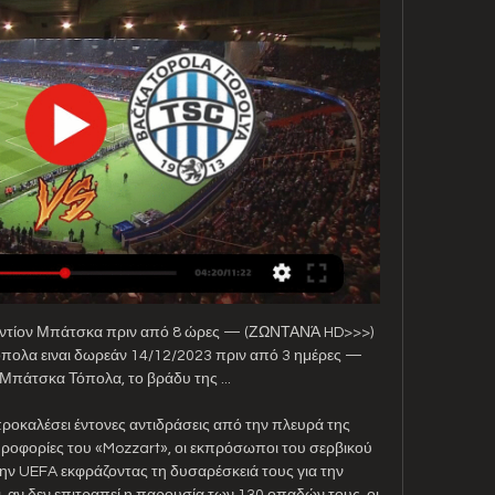
ντίον Μπάτσκα πριν από 8 ώρες — (ΖΩΝΤΑΝΆ HD>>>) 
ολα ειναι δωρεάν 14/12/2023 πριν από 3 ημέρες — 
Μπάτσκα Τόπολα, το βράδυ της ...

ροκαλέσει έντονες αντιδράσεις από την πλευρά της 
φορίες του «Mozzart», οι εκπρόσωποι του σερβικού 
ην UEFA εκφράζοντας τη δυσαρέσκειά τους για την 
 αν δεν επιτραπεί η παρουσία των 130 οπαδών τους, οι 