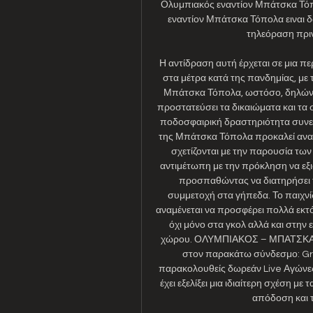
Ολυμπιακός εναντίον Μπάτσκα Τόπ
εναντίον Μπάτσκα Τόπολα ειναι 
τηλεόραση πριν
Η αντίδραση αυτή έρχεται σε μια 
στα μέτρα κατά της πανδημίας, με 
Μπάτσκα Τόπολα, ωστόσο, δηλώνει
προστατεύσει τα δικαιώματα και τα
ποδοσφαιρική δραστηριότητα συνεχί
της Μπάτσκα Τόπολα προκαλεί αναστ
σχετίζονται με την παρουσία τω
αντιμέτωπη με την πρόκληση να εξ
προσπαθώντας να διατηρήσει τη
συμμετοχή στα γήπεδα. Το παιχν
αναμένεται να προσφέρει πολλά εκτό
όχι μόνο στα γκολ αλλά και στην 
χώρου. ΟΛΥΜΠΙΑΚΟΣ – ΜΠΑΤΣΚΑ Τ
στον παρακάτω σύνδεσμο: Gre
παρακολουθείς δωρεάν Live Αγώνε
έχει εξελίξει μια ιδιαίτερη σχέση με
απόδοση και τ