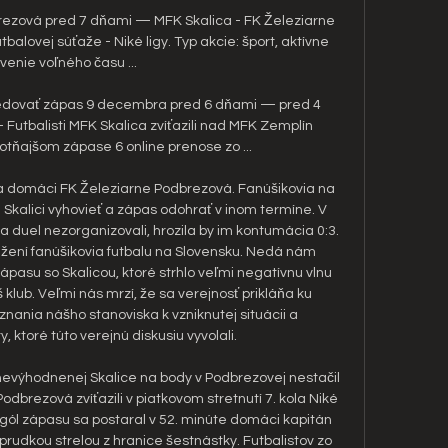
rezová pred 7 dňami — MFK Skalica - FK Železiarne 
alovej súťaže - Niké ligy. Typ akcie: šport, aktívne 
venie voľného času ...

ledovať zápas 9 decembra pred 6 dňami — pred 4 
utbalisti MFK Skalica zvíťazili nad MFK Zemplín 
otňajšom zápase 6 online prenose zo ...

na domáci FK Železiarne Podbrezová. Fanúšikovia na 
 Skalici vyhovieť a zápas odohrať v inom termíne. V 
 duel nezorganizovali, hrozila by im kontumácia 0:3. 
žení fanúšikovia futbalu na Slovensku. Nedá nám 
asu so Skalicou, ktoré strhlo veľmi negatívnu vlnu 
 klub. Veľmi nás mrzí, že sa verejnosť prikláňa ku 
nania nášho stanoviska k vzniknutej situácii a 
 ktoré túto verejnú diskusiu vyvolali. 

evýhodnenej Skalice na body v Podbrezovej nestačil 
Podbrezová zvíťazili v piatkovom stretnutí 7. kola Niké 
ý gól zápasu sa postaral v 52. minúte domáci kapitán 
prudkou strelou z hranice šestnástky. Futbalistov zo 