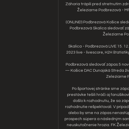
Záhoria trápili pred stretnutím zd
Železiarne Podbrezová - MFK
(ONLINE!) Podbrezová Košice sledo
Podbrezová Skalica sledovať zá
Železiarne P
Skalica - Podbrezová LIVE 15. 12.
2023 live - livescore, H2H štatisti
Podbrezová sledovať zápas 5 nove
— Košice DAC Dunajská Streda živ
Zeleziarne P
Po športovej stránke sme zápa
prestávke tešili hráči aj fanúšiko
došlo k rozhodnutiu, že sa záp
rozhodnutie rešpektovali. V prípad
alebo by sme na zápas nenastúpil
prospech súpera a následným sank
neuskutočnenie hrozia. FK Železi