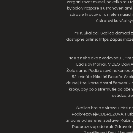
zorganizovať musel, nakoľko mu to
by bolo v rozpore s ustanoveniami r
zdravie hráčov a to nielen našich,
ústretoví ku všetký
MFK Skalica | Skalica domáci z
dostupné online: https Zápas môžet
"Ide z neho ako z vodovodu..., " r
Ladislav Molnár. VIDEO: Davi A
Železiarne Podbrezová nakoniec zvíť
52. minúte Mikuláš Bakaľa. Skal
druhej žltej karte dostal červenú Já
kroky, aby bolo stretnutie odložen
uvádza, že
Skalica hrala s virózou. Mrzí 
PodbrezovejPODBREZOVÁ. Futbalis
značne oklieštenej zostave. Kabínu
Podbrezovej odohrali. Zdravotné
Brazílčanovi Davi Alvesovi