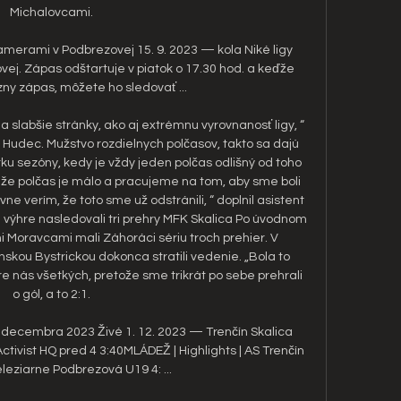
Michalovcami. 

merami v Podbrezovej 15. 9. 2023 — kola Niké ligy 
ej. Zápas odštartuje v piatok o 17.30 hod. a keďže 
zny zápas, môžete ho sledovať ...

 slabšie stránky, ako aj extrémnu vyrovnanosť ligy, “ 
Hudec. Mužstvo rozdielnych polčasov, takto sa dajú 
ku sezóny, kedy je vždy jeden polčas odlišný od toho 
 že polčas je málo a pracujeme na tom, aby sme boli 
e verím, že toto sme už odstránili, “ doplnil asistent 
 výhre nasledovali tri prehry MFK Skalica Po úvodnom 
Moravcami mali Záhoráci sériu troch prehier. V 
ou Bystrickou dokonca stratili vedenie. „Bola to 
re nás všetkých, pretože sme trikrát po sebe prehrali 
o gól, a to 2:1. 

 decembra 2023 Živé 1. 12. 2023 — Trenčín Skalica 
tivist HQ pred 4 3:40MLÁDEŽ | Highlights | AS Trenčín 
leziarne Podbrezová U19 4: ...
