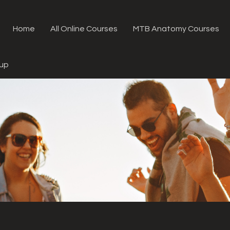
Home
All Online Courses
MTB Anatomy Courses
oup