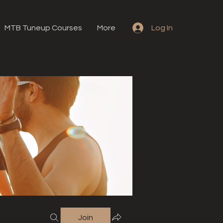
MTB Tuneup Courses
More
Log In
Join