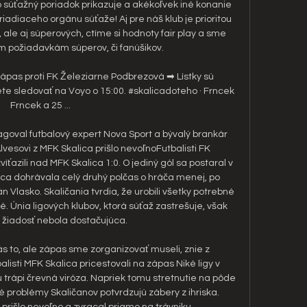
 súťažný poriadok prikazuje a akékoľvek iné konanie 
iadiaceho orgánu súťaže! Aj pre náš klub je prioritou 
 ale aj súperových, ctíme si hodnoty fair play a sme 
m požiadavkám súperov, či fanúšikov. 

ápas proti FK Železiarne Podbrezová ➡ Lístky sú 
e sledovať na Voyo o 15:00. #skalicadoteho · Frncek 
Frncek a 25 ...

eagoval futbalový expert Nova Sport a bývalý brankár 
lvesovi z MFK Skalica prišlo nevoľnoFutbalisti FK 
azili nad MFK Skalica 1:0. O jediný gól sa postaral v 
ica dohrávala celý druhý polčas o hráča menej, po 
n Vlasko. Skaličania tvrdia, že urobili všetky potrebné 
é. Únia ligových klubov, ktorá súťaž zastrešuje, však 
 žiadosť nebola dostačujúca. 

nás to, ale zápas sme zorganizovať museli, znie z 
ti MFK Skalica pricestovali na zápas Niké ligy v 
 trápi črevná viróza. Napriek tomu stretnutie na pôde 
 problémy Skaličanov potvrdzujú zábery z ihriska. 
 prišlo nevoľno a zvracal priamo na trávniku. 
