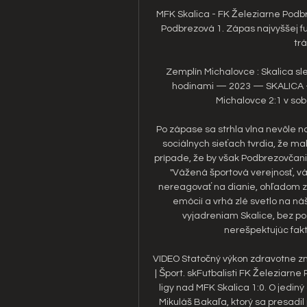
MFK Skalica - FK Železiarne Podb
Podbrezová 1. Zápas najvyššej futb
trá
Zemplín Michalovce : Skalica s
hodinami — 2023 — SKALICA - F
Michalovce 2:1 v sob
Po zápase sa strhla vlna nevôle 
sociálnych sieťach tvrdia, že mal
prípade, že by však Podbrezovčania
"Vážená športová verejnosť, vá
nereagovať na dianie, ohľadom záp
emócií a vrhá zlé svetlo na náš
vyjadreniam Skalice, bez poz
nerešpektujúc fakty,
VIDEO Statočný výkon zdravotne zn
| Šport. skFutbalisti FK Železiarne 
ligy nad MFK Skalica 1:0. O jedin
Mikuláš Bakaľa, ktorý sa presadil 