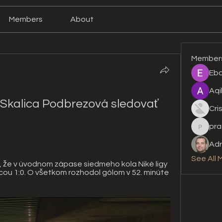
Members
About
Member
Eba
Aqi
 Skalica Podbrezová sledovať 
Cri
pra
prashan
Adr
See All 
, že v úvodnom zápase siedmeho kola Niké ligy 
cou 1:0. O všetkom rozhodol gólom v 52. minúte 