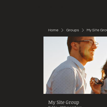
Mountain Bike Tune
ONLINE
Home
Groups
My Site Gr
My Site Group