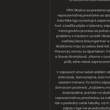
MFK Skalica sa predstaví p
reprezentačnej prestávke sa opäť 
kola Niké ligy vycestuje k súperov
hod. a keďže pôjde o televízny záp
tréningového procesu sa počas r
problémy s trieslami vyradili Oliv
naďalej Denis Baumgartner a R
Skaličania majú za sebou šesť kôl, 
Moravce), remízu so Spartakom Trna
a Slovan Bratislava). „Hlavne v úvode 
prišli, ešte neboli zapracovaní
V zápasoch sme neboli slabším dru
stálo body. Samozrejme, bolo to f
asistent trénera. Po týchto zápaso
domácom prostredí. „Každému mužst
dvojnásobne, pretože na skali
reprezentačnou prestávkou sa nala
ide o posledný celok tabuľky, na tri
zápas v lige nie je jednoduch