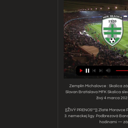
Zemplín Michalovce : Skalica z
Slovan Bratislava MFK Skalica sl
živý 4 marca 202
[[ŽIVÝ PRENOS**]] Zlaté Moravce 
3. nemeckej ligy. Podbrezová Bans
hodinami — zápa