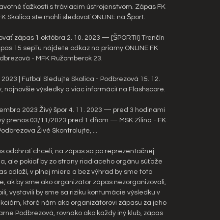
ravotné ťažkosti s tráviacim ústrojenstvom. Zápas FK 
 Skalica ste mohli sledovať ONLINE na Šport. 

vať zápas 1 októbra 2. 10. 2023 — [ŠPORT!!] Trenčín 
pas 15 sepTu nájdete odkaz na priamy ONLINE FK 
odbrezová - MFK Ružomberok 23.

 2023 | Futbal Sledujte Skalica - Podbrezová 15. 12. 
ky, najnovšie výsledky a viac informácií na Flashscore.

mbra 2023 Živý špor 4. 11. 2023 — pred 3 hodinami 
ý prenos 03/11/2023 pred 1 dňom — MSK Zilina - FK 
odbrezova Živé Skontrolujte, ...

s odohrať chceli, na zápas sa po reprezentačnej 
via, ale pokiaľ by zo strany riadiaceho orgánu súťaže 
as odloží, v plnej miere a bez výhrad by sme toto 
e, ak by sme ako organizátor zápas nezorganizovali, 
i, vystavili by sme sa riziku kontumácie výsledku v 
ciám, ktoré nám ako organizátorovi zápasu za jeho 
arne Podbrezová, rovnako ako každý iný klub, zápas 