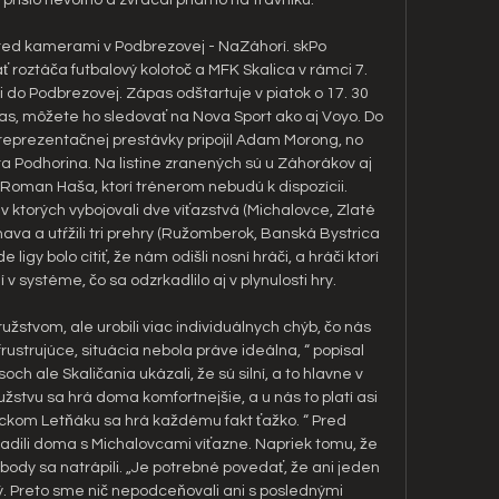
red kamerami v Podbrezovej - NaZáhorí. skPo 
roztáča futbalový kolotoč a MFK Skalica v rámci 7. 
i do Podbrezovej. Zápas odštartuje v piatok o 17. 30 
as, môžete ho sledovať na Nova Sport ako aj Voyo. Do 
eprezentačnej prestávky pripojil Adam Morong, no 
era Podhorina. Na listine zranených sú u Záhorákov aj 
oman Haša, ktorí trénerom nebudú k dispozícii. 
v ktorých vybojovali dve víťazstvá (Michalovce, Zlaté 
va a utŕžili tri prehry (Ružomberok, Banská Bystrica 
ligy bolo cítiť, že nám odišli nosní hráči, a hráči ktorí 
 v systéme, čo sa odzrkadlilo aj v plynulosti hry. 

žstvom, ale urobili viac individuálnych chýb, čo nás 
rustrujúce, situácia nebola práve ideálna, “ popísal 
ch ale Skaličania ukázali, že sú silní, a to hlavne v 
vu sa hrá doma komfortnejšie, a u nás to platí asi 
ckom Letňáku sa hrá každému fakt ťažko. “ Pred 
dili doma s Michalovcami víťazne. Napriek tomu, že 
 body sa natrápili. „Je potrebné povedať, že ani jeden 
ý. Preto sme nič nepodceňovali ani s poslednými 