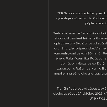
MFK Skalica sa predstaví pred ka
vycestuje k súperovi do Podbrezov
pôjde o televí
Tieto kolá nám ukázali naše dobré a
zhodnotil asistent trénera Roman 
opísať výkony Skaličanov od začiat
druhého. „Je to špecifické. Vieme,
koncentrovaní celých 90-minút. Pevn
trénera Pala Majerníka. Po úvodnej
domácom víťazstve so Zlatými 
zápasoch s Ružomberkom a Bansk
nepríjemná séria ako aj situácia p
Trenčín Podbrezová zápas živý 2
sledovať zápas 21 októbra 2023 - Ac
U19 - FK Že