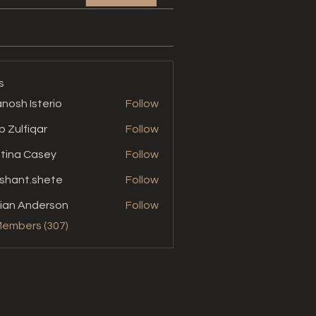
s
nosh Isterio
Follow
b Zulfiqar
Follow
stina Casey
Follow
shant.shete
Follow
t.shete
ian Anderson
Follow
Members (307)