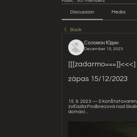
Public
·
307 members
Discussion
Media
Back
Соломон Юдин
December 15, 2023
[[[zadarmo===]]<<<]
zápas 15/12/2023
15. 9. 2023 — S konštatovaním
zvíťazila Podbrezová nad Skali
domáci ...