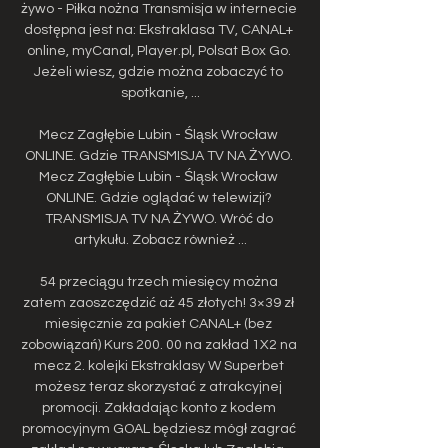
żywo - Piłka nożna Transmisja w internecie 
dostępna jest na: Ekstraklasa TV, CANAL+ 
online, myCanal, Player.pl, Polsat Box Go. 
Jeżeli wiesz, gdzie można zobaczyć to 
spotkanie, ...

Mecz Zagłębie Lubin - Śląsk Wrocław 
ONLINE. Gdzie TRANSMISJA TV NA ŻYWO. 
Mecz Zagłębie Lubin - Śląsk Wrocław 
ONLINE. Gdzie oglądać w telewizji? 
TRANSMISJA TV NA ŻYWO. Wróć do 
artykułu. Zobacz również ...

54 przeciągu trzech miesięcy można 
zatem zaoszczędzić aż 45 złotych! 3×39 zł 
miesięcznie za pakiet CANAL+ (bez 
zobowiązań) Kurs 200. 00 na zakład 1X2 na 
mecz 2. kolejki Ekstraklasy W Superbet 
możesz teraz skorzystać z atrakcyjnej 
promocji. Zakładając konto z kodem 
promocyjnym GOAL będziesz mógł zagrać 