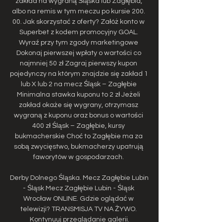
zakład na wygraną Śląska lub Zagłębia, 
albo na remis w tym meczu po kursie 200. 
00. Jak skorzystać z oferty? Załóż konto w 
Superbet z kodem promocyjny GOAL. 
Wyraź przy tym zgody marketingowe 
Dokonaj pierwszej wpłaty o wartości co 
najmniej 50 zł Zagraj pierwszy kupon 
pojedynczy na którym znajdzie się zakład 1 
lub X lub 2 na mecz Śląsk – Zagłębie 
Minimalna stawka kuponu to 2 zł Jeżeli 
zakład okaże się wygrany, otrzymasz 
wygraną z kuponu oraz bonus o wartości 
400 zł Śląsk – Zagłębie, kursy 
bukmacherskie Choć to Zagłębie ma za 
sobą zwycięstwo, bukmacherzy upatrują 
faworytów w gospodarzach. 

Derby Dolnego Śląska. Mecz Zagłębie Lubin 
- Śląsk Mecz Zagłębie Lubin - Śląsk 
Wrocław ONLINE. Gdzie oglądać w 
telewizji? TRANSMISJA TV NA ŻYWO. 
Kontynuuj przeglądanie galerii.
