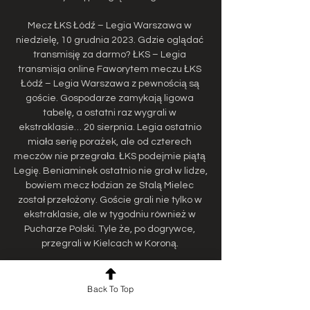
Mecz ŁKS Łódź – Legia Warszawa w 
niedzielę, 10 grudnia 2023. Gdzie oglądać 
transmisję za darmo? ŁKS – Legia 
transmisja online Faworytem meczu ŁKS 
Łódź – Legia Warszawa z pewnością są 
goście. Gospodarze zamykają ligowa 
tabelę, a ostatni raz wygrali w 
ekstraklasie… 20 sierpnia. Legia ostatnio 
miała serię porażek, ale od czterech 
meczów nie przegrała. ŁKS podejmie piątą 
Legię. Beniaminek ostatnio nie grał w lidze, 
bowiem mecz łodzian ze Stalą Mielec 
został przełożony. Goście grali nie tylko w 
ekstraklasie, ale w tygodniu również w 
Pucharze Polski. Tyle że, po dogrywce, 
przegrali w Kielcach w Koroną. 

Derby Dolnego Śląska. Mecz Zagłębie Lubin 
- Śląsk Mecz Zagłębie Lubin - Śląsk 
Back To Top
Wrocław ONLINE. Gdzie oglądać w 