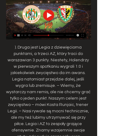
). Druga jest Legia z dziewięcioma 
punktami, a trzeci AZ, który traci do 
warszawian 3 punkty. Niestety, Holendrzy 
w pierwszym spotkaniu wygrali 1:0 i 
jakiekolwiek zwycięstwo da im awans. 
Legia natomiast przejdzie dalej, jeśli 
wygra lub zremisuje. – Wiemy, że 
wystarczy nam remis, ale nie chcemy grać 
tylko o jeden punkt. Naszym celem jest 
zwycięstwo – mówi Kosta Runjaic, trener 
Legii. – Nasi rywale są mocni technicznie, 
ale my też lubimy utrzymywać się przy 
piłce. Legia i AZ to zespoły grające 
ofensywnie. Znamy wzajemnie swoje 