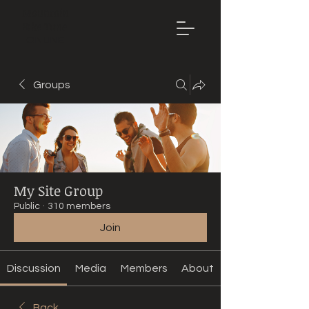
Mountain
Bike Tune
ONLINE
Groups
My Site Group
Public
·
310 members
Join
Discussion
Media
Members
About
Back