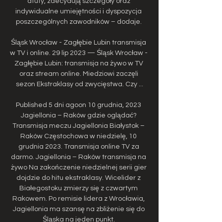
atuty, zdecydują szczegóły oraz 
indywidualne umiejętności i dyspozycja 
poszczególnych zawodników – dodaje. 

Śląsk Wrocław - Zagłębie Lubin transmisja 
w TV i online. 29 lip 2023 — Śląsk Wrocław - 
Zagłębie Lubin: transmisja na żywo w TV 
oraz stream online. Miedziowi zaczęli 
sezon Ekstraklasy od zwycięstwa. Czy ...

Published 5 dni agoon 10 grudnia, 2023 
Jagiellonia – Raków gdzie oglądać? 
Transmisja meczu Jagiellonia Białystok – 
Raków Częstochowa w niedzielę, 10 
grudnia 2023. Transmisja online TV za 
darmo. Jagiellonia – Raków transmisja na 
żywo Na zakończenie niedzielnej serii gier 
dojdzie do hitu ekstraklasy. Wicelider z 
Białegostoku zmierzy się z czwartym 
Rakowem. Po remisie lidera z Wrocławia, 
Jagiellonia ma szansę na zbliżenie się do 
Śląska na jeden punkt. 
