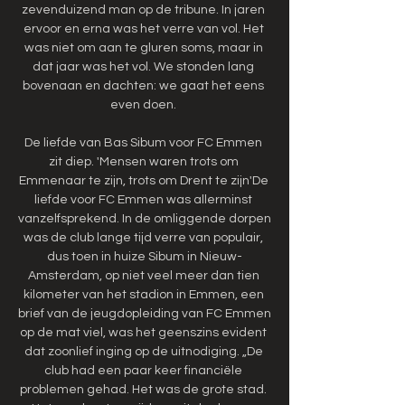
zevenduizend man op de tribune. In jaren 
ervoor en erna was het verre van vol. Het 
was niet om aan te gluren soms, maar in 
dat jaar was het vol. We stonden lang 
bovenaan en dachten: we gaat het eens 
even doen. 

De liefde van Bas Sibum voor FC Emmen 
zit diep. 'Mensen waren trots om 
Emmenaar te zijn, trots om Drent te zijn'De 
liefde voor FC Emmen was allerminst 
vanzelfsprekend. In de omliggende dorpen 
was de club lange tijd verre van populair, 
dus toen in huize Sibum in Nieuw-
Amsterdam, op niet veel meer dan tien 
kilometer van het stadion in Emmen, een 
brief van de jeugdopleiding van FC Emmen 
op de mat viel, was het geenszins evident 
dat zoonlief inging op de uitnodiging. „De 
club had een paar keer financiële 
problemen gehad. Het was de grote stad. 