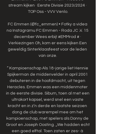
stream kijken · Eerste Divisie 2023/2024 · 
TOP Oss - VVV Venlo.

FC Emmen (@fc_emmen) • Fotky a videa 
na Instagramu FC Emmen - Roda JC ⚔️ 15 
december Wees erbij! #EMMrod # · 
Verkiezingen Oh, kom er eens kijken Een 
geweldig Sinterklaasfeest voor de leden 
van onze.

” Kampioenschap Als 18-jarige liet Hennie 
Spijkerman de middenvelder in april 2001 
debuteren in de hoofdmacht, uit tegen 
Heracles. Emmen was een middenmoter 
in de eerste divisie. Sibum, toen al met een 
ultrakort kapsel, werd snel een vaste 
kracht en in z’n derde en laatste seizoen 
dong de club warempel mee om het 
kampioenschap, met spelers als Donny de 
Groot en Joseph Oosting. „We hadden echt 
een goed elftal. Toen zaten er zes- à 