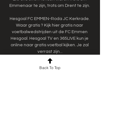
Emmenaar te zijn, trots om Drent te zijn. 

Hesgoal FC EMMEN-Roda JC Kerkrade. 
Waar gratis ? Kijk hier gratis naar 
voetbalwedstrijden uit de FC Emmen 
Hesgoal. Hesgoal TV en 365LIVE kun je 
online naar gratis voetbal kijken. Je zal 
verrast zijn...

Als er een moment is, is het nu. En toen 
Back To Top
verloren we met 7-1 in Den Haag. ” Na 54 
wedstrijden vertrok Sibum richting FC 
Twente. Grappend: „En daarna is het 
volledig in mekaar gestort. ” Hij is z’n 
cluppie altijd blijven volgen. De liefde zit 
diep. De cultuur past bij hem. „Emmen is 
klein. Normaal, relaxed. Een rustige club. 
Leuk volk ook. Heel veel jongens gedijen er 
daarom goed, ook als ze uit de Randstad 
komen en met een grote mond 
binnenkomen. Dat was vrij snel klaar. Doe 