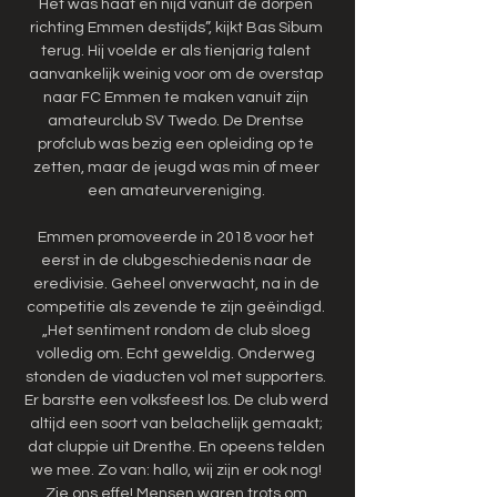
Het was haat en nijd vanuit de dorpen 
richting Emmen destijds”, kijkt Bas Sibum 
terug. Hij voelde er als tienjarig talent 
aanvankelijk weinig voor om de overstap 
naar FC Emmen te maken vanuit zijn 
amateurclub SV Twedo. De Drentse 
profclub was bezig een opleiding op te 
zetten, maar de jeugd was min of meer 
een amateurvereniging. 

Emmen promoveerde in 2018 voor het 
eerst in de clubgeschiedenis naar de 
eredivisie. Geheel onverwacht, na in de 
competitie als zevende te zijn geëindigd. 
„Het sentiment rondom de club sloeg 
volledig om. Echt geweldig. Onderweg 
stonden de viaducten vol met supporters. 
Er barstte een volksfeest los. De club werd 
altijd een soort van belachelijk gemaakt; 
dat cluppie uit Drenthe. En opeens telden 
we mee. Zo van: hallo, wij zijn er ook nog! 
Zie ons effe! Mensen waren trots om 