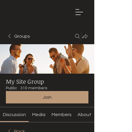
Mountain
Bike Tune
ONLINE
Groups
My Site Group
Public
·
310 members
Join
Discussion
Media
Members
About
Back