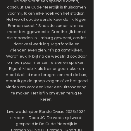
Vrijdag wordt een speciale avond, 
absoluut. De Oude Meerdijk is thuiskomen 
voor mij. Ik ken elke hoek van het stadion. 
Het wordt ook de eerste keer dat ik tégen 
Emmen speel. ” Sinds de zomer is hij niet 
meer teruggeweest in Drenthe. „Ik ben al 
die maanden in Limburg geweest, omdat 
daar veel werk lag. Ik ga familie en 
vrienden even zien. M’n pa komt kijken. 
Wordt leuk. Ik blijf na de wedstrijd ook daar 
om een paar mensen te zien en spreken. 
Eigenlijk heb ik als trainer geen joker en 
moet ik altijd mee terugreizen met de bus, 
maar ik ga de groep vragen of ze het goed 
vinden om voor één keer een uitzondering 
te maken. Het is fijn om even terug te 
keren. 

Live wedstrijden Eerste Divisie 2023/2024 
stream ... Roda JC. De wedstrijd wordt 
gespeeld in De Oude Meerdijk in 
Emmen.>> Live FC Emmen - Roda JC 