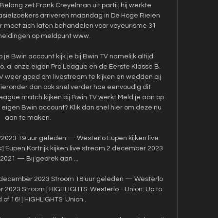
 Belang zet Frank Creyelman uit partij: hij werkte 
 asielzoekers arriveren maandag in De Hoge Rielen 
ar moet zich laten behandelen voor voyeurisme 31 
meldingen op meldpunt www. 

 Bwin account kijk je bij Bwin TV namelijk altijd 
o. a. onze eigen Pro League en de Eerste Klasse B. 
TV weer goed om livestream te kijken en wedden bij 
ieronder dan ook snel verder hoe eenvoudig dit 
ague match kijken bij Bwin TV werkt:Meld je aan op 
 eigen Bwin account? Klik dan snel hier om deze nu 
aan te maken. 

/2023 19 uur geleden — Westerlo Eupen kijken live 
] Eupen Kortrijk kijken live stream 2 december 2023 
 2021 — Bij gebrek aan ...

 december 2023 Stroom 18 uur geleden — Westerlo 
2023 Stroom | HIGHLIGHTS: Westerlo - Union. Up to 
 of 16! | HIGHLIGHTS: Union .
