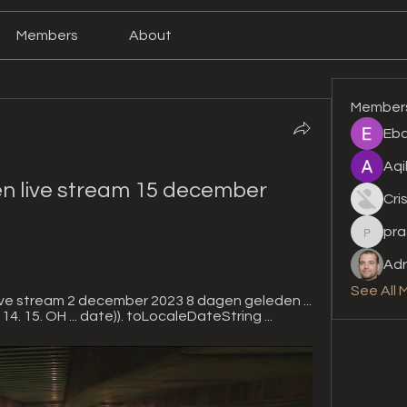
Members
About
Member
Eba
Aqi
en live stream 15 december 
Cri
pra
prashan
Adr
See All 
 live stream 2 december 2023 8 dagen geleden ... 
 14. 15. OH ... date)). toLocaleDateString ...