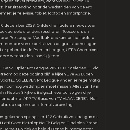
is geen enkel probleem, want via APP TV van TV 
zij heruitzending naar de wedstrijden van de Pro 
men: je televisie, tablet, laptop en smartphone. 

 10 december 2023. Ontdek het laatste nieuws over 
ek actuele standen, resultaten, Topscorers en 
iler Pro League. Voetbal-fans kunnen het laatste 
ommentaar van experts lezen en gratis herhalingen 
wat er gebeurt in de Premier League, UEFA Champions 
re wedstrijden. loses}} {{item. 

- Genk Jupiler Pro League 2023 6 uur geleden — Via 
ream op deze pagina blijf je kijken Live AS Eupen - 
ports... Op ELEVEN Pro League vinden er regelmatig 
e nooit nog wedstrijden moet missen. Alles van TV in 
in Replay 3 kijken, Belgisch voetbal volgen of je 
 allemaal met APP TV Basic van TV VLAANDEREN. Het 
bt is de app en een internetverbinding. 

gekomen op ring Lier 112 Gebruik van lachgas als 
 Lotti Goes Metal op Na Fir Bolg en Gladiolen Brand 
n Herselt Politiek en beleid Olense burgemeester 