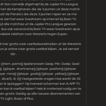
rdt dan namelijk afgetrapt bij de Jupiler Pro League 
 het de Kemphanen die de 3 punten uit deze match 
juist de Panda's die deze 3 punten rapen en ze me 
ziet het weer livestream op internet bij Bwin TV. 
jd alle matches uit de Jupiler Pro League gewoon 
 je dus ook vanavond bij Bwin TV weer livestream op je 
 mobiele telefoon naar Westerlo tegen Eupen. 

k hier gratis naar voetbalwedstrijden uit de Westerlo 
 je online naar gratis voetbal kijken. Je zal verrast 
zijn...

} {{item. points}} Spelersnaam Gesp. Min. Doelp. Geel 
 {{player. shortname}} {{player. position}} {{player. 
r. mins}} {{player. goals}} {{player. yellow}} {{player. 
ng. slice(0, 4): 0}} Veelgestelde vragen Hoe werkt de 30 
an ik opzeggen? Op hoeveel schermen kan ik APP TV 
n kan ik voetbal kijken? Heb ik materiaal nodig om te 
gen gratis: Geldig op alle nieuwe abonnementen van 
TV Light, Basic of Plus. 
