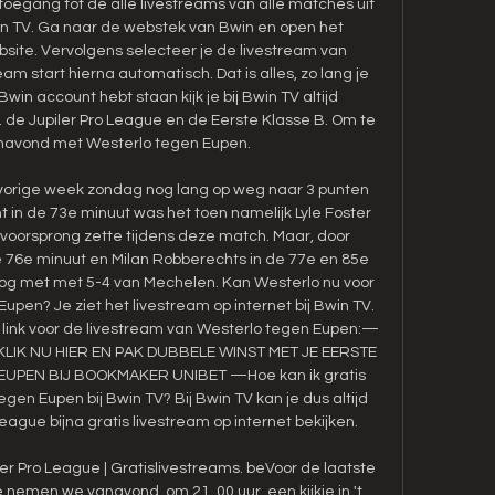
oegang tot de alle livestreams van alle matches uit 
in TV. Ga naar de webstek van Bwin en open het 
ite. Vervolgens selecteer je de livestream van 
m start hierna automatisch. Dat is alles, zo lang je 
Bwin account hebt staan kijk je bij Bwin TV altijd 
. de Jupiler Pro League en de Eerste Klasse B. Om te 
navond met Westerlo tegen Eupen. 

 vorige week zondag nog lang op weg naar 3 punten 
 in de 73e minuut was het toen namelijk Lyle Foster 
oorsprong zette tijdens deze match. Maar, door 
 76e minuut en Milan Robberechts in de 77e en 85e 
nog met met 5-4 van Mechelen. Kan Westerlo nu voor 
upen? Je ziet het livestream op internet bij Bwin TV. 
 link voor de livestream van Westerlo tegen Eupen:— 
KLIK NU HIER EN PAK DUBBELE WINST MET JE EERSTE 
PEN BIJ BOOKMAKER UNIBET —Hoe kan ik gratis 
gen Eupen bij Bwin TV? Bij Bwin TV kan je dus altijd 
eague bijna gratis livestream op internet bekijken. 

er Pro League | Gratislivestreams. beVoor de laatste 
nemen we vanavond, om 21. 00 uur, een kijkje in 't 