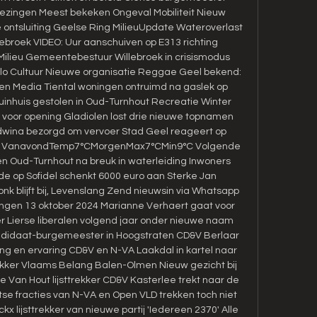
iezingen Meest bekeken Ongeval Mobiliteit Nieuw 
ontsluiting Geelse Ring MilieuUpdate Wateroverlast 
llebroek VIDEO: Uur aanschuiven op E313 richting 
Milieu Gemeentebestuur Willebroek in crisismodus 
lo Cultuur Nieuwe organisatie Reggae Geel bekend: 
gen Media Tiental woningen ontruimd na gaslek op 
 tuinhuis gestolen in Oud-Turnhout Recreatie Winter 
 voor opening Gladiolen lost drie nieuwe topnamen 
wina bezorgd om vervoer Stad Geel reageert op 
ina VanavondTemp7°CMorgenMax7°CMin9°C Volgende 
n Oud-Turnhout na breuk in waterleiding Inwoners 
e op Sofidel schenkt 6000 euro aan Sterke Jan 
k blijft bij, Levenslang Zend nieuwsin via Whatsapp 
ingen 13 oktober 2024 Marianne Verhaert gaat voor 
 Lierse liberalen volgend jaar onder nieuwe naam 
ndidaat-burgemeester in Hoogstraten CD&V Berlaar 
ing en ervaring CD&V en N-VA Laakdal in kartel naar 
rekker Vlaams Belang Balen-Olmen Nieuw gezicht bij 
 Van Hout lijsttrekker CD&V Kasterlee trekt naar de 
se fracties van N-VA en Open VLD trekken toch niet 
 lijsttrekker van nieuwe partij 'Iedereen 2370' Alle 