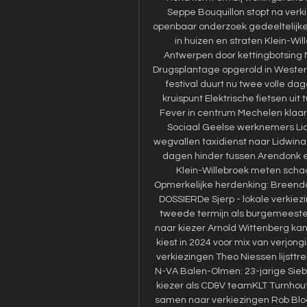
Seppe Bouquillon stopt na verk
openbaar onderzoek gedeeltelijke 
in huizen en straten Klein-Wi
Antwerpen door kettingbotsing 
Drugsplantage opgerold in Wester
festival duurt nu twee volle da
kruispunt Elektrische fietsen uit
Fever in centrum Mechelen klaar
Sociaal Geelse werknemers Lid
wegvallen taxidienst naar Lidw
dagen hinder tussen Arendonk e
Klein-Willebroek meten schad
Opmerkelijke herdenking: Breendon
DOSSIERDe Sjerp - lokale verkiez
tweede termijn als burgemeester
naar kiezer Arnold Wittenberg ka
kiest in 2024 voor mix van verjong
verkiezingen Theo Niessen lijstt
N-VA Balen-Olmen: 23-jarige Siebe
kiezer als CD&V teamKLT Turnhout
samen naar verkiezingen Rob Blockx