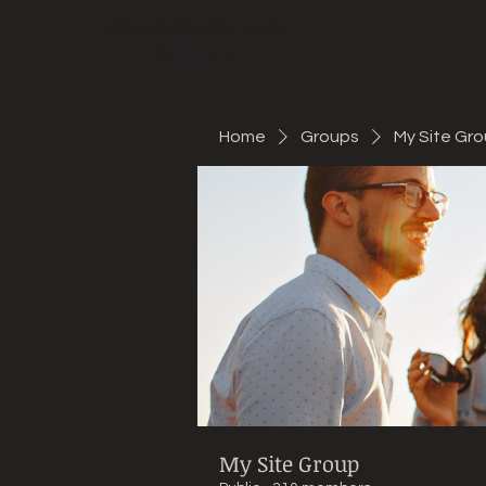
Mountain Bike Tune
ONLINE
Home
Groups
My Site Gr
My Site Group