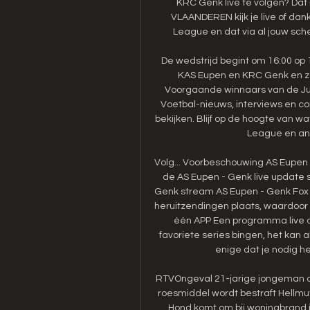
KRC Genk live te volgen? Dat 
VLAANDEREN kijk je live of dank
League en dat via al jouw scher
De wedstrijd begint om 16:00 op
KAS Eupen en KRC Genk en zo
Voorgaande winnaars van de Jup
Voetbal-nieuws, interviews en c
bekijken. Blijf op de hoogte van 
League en ande
Volg... Voorbeschouwing AS Eupen 
de AS Eupen - Genk live update st
Genk stream AS Eupen - Genk Fox S
heruitzendingen plaats, waardoor j
één APP Een programma live of 
favoriete series bingen, het kan
enige dat je nodig he
RTVOngeval 21-jarige jongeman om
roesmiddel wordt bestraft Hellmut
Hond komt om bij woningbrand i