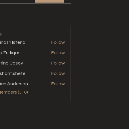
s
nosh Isterio
Follow
b Zulfiqar
Follow
stina Casey
Follow
shant.shete
Follow
t.shete
ian Anderson
Follow
Members (310)