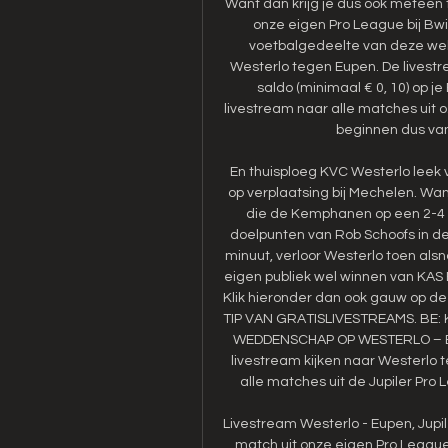
Want dan krijg je dus ook meteen t
onze eigen Pro League bij Bw
voetbalgedeelte van deze webs
Westerlo tegen Eupen. De livestrea
saldo (minimaal € 0, 10) op je 
livestream naar alle matches uit o
beginnen dus va
En thuisploeg KVC Westerlo leek
op verplaatsing bij Mechelen. Want
die de Kemphanen op een 2-4 v
doelpunten van Rob Schoofs in de
minuut, verloor Westerlo toen als
eigen publiek wel winnen van KAS E
Klik hieronder dan ook gauw op de
TIP VAN GRATISLIVESTREAMS. BE: 
WEDDENSCHAP OP WESTERLO – EU
livestream kijken naar Westerlo te
alle matches uit de Jupiler Pro L
Livestream Westerlo - Eupen, Jupil
match uit onze eigen Pro League 