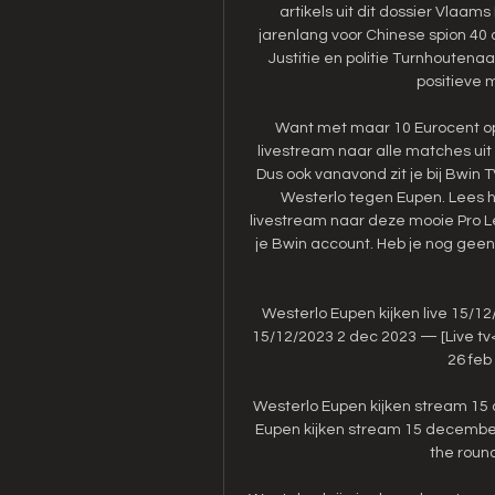
artikels uit dit dossier Vlaams
jarenlang voor Chinese spion 40
Justitie en politie Turnhoutena
positieve 
Want met maar 10 Eurocent op je
livestream naar alle matches uit 
Dus ook vanavond zit je bij Bwin 
Westerlo tegen Eupen. Lees h
livestream naar deze mooie Pro Le
je Bwin account. Heb je nog geen
Westerlo Eupen kijken live 15/12
15/12/2023 2 dec 2023 — [Live tv<
26 feb
Westerlo Eupen kijken stream 15
Eupen kijken stream 15 december 
the round