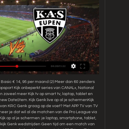
 Basic € 14, 95 per maand (2) Meer dan 60 zenders 
opsport Kijk onbeperkt series van CANAL+, National 
 zoveel meer Kijk tv op smart tv, laptop, tablet en 
ew Date(item. Kijk Genk live op al je schermenKijk 
en van KRC Genk graag op de voet? Met APP TV van TV 
eer je dat wil al de matchen van de Pro League via 
jk op al je schermen: je laptop, smartphone, tablet, 
bekijk Genk wedstrijden Geen tijd om een match van 