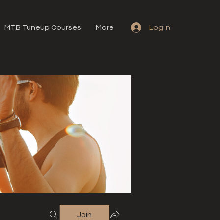
MTB Tuneup Courses
More
Log In
Join