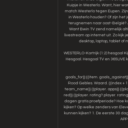
Kuipje in Westerlo. Want, hier wo
match Westerlo tegen Eupen. Zijn
in Westerlo houden? Of zijn het 
terugnemen naar oost-België? Je 
Want Bwin TV zend namelijk alti
livestream op internet uit. Zo kijk
desktop, laptop, tablet of
WESTERLO-Kortrijk (1:2) hesgoal Kij
Hesgoal. Hesgoal TV en 365LIVE kun
goals_for}}:{{item. goals_against}
Rood Gebles. Waard. {{index + 1}}.
team_name}} {{player. apps}} {{playe
red}} {{player. rating? player. rati
dagen gratis proefperiode? Hoe k
kijken? Op welke zenders van Eleve
kunnen kijken? 1. De eerste 30 da
APP 