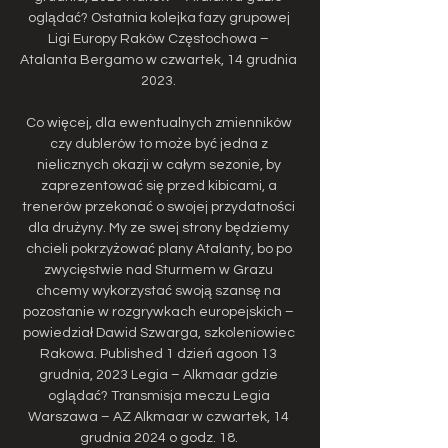
oglądać? Ostatnia kolejka fazy grupowej 
Ligi Europy Raków Częstochowa – 
Atalanta Bergamo w czwartek, 14 grudnia 
2023. 

Co więcej, dla ewentualnych zmienników 
czy dublerów to może być jedna z 
nielicznych okazji w całym sezonie, by 
zaprezentować się przed kibicami, a 
trenerów przekonać o swojej przydatności 
dla drużyny. My ze swej strony będziemy 
chcieli pokrzyżować plany Atalanty, bo po 
zwycięstwie nad Sturmem w Grazu 
chcemy wykorzystać swoją szansę na 
pozostanie w rozgrywkach europejskich – 
powiedział Dawid Szwarga, szkoleniowiec 
Rakowa. Published 1 dzień agoon 13 
grudnia, 2023 Legia – Alkmaar gdzie 
oglądać? Transmisja meczu Legia 
Warszawa – AZ Alkmaar w czwartek, 14 
grudnia 2024 o godz. 18. 
