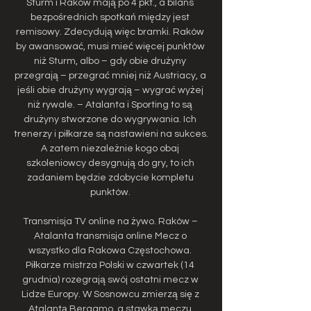
Sturm i Raków mają po 4 pkt., a bilans 
bezpośrednich spotkań między jest 
remisowy. Zdecydują więc bramki. Raków 
by awansować, musi mieć więcej punktów 
niż Sturm, albo – gdy obie drużyny 
przegrają – przegrać mniej niż Austriacy, a 
jeśli obie drużyny wygrają – wygrać wyżej 
niż rywale. – Atalanta i Sporting to są 
drużyny stworzone do wygrywania. Ich 
trenerzy i piłkarze są nastawieni na sukces. 
A zatem niezależnie kogo obaj 
szkoleniowcy desygnują do gry, to ich 
zadaniem będzie zdobycie kompletu 
punktów. 

Transmisja TV online na żywo. Raków – 
Atalanta transmisja online Mecz o 
wszystko dla Rakowa Częstochowa. 
Piłkarze mistrza Polski w czwartek (14 
grudnia) rozegrają swój ostatni mecz w 
Lidze Europy. W Sosnowcu zmierzą się z 
Atalantą Bergamo, a stawką meczu 