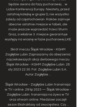
będzie awans do fazy pucharowej… w 
Lidze Konferencji Europy. Niestety, przed 
ostatnią kolejką w grupie D, nie wszystko 
zależy od częstochowian. Raków zajmuje 
obecnie ostatnie miejsce w tabeli, ale 
może jeszcze wyprzedzić trzeci Sturm 
Graz, a właśnie 3. miejsce gwarantuje 
występy na wiosnę w fazie pucharowej LKE. 

Skrót meczu Śląsk Wrocław - KGHM 
Zagłębie Lubin Zapraszamy do obejrzenia 
najciekawszych akcji derbowego meczu 
Śląsk Wrocław - KGHM Zagłębie Lubin. 28 
sty 2023 22:30. Fot. Zagłębie Lubin S.A.. 
Autor Zagłębie ...

Śląsk Wrocław - Zagłębie Lubin transmisja 
w TV i online. 29 lip 2023 — Śląsk Wrocław - 
Zagłębie Lubin: transmisja na żywo w TV 
oraz stream online. Miedziowi zaczęli 
sezon Ekstraklasy od zwycięstwa. Czy ...
