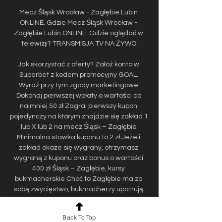
Mecz Śląsk Wrocław - Zagłębie Lubin 
ONLINE. Gdzie Mecz Śląsk Wrocław - 
Zagłębie Lubin ONLINE. Gdzie oglądać w 
telewizji? TRANSMISJA TV NA ŻYWO.

Jak skorzystać z oferty? Załóż konto w 
Superbet z kodem promocyjny GOAL. 
Wyraź przy tym zgody marketingowe 
Dokonaj pierwszej wpłaty o wartości co 
najmniej 50 zł Zagraj pierwszy kupon 
pojedynczy na którym znajdzie się zakład 1 
lub X lub 2 na mecz Śląsk – Zagłębie 
Minimalna stawka kuponu to 2 zł Jeżeli 
zakład okaże się wygrany, otrzymasz 
wygraną z kuponu oraz bonus o wartości 
400 zł Śląsk – Zagłębie, kursy 
bukmacherskie Choć to Zagłębie ma za 
sobą zwycięstwo, bukmacherzy upatrują 
faworytów w gospodarzach. 18+ | Graj 
odpowiedzialnie! | Obowiązuje regulamin 
Back To Top
Gdzie obejrzeć mecz Śląsk – Zagłębie? 