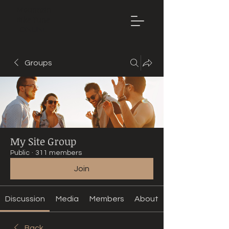
Mountain
Bike Tune
ONLINE
Groups
My Site Group
Public
·
311 members
Join
Discussion
Media
Members
About
Back