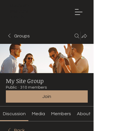
Mountain
Bike Tune
ONLINE
Groups
My Site Group
Public
·
310 members
Join
Discussion
Media
Members
About
Back