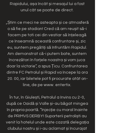
Rapidului, așa încât și mesajul lui a fost 
unul cât se poate de direct. 

„Știm ce meci ne asteapta și ce atmosferă 
o să fie pe stadion! Cred că am reușit să-i 
facem pe toti cei din vestiar să înțeleagă 
ce înseamnă această confruntare și, zic 
eu, suntem pregătiți să înfruntăm Rapidul. 
Am demonstrat că-i putem bate, suntem 
încrezători în forțele noastra și vom juca 
doar la victorie”, a spus Țicu. Confruntarea 
dintre FC Petrolul și Rapid va începe la ora 
20. 00, iar biletele pot fi procurate atât on-
line, de pe www. entertix. 

În tur, în Giulești, Petrolul a învins cu 2-0, 
după ce Oaidă și Valle și-au băgat mingea 
în propria poartă. ”Injecție cu moral înainte 
de PRIMVS DERBY! Suporterii petroliști au 
venit la hotelul unde este cazată delegația 
clubului nostru și i-au aclamat și încurajat 