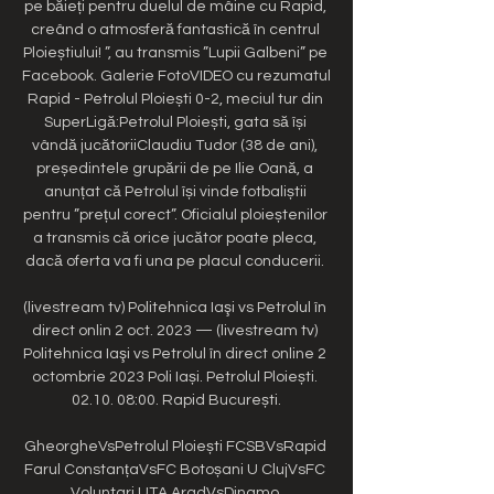
pe băieți pentru duelul de mâine cu Rapid, 
creând o atmosferă fantastică în centrul 
Ploieștiului! ”, au transmis ”Lupii Galbeni” pe 
Facebook. Galerie FotoVIDEO cu rezumatul 
Rapid - Petrolul Ploiești 0-2, meciul tur din 
SuperLigă:Petrolul Ploiești, gata să își 
vândă jucătoriiClaudiu Tudor (38 de ani), 
președintele grupării de pe Ilie Oană, a 
anunțat că Petrolul își vinde fotbaliștii 
pentru ”prețul corect”. Oficialul ploieștenilor 
a transmis că orice jucător poate pleca, 
dacă oferta va fi una pe placul conducerii. 

(livestream tv) Politehnica Iaşi vs Petrolul în 
direct onlin 2 oct. 2023 — (livestream tv) 
Politehnica Iaşi vs Petrolul în direct online 2 
octombrie 2023 Poli Iași. Petrolul Ploiești. 
02.10. 08:00. Rapid București.

GheorgheVsPetrolul Ploiești FCSBVsRapid 
Farul ConstanțaVsFC Botoșani U ClujVsFC 
Voluntari UTA AradVsDinamo 