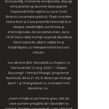
Exclusivităţi, momente emoţionate, discuţii 
între prieteni şi secrete descoperite 
împreună! Este reţeta cu care Cristi 
Brancu cucerește publicul. Flash monden 
Diana Bart și Cove prezintă informații la zi 
despre celebrităţile autohtone şi 
internaţionale, de luni până vineri, de la 
19:30 Darul cărții Invitaţi-surpriză dezvăluie 
darul adus de cărţi în vieţile lor şi 
împărtăşesc cu telespectatorii bucuria 
cititului. 

Vor să intre 600. Niciodată cu Rapid n-a 
fost scandal 12 aug. 2023 — Rapid 
Bucureşti - Petrolul Ploieşti, programat 
duminică, de la 21:30, în direct pe Orange 
Sport 1 şi Orangesport.ro, a început mai 
devreme, cu ...

„Avem în față un joc foarte greu, dar pe 
care suntem pregătiți să-l abordăm la 
victorie. Suntem concentrați, i-am văzut pe 