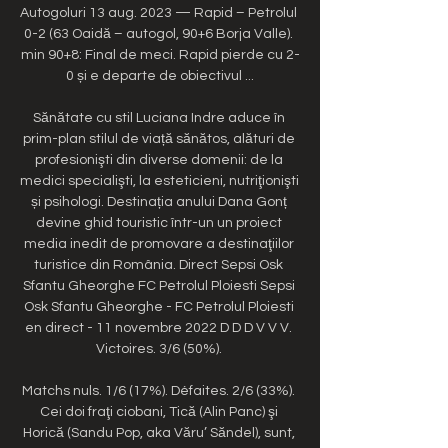
Autogoluri 13 aug. 2023 — Rapid – Petrolul 
0-2 (63 Oaidă – autogol, 90+6 Borja Valle). 
min 90+8: Final de meci. Rapid pierde cu 2-
0 și e departe de obiectivul ...

Sănătate cu stil Luciana Indre aduce în 
prim-plan stilul de viață sănătos, alături de 
profesionişti din diverse domenii: de la 
medici specialişti, la esteticieni, nutriţionişti 
și psihologi. Destinația anului Dana Gonț 
devine ghid touristic într-un un proiect 
media inedit de promovare a destinaţiilor 
turistice din România. Direct Sepsi Osk 
Sfantu Gheorghe FC Petrolul Ploiesti Sepsi 
Osk Sfantu Gheorghe - FC Petrolul Ploiesti 
en direct - 11 novembre 2022 D D D V V V. 
Victoires. 3/6 (50%). 

Matchs nuls. 1/6 (17%). Défaites. 2/6 (33%). 
Cei doi fraţi ciobani, Tică (Alin Panc) şi 
Horică (Sandu Pop, aka Văru’ Săndel), sunt, 