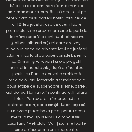
băieți cu o determinare foarte mare la 
antrenamente și pregătiți să dea totul pe 
teren. Știm că suporterii noștri vor fi cel de-
al 12-lea jucător, așa că avem toate 
premisele să ne prezentăm bine la partida 
de mâine seară”, a continuat tehnicianul 
„galben-albaștrilor”, cel care are vești 
bune și în ceea ce privește lotul de jucători. 
„Suntem cu lotul aproape complet, pentru 
că Omrani și-a revenit și s-a pregătit 
normal în aceste zile, după ce înaintea 
jocului cu Farul a acuzat o problemă 
medicală, iar Diomande a terminat cele 
două etape de suspendare și este, astfel, 
apt de joc. Rămâne, în continuare, în afara 
lotului Petrovic, el a încercat să se 
antreneze iari, dar a simțit dureri, așa că 
nu ne vom putea baza pe el pentru acest 
meci”, a mai spus Pîrvu. La rândul său, 
„căpitanul” Petrolului, Vali Țicu, știe foarte 
bine ce înseamnă un meci contra 