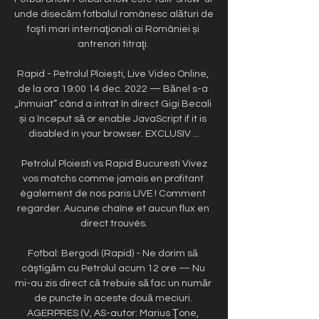
unde disecăm fotbalul românesc alături de 
foşti mari internaţionali ai României și 
antrenori titraţi. 

Rapid - Petrolul Ploiești, Live Video Online, 
de la ora 19:00 14 dec. 2022 — Bănel s-a 
„înmuiat” când a intrat în direct Gigi Becali 
și a început să or enable JavaScript if it is 
disabled in your browser. EXCLUSIV ...

️ Petrolul Ploiesti vs Rapid Bucuresti Vivez 
vos matchs comme jamais en profitant 
également de nos paris LIVE ! Comment 
regarder. Aucune chaîne et aucun flux en 
direct trouvés.

Fotbal: Bergodi (Rapid) - Ne dorim să 
câştigăm cu Petrolul acum 12 ore — Nu 
mi-au zis direct că trebuie să fac un număr 
de puncte în aceste două meciuri. 
AGERPRES (V, AS-autor: Marius Ţone, 