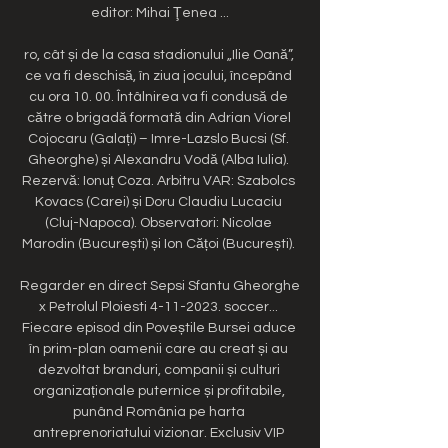
editor: Mihai Ţenea ...

ro, cât și de la casa stadionului „Ilie Oană”, 
ce va fi deschisă, în ziua jocului, începând 
cu ora 10. 00. Întâlnirea va fi condusă de 
către o brigadă formată din Adrian Viorel 
Cojocaru (Galați) – Imre-Lazslo Bucsi (Sf. 
Gheorghe) și Alexandru Vodă (Alba Iulia). 
Rezervă: Ionuț Coza. Arbitru VAR: Szabolcs 
Kovacs (Carei) și Doru Claudiu Lucaciu 
(Cluj-Napoca). Observatori: Nicolae 
Marodin (București) și Ion Cățoi (București). 

Regarder en direct Sepsi Sfantu Gheorghe 
x Petrolul Ploiesti 4-11-2023. soccer... 
Fiecare episod din Poveștile Bursei aduce 
în prim-plan oamenii care au creat și au 
dezvoltat branduri, companii și culturi 
organizaționale puternice și profitabile, 
punând România pe harta 
antreprenoriatului vizionar. Exclusiv VIP 