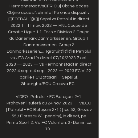
HermannstadtVsCFR Cluj Obține acces 
Obține acces Nelimitat Pe orice dispozitiv. 
[[[FOTBAL=]((((]] Sepsi vs Petrolul în direct 
2022 11 11 nov. 2022 — HNL Coupe de 
Croatie Ligue 1 1. Divisie Division 2 Coupe 
du Danemark Danmarksserien, Group 1 
Danmarksserien, Group 2 
Danmarksserien,... [[gratuit@@@]] Petrolul 
vs UTA Arad în direct 07/10/2023 7 oct. 
2023 — 2023 — vs Hermannstadt în direct 
2022 4 septe 4 sept. 2023 — 2023 FC V: 22 
aprilie FC Botoșani – Sepsi Sf. 
Gheorghe/FCU Craiova FC... 

VIDEO | Petrolul - FC Botoşani 2-1. 
Prahovenii suferă cu 24 nov. 2023 — VIDEO 
| Petrolul - FC Botoşani 2-1 (Ţicu 52, Grozav 
55 / Florescu 81-penalty), în direct, pe 
Prima Sport 2. Vs. FC Voluntari. 2 · Duminică 
10 ...
