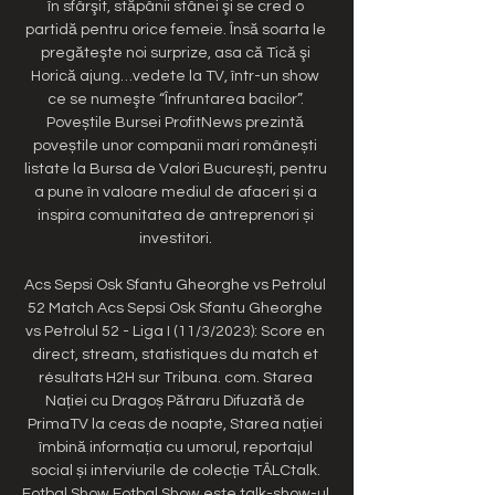
în sfârşit, stăpânii stânei şi se cred o 
partidă pentru orice femeie. Însă soarta le 
pregăteşte noi surprize, asa că Tică şi 
Horică ajung…vedete la TV, într-un show 
ce se numeşte “Înfruntarea bacilor”. 
Poveștile Bursei ProfitNews prezintă 
poveștile unor companii mari românești 
listate la Bursa de Valori București, pentru 
a pune în valoare mediul de afaceri și a 
inspira comunitatea de antreprenori și 
investitori. 

Acs Sepsi Osk Sfantu Gheorghe vs Petrolul 
52 Match Acs Sepsi Osk Sfantu Gheorghe 
vs Petrolul 52 - Liga I (11/3/2023): Score en 
direct, stream, statistiques du match et 
résultats H2H sur Tribuna. com. Starea 
Nației cu Dragoș Pătraru Difuzată de 
PrimaTV la ceas de noapte, Starea nației 
îmbină informația cu umorul, reportajul 
social și interviurile de colecție TÂLCtalk. 
Fotbal Show Fotbal Show este talk-show-ul 