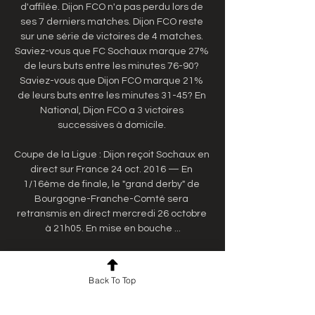
d'affilée. Dijon FCO n'a pas perdu lors de 
ses 7 derniers matches. Dijon FCO reste 
sur une série de victoires de 4 matches. 
Saviez-vous que FC Sochaux marque 27% 
de leurs buts entre les minutes 76-90? 
Saviez-vous que Dijon FCO marque 21% 
de leurs buts entre les minutes 31-45? En 
National, Dijon FCO a 3 victoires 
successives à domicile. 

Coupe de la Ligue : Dijon reçoit Sochaux en 
direct sur France 24 oct. 2016 — En 
1/16ème de finale, le "grand derby" de 
Bourgogne-Franche-Comté sera 
retransmis en direct mercredi 26 octobre 
à 21h05. En mise en bouche ...

FC Sochaux-Montbéliard - FC Sochaux 
Montbéliard: tous les matchs de la saison 
Back To Top
en streaming et en directCréation de 
compte L'Est Républicain, en tant que 