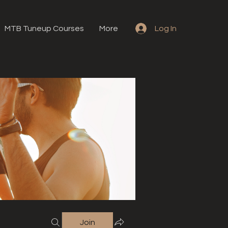
MTB Tuneup Courses
More
Log In
Join