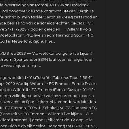
e overtreding van Ramaj. 4u1:29Van Hooijdonk: 
n Hooijdonk over de rode kaart van Steven Berghuis. 
felachtig bij mijn tackle"Berghuis kreeg zelfs rood en 
de beslissing van de scheidsrechter. (SPORT-TV! ) 
ve 24/11/2023 7 dagen geleden — Willem II Volg 
Voetbalkrant. KKD live stream Helmond Sport – FC 
rt in NederlandKijk nu hier... 

KKD 3 feb 2023 — Via welk kanaal ga je live kijken? 
s stream. Sportzender ESPN laat over het algemeen 
 wedstrijden in zijn ...

edige wedstrijd - YouTube YouTube YouTube 1:58:44 
r 2020 Wedtip Willem II - FC Emmen (Eerste Divisie 
s de Willem II - FC Emmen (Eerste Divisie - 01-12-
t een volledige analyse van onze Voetbal experts. 
 overzicht op Sport-kijken. nl Komende wedstrijden 
II - FC Emmen, ESPN 1 (Schakel), vr; FC Eindhoven FC 
akel), vr; FC Emmen... Willem II live kijken – Alle 
llem II stream jij gemakkelijk met de TV app · Alle 
n Divisie op elk device · Toegang tot ESPN, ESPN 2, 