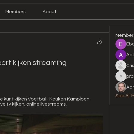
Members
About
Member
Eba
Aqi
ort kijken streaming 
Cri
pra
prashan
Adr
See All 
ve kunt kijken Voetbal - Keuken Kampioen 
Live tv kijken, online livestreams.