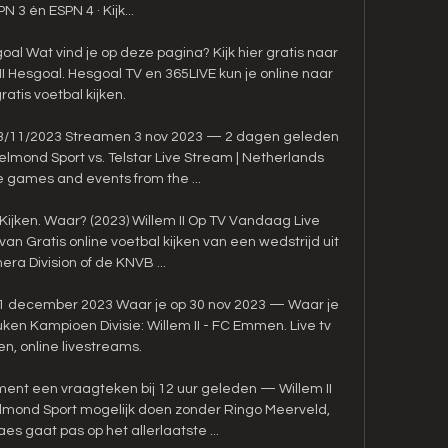
N 3 én ESPN 4 · Kijk... 

al Wat vind je op deze pagina? Kijk hier gratis naar 
II Hesgoal. Hesgoal TV en 365LIVE kun je online naar 
ratis voetbal kijken.

e 03/11/2023 Streamen 3 nov 2023 — 2 dagen geleden 
lmond Sport vs. Telstar Live Stream | Netherlands 
e games and events from the ...

ijken. Waar? (2023) Willem II Op TV Vandaag Live 
v van Gratis online voetbal kijken van een wedstrijd uit 
era Division of de KNVB ...

 1 december 2023 Waar je op 30 nov 2023 — Waar je 
euken Kampioen Divisie: Willem II - FC Emmen. Live tv 
ken, online livestreams.

ment een vraagteken bij 12 uur geleden — Willem II 
mond Sport mogelijk doen zonder Ringo Meerveld, 
es gaat pas op het allerlaatste ...
