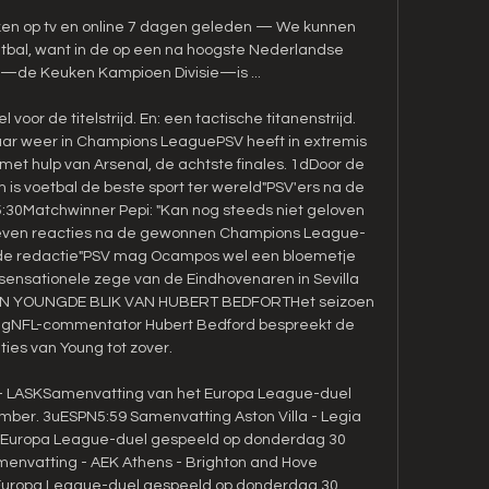
ijken op tv en online 7 dagen geleden — We kunnen 
etbal, want in de op een na hoogste Nederlandse 
—de Keuken Kampioen Divisie—is ...

oor de titelstrijd. En: een tactische titanenstrijd. 
aar weer in Champions LeaguePSV heeft in extremis 
met hulp van Arsenal, de achtste finales. 1dDoor de 
is voetbal de beste sport ter wereld"PSV'ers na de 
u5:30Matchwinner Pepi: "Kan nog steeds niet geloven 
geven reacties na de gewonnen Champions League-
r de redactie"PSV mag Ocampos wel een bloemetje 
sensationele zege van de Eindhovenaren in Sevilla 
AN YOUNGDE BLIK VAN HUBERT BEDFORTHet seizoen 
ngNFL-commentator Hubert Bedford bespreekt de 
ties van Young tot zover. 

 - LASKSamenvatting van het Europa League-duel 
er. 3uESPN5:59 Samenvatting Aston Villa - Legia 
Europa League-duel gespeeld op donderdag 30 
nvatting - AEK Athens - Brighton and Hove 
Europa League-duel gespeeld op donderdag 30 