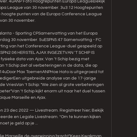
ver. 4uANP Foto Hoogtepunten Europa LeagueBekijk 
ropa League van 30 november. 3u3:12 Hoogtepunten 
e hoogte punten van de Europa Conference League 
van 30 november. 

lanta - Sporting CPSamenvatting van het Europa 
rdag 30 november. 5uESPN5:47 Samenvatting - FC 
ng van het Conference League-duel gespeeld op 
SPN2:06 HERSTEL AJAX INGEZETVAN 'T SCHIP IS 
fysieke data van Ajax: Van 't Schip bezig met 
t Schip ziet al verbeteringen in de data, die op 
. 14uDoor Max ToemenANPHoe Hato is uitgegroeid tot 
digerEen uitgebreide analyse van de 17-jarige 
de VriesVan 't Schip: "We zien al grote verbeteringen 
eter"Van 't Schip kijkt enorm uit naar het duel tussen 
ique Marseille en Ajax. 

en 23 dec 2022 — Livestream. Registreer hier; Bekijk 
fieerde en Legale Livestream. *Om te kunnen kijken 
moet je geld op je ...

ie Marseille de overwinning bracht"Kees Kwakman 