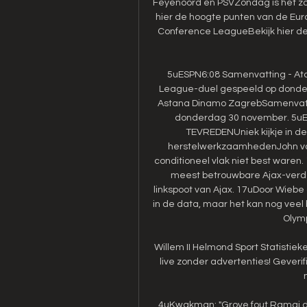
Feyenoord en PSVZondag is het zo
hier de hoogte punten van de Eu
Conference LeagueBekijk hier d
5uESPN6:08 Samenvatting - Ata
League-duel gespeeld op donde
Astana Dinamo ZagrebSamenvatti
donderdag 30 november. 5uE
TEVREDENUniek kijkje in de 
herstelwerkzaamhedenJohn van '
conditioneel vlak niet best waren
meest betrouwbare Ajax-verde
linkspoot van Ajax. 17uDoor Wiebe 
in de data, maar het kan nog veel b
Olymp
Willem II Helmond Sport Statistiek
live zonder advertenties! Geveri
4uKwakman: "Grove fout Ramaj d