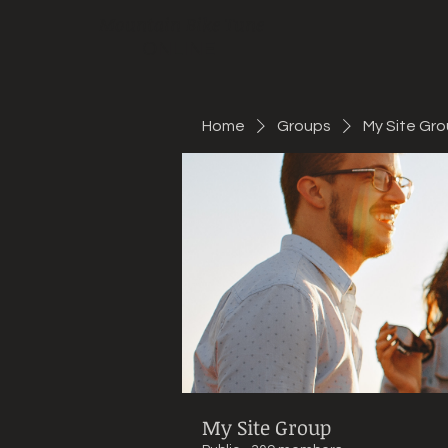
Mountain Bike Tune
ONLINE
Home
Groups
My Site Gr
My Site Group