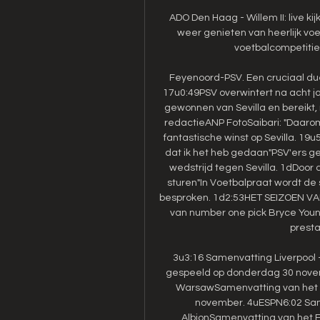
ADO Den Haag - Willem II: live k
weer genieten van heerlijk vo
voetbalcompetitie
Feyenoord-PSV. Een cruciaal duel v
17u0:49PSV overwintert na acht j
gewonnen van Sevilla en bereikt, 
redactieANP FotoSaibari: "Daarom 
fantastische winst op Sevilla. 19
dat ik het heb gedaan"PSV'ers 
wedstrijd tegen Sevilla. 1dDoo
sturen"In Voetbalpraat wordt de 
besproken. 1d2:53HET SEIZOEN V
van number one pick Bryce You
presta
3u3:16 Samenvatting Liverpool
gespeeld op donderdag 30 novemb
WarsawSamenvatting van het 
november. 4uESPN6:02 Same
AlbionSamenvatting van het 