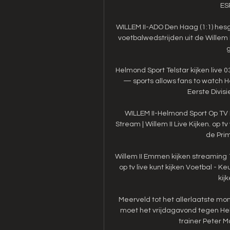
ESP
WILLEM II-ADO Den Haag (1:1) hesgo
voetbalwedstrijden uit de Willem 
g
Helmond Sport Telstar kijken liv
— sports allows fans to watch He
Eerste Divisi
WILLEM II-Helmond Sport Op TV K
Stream | Willem II Live Kijken. op t
de Prim
Willem II Emmen kijken streaming
op tv live kunt kijken Voetbal - K
kij
Meerveld tot het allerlaatste mo
moet het vrijdagavond tegen Hel
trainer Peter Ma