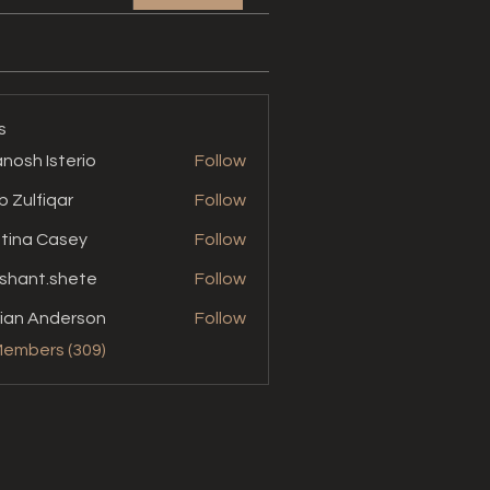
s
nosh Isterio
Follow
b Zulfiqar
Follow
stina Casey
Follow
shant.shete
Follow
t.shete
ian Anderson
Follow
Members (309)