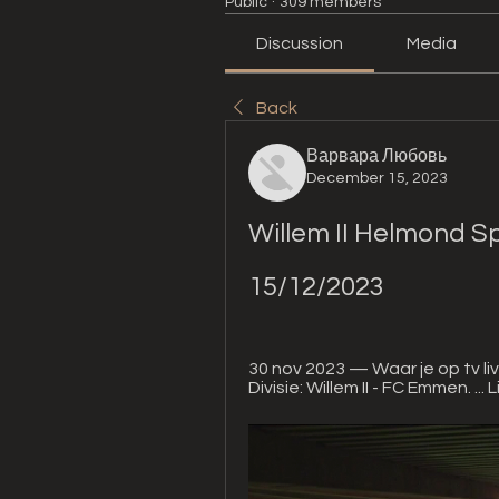
Public
·
309 members
Discussion
Media
Back
Варвара Любовь
December 15, 2023
Willem II Helmond Sp
15/12/2023
30 nov 2023 — Waar je op tv li
Divisie: Willem II - FC Emmen. ... 