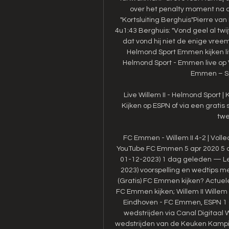
over het penalty moment na d
"Kortsluiting Berghuis"Pierre va
4u1:43 Berghuis: "Vond geel al twij
dat vond hij niet de enige vreem
Helmond Sport Emmen kijken li
Helmond Sport - Emmen live op 
Emmen – Spo
Live Willem II - Helmond Sport | 
Kijken op ESPN of via een grati
twee
FC Emmen - Willem II 4-2 | Voll
YouTube FC Emmen 5 apr 2020 5 ap
01-12-2023) 1 dag geleden — Lee
2023) voorspelling en wedtips me
(Gratis) FC Emmen kijken? Actuele
FC Emmen kijken; Willem II Willem 
Eindhoven - FC Emmen, ESPN 1 (Sch
wedstrijden via Canal Digitaal Wi
wedstrijden van de Keuken Kampioe