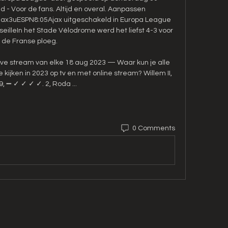
- Voor de fans. Altijd en overal. Aanpassen 
jax3uESPN8:05Ajax uitgeschakeld in Europa League 
illeIn het Stade Vélodrome werd het liefst 4-3 voor 
de Franse ploeg. 

live stream van elke 18 aug 2023 — Waar kun je alle 
kijken in 2023 op tv en met online stream? Willem II, 
9, ➖ ✓ ✓ ✓ ✓. 2, Roda ...
0 Comments