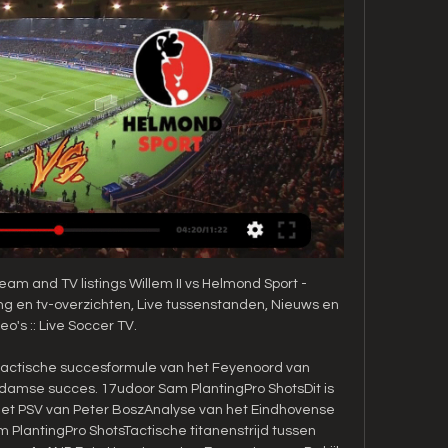
eam and TV listings Willem II vs Helmond Sport - 
g en tv-overzichten, Live tussenstanden, Nieuws en 
eo's :: Live Soccer TV.

 tactische succesformule van het Feyenoord van 
damse succes. 17udoor Sam PlantingPro ShotsDit is 
et PSV van Peter BoszAnalyse van het Eindhovense 
 PlantingPro ShotsTactische titanenstrijd tussen 