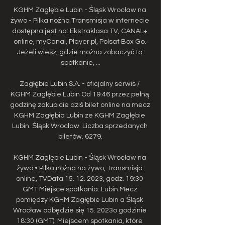
KGHM Zagłębie Lubin - Śląsk Wrocław na 
żywo - Piłka nożna Transmisja w internecie 
dostępna jest na: Ekstraklasa TV, CANAL+ 
online, myCanal, Player.pl, Polsat Box Go. 
Jeżeli wiesz, gdzie można zobaczyć to 
spotkanie, ...

Zagłębie Lubin S.A. - oficjalny serwis / 
KGHM Zagłębie Lubin Od 19:46 przez pełną 
godzinę zakupicie dziś bilet online na mecz 
KGHM Zagłębia Lubin ze KGHM Zagłębie 
Lubin. Śląsk Wrocław. Liczba sprzedanych 
biletów. 6279.

KGHM Zagłębie Lubin - Śląsk Wrocław na 
żywo • Piłka nożna na żywo, Transmisja 
online, TVData:15. 12. 2023, godz. 19:30 
GMT Miejsce spotkania: Lubin Mecz 
pomiędzy KGHM Zagłębie Lubin a Śląsk 
Wrocław odbędzie się 15. 2023o godzinie 
18:30 (GMT). Miejscem spotkania, które 