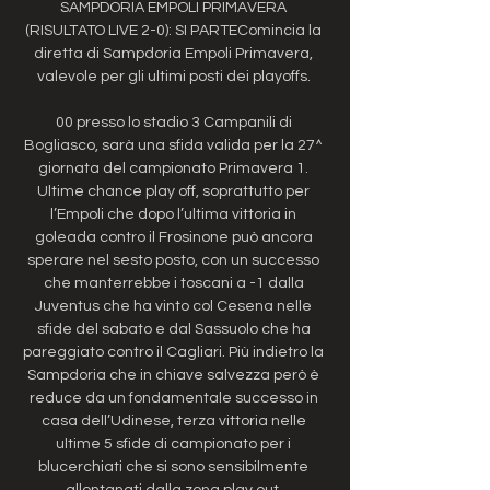
SAMPDORIA EMPOLI PRIMAVERA 
(RISULTATO LIVE 2-0): SI PARTEComincia la 
diretta di Sampdoria Empoli Primavera, 
valevole per gli ultimi posti dei playoffs. 

00 presso lo stadio 3 Campanili di 
Bogliasco, sarà una sfida valida per la 27^ 
giornata del campionato Primavera 1. 
Ultime chance play off, soprattutto per 
l’Empoli che dopo l’ultima vittoria in 
goleada contro il Frosinone può ancora 
sperare nel sesto posto, con un successo 
che manterrebbe i toscani a -1 dalla 
Juventus che ha vinto col Cesena nelle 
sfide del sabato e dal Sassuolo che ha 
pareggiato contro il Cagliari. Più indietro la 
Sampdoria che in chiave salvezza però è 
reduce da un fondamentale successo in 
casa dell’Udinese, terza vittoria nelle 
ultime 5 sfide di campionato per i 
blucerchiati che si sono sensibilmente 
allontanati dalla zona play out. 
