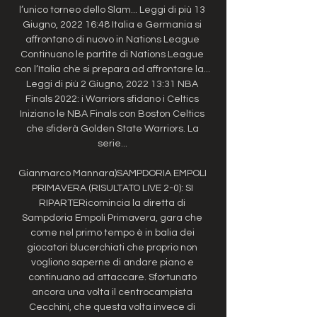
l’unico torneo dello Slam... Leggi di più 13 
Giugno, 2022 16:48 Italia e Germania si 
affrontano di nuovo in Nations League 
Continuano le partite di Nations League 
con l’Italia che si prepara ad affrontare la... 
Leggi di più 2 Giugno, 2022 13:31 NBA 
Finals 2022: i Warriors sfidano i Celtics 
Iniziano le NBA Finals con Boston Celtics 
che sfiderà Golden State Warriors. La 
serie... 

Gianmarco Mannara)SAMPDORIA EMPOLI 
PRIMAVERA (RISULTATO LIVE 2-0): SI 
RIPARTERicomincia la diretta di 
Sampdoria Empoli Primavera, gara che 
come nel primo tempo è in balia dei 
giocatori blucerchiati che proprio non 
vogliono saperne di andare piano e 
continuano ad attaccare. Sfortunato 
ancora una volta il centrocampista 
Cecchini, che questa volta invece di 