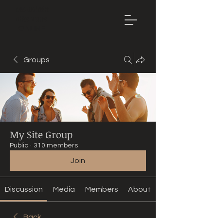
Mountain
Bike Tune
ONLINE
Groups
My Site Group
Public
·
310 members
Join
Discussion
Media
Members
About
Back