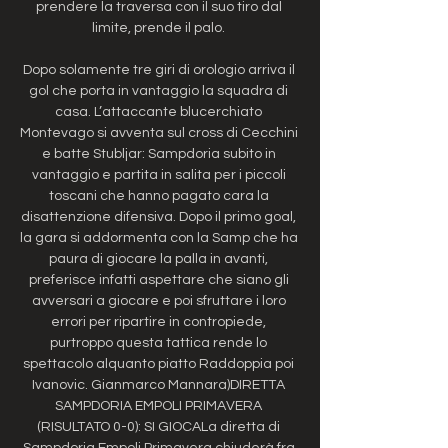
prendere la traversa con il suo tiro dal 
limite, prende il palo. 

Dopo solamente tre giri di orologio arriva il 
gol che porta in vantaggio la squadra di 
casa. L’attaccante blucerchiato 
Montevago si avventa sul cross di Cecchini 
e batte Stubljar: Sampdoria subito in 
vantaggio e partita in salita per i piccoli 
toscani che hanno pagato cara la 
disattenzione difensiva. Dopo il primo goal, 
la gara si addormenta con la Samp che ha 
paura di giocare la palla in avanti, 
preferisce infatti aspettare che siano gli 
avversari a giocare e poi sfruttare i loro 
errori per ripartire in contropiede, 
purtroppo questa tattica rende lo 
spettacolo alquanto piatto Raddoppia poi 
Ivanovic. Gianmarco Mannara)DIRETTA 
SAMPDORIA EMPOLI PRIMAVERA 
(RISULTATO 0-0): SI GIOCALa diretta di 
Sampdoria Empoli Primavera chiuderà fra 