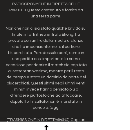
RADIOCRONACHE IN DIRETTA DELLE 
PARTITE! Questo contenuto è fornito da 
una terza parte. 

Non che non ci sia stato qualche brivido sul 
finale, infatti il neo entrato Ekong, ha 
provato con un tro dalla media distanza 
che ha impensierito molto il portiere 
blucerchiato. Paradossala però, come in 
una partita cosi importante la prima 
occasione per riaprire il match sia capitata 
al settantanovesimo, mentre per il resto 
del tempo è stato un dominio da parte dei 
blucerchiati. Questi ultimi negli ultimi venti 
minuti invece hanno pensato più a 
difendere piuttosto che ad attaccare, 
dopotutto il risultato non è mai stato in 
pericolo. (agg. 

[TRASMISSIONE IN DIRETTA@@@] Cagliari 
Primavera 2 dic 2023 — [TRASMISSIONE IN 