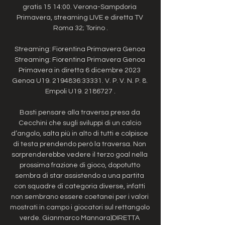
gratis 15 14:00. Verona-Sampdoria 
Primavera, streaming LIVE e diretta TV 
Roma 32; Torino .

Streaming: Fiorentina Primavera Genoa 
Streaming: Fiorentina Primavera Genoa 
Primavera in diretta 6 dicembre 2023 
Genoa U19. 2194836:33331. V. P. V. N. P. 8. 
Empoli U19. 2186727 .

Basti pensare alla traversa presa da 
Cecchini che sugli sviluppi di un calcio 
d’angolo, salta più in alto di tutti e colpisce 
di testa prendendo però la traversa. Non 
sorprenderebbe vedere il terzo goal nella 
prossima frazione di gioco, dopotutto 
sembra di star assistendo a una partita 
con squadre di categoria diverse, infatti 
non sembrano essere coetanei per i valori 
mostrati in campo i giocatori sul rettangolo 
verde. Gianmarco Mannara)DIRETTA 