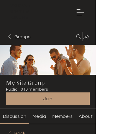
Mountain
Bike Tune
ONLINE
Groups
My Site Group
Public
·
310 members
Join
Discussion
Media
Members
About
Back