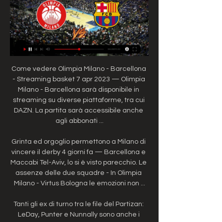
Come vedere Olimpia Milano - Barcellona - Streaming basket 7 apr 2023 — Olimpia Milano - Barcellona sarà disponibile in streaming su diverse piattaforme, tra cui DAZN. La partita sarà accessibile anche agli abbonati ...

Grinta ed orgoglio permettono a Milano di vincere il derby 4 giorni fa — Barcellona e Maccabi Tel-Aviv, lo si è visto parecchio. Le assenze delle due squadre - In Olimpia Milano - Virtus Bologna le emozioni non ...

Tanti gli ex di turno tra le file del Partizan: LeDay, Punter e Nunnally sono anche i giocatori da tenere maggiormente d'occhio in difesa. Cosa aspettarsi da Barcellona-Olimpia Milano L'Olimpia Milano è in crisi nera, in campionato come in Eurolega. Quella con il Partizan è stata la terza sconfitta di fila nella competizione, con il 33-7 di parziale (da 49-62 a 82-69) a fare la differenza per la squadra di Belgrado. Gli uomini di Messina sono nei bassifondi della classifica con il poco invidiabile record di 4-9 e la prossima sfida non è di certo la più facile. Il Barcellona, infatti, è secondo in classifica con 10 vittorie e 3 sconfitte, davanti alla Virtus Bologna e dietro solo al Real Madrid. 

quote Barcellona Olimpia Milano: pronostico vincente sui blaugranaI lombardi sono in crisi nera di risultati in Eurolega e occupano la terz’ultima posizione, con la competizione ormai compromessa. Ben diversa la classifica blaugrana, in grado di giocarsi il titolo con i rivali del Real Madrid. Quote Barcellona Olimpia Milano del: 14/12/2023 Palla a due: venerdì 15 dicembre, ore 20. 30 Sede: Palau Blaugrana, Barcellona La presentazione L’Olimpia Milano è chiamata all’impresa per avere la meglio sul Barcellona nella gara valida per la 14esima giornata di Eurolega. I blaugrana arrivano alla sfida in un’ottima condizione dopo l’ultimo successo europeo contro il Fenerbahçe (89 a 81), con la vittoria che ha permesso agli spagnoli di mantenere il testa a testa con il Real Madrid e sperare nel sorpasso in caso di ulteriore trionfo. Ben diversa è la situazione dell’Olimpia Milano, reduce dal pesante ko contro il Partizan (82 a 69). 

Olimpia Milano-CSKA Mosca streaming gratis LIVE e 30 mag 2021 — I meneghini hanno giocato una grande semifinale contro il Barcellona perdendo 84-82 per un canestro di Higgins a pochi secondi dalla fine .

Virtus Bologna Baskonia di Eurolega 81-91: gli highlightsSolida e spettacolare: la Virtus si prende lo scalpo del Baskonia, passando alla Buesa Arena 91-81 grazie ai 27 punti di uno scatenato Belinelli. La squadra di Banchi consolida il terzo posto in classifica. Venerdì tocca all'Olimpia Milano contro il Barcellona: palla a due alle ore 20. 30, diretta su Sky Sport Uno e in streaming su NOW Continua a sognare la Virtus, che risponde presente dopo la sconfitta del Forum in campionato contro Milano, andando a vincere in casa del Baskonia nel 14° turno di Eurolega (Sky Sport)Su altre fontiAi microfoni del parterre della Fernando Buesa Arena DAZN raccoglie il commento a caldo post partita del coach della Virtus Bologna Luca Banchi: "Abbiamo giocato un secondo tempo molto solido per conseguire una vittoria importante, legata non solo alla battaglia a rimbalzo ma a come abbiamo eseguito durante la partita. 

Olimpia Milano Barcellona in Eurolega: dove vederla in tv 7 apr 2023 — Palla a due alle 20.30: diretta Sky Sport Arena e in streaming su NOW. Torna su Sky e in streaming su NOW l'Eurolega, la principale ...

Guardando però ai precedenti tra le due squadre, le statistiche non mettono in luce una sfida così impari. Le due compagini si sono fronteggiate in tutto 21 volte su palcoscenico europeo: in 12 occasioni ha trionfato il Barcellona mentre in 9 circostanze ha vinto l’Olimpia Milano, tra cui l’ultima gara disputata risalente all’aprile scorso e terminata con il punteggio di 84 a 76. Barcellona-Olimpia Milano, quote scommesse e pronostico È il Barcellona il favorito nella sfida contro l’Olimpia Milano secondo le quote sull’Eurolega. Il trionfo blaugrana è indicato in palinsesto a 1. 

com)Luca Banchi: "Niente di meglio delle vittorie in trasferta può aiutare a costruire un corretto spirito di squadra"Alla Fernando Buesa Arena la squadra di Banchi batte il Baskonia al termine di una partita equilibrata e decisa dall’allungo nell’ultimo quarto. (La Gazzetta dello Sport)Vitoria (Spagna), 14 dicembre 2023 – Una schiacciata di Isaia Cordinier a 2’35 dalla fine guarisce definitivamente la Virtus dal mal di trasferta. 

Barcelona vs Olimpia Milano: live scores, lineups & H2H Barcelona v Olimpia Milano (15/12) on EuroLeague. Get match preview including live scores, lineups, stats, H2H and much more.

Olimpia Milano-Virtus Bologna, streaming gratis e diretta tv 5 giorni fa — Presentazione e come seguire in tv e streaming il big match tra Milano-Bologna, valevole per l'undicesima giornata di campionato.

Anche se siamo pronti a scommettere che per la prossima stagione correranno ai ripari proprio in questo settore: vedrete che un lungo capace di giocare spalle a canestro e magari anche in allontanamento affidandosi al tiro, magari da 3 punti, andranno a cercarlo. Il Barcellona impressiona in quel settore, Nikola Mirotic & Brandon Davies, coppia di giganti, accesi da Calathes possono fare male: e mai dimenticare Pau Gasol, lui è il basket. Ma noi ci fidiamo di Messina, uno studioso, sa tutto degli avversari, come limitarli, come metterli in difficoltà, le sue parole donate alla società e ai tifosi sono non solo sincere ma guardano lontano. 

Sport: notizie, streaming, risultati live e in diretta - Sportmediaset Tutto lo Sport: news, foto, video e risultati live su calcio di Serie A, Calciomercato, Champions League, Europa League, MotoGP, Basket, F1 e Formula E.

LBA (11ª giornata), Olimpia Milano-Virtus Bologna ore 17.30 5 giorni fa — Qui Olimpia Milano · Qui Virtus Bologna · Precedenti · Dove vedere Olimpia Milano-Virtus Bologna streaming e diretta tv · Arbitri · Su Basketball- ...

Vivaticket: biglietti online, prevendita concerti, biglietti spettacoli OLIMPIA MILANO CHRISTMAS PACK. AbbonamentoMediolanum ForumASSAGO (MI), Abbonamento ; EA7 EMPORIO ARMANI MILANO - LDLC ASVEL VILLEURBANNE. il 20/12/2023Mediolanum ...

La squadra allenata da coach Messina, forte di un rinnovo contrattuale in uno dei periodi più bui della sua gestione, sembra aver già compromesso la stagione europea. I milanesi, infatti, occupano la sedicesima posizione in classifica e non mostrano segnali di miglioramento nelle ultime sfide: il traguardo playoff pare più che mai irraggiungibile. 

Olimpia Milano - Barcellona: dove vedere la partita in diretta tv 4 apr 2023 — Olimpia Milano - Barcellona, gara di Eurolega, in programma venerdì 7 aprile, alle ore 20.30, sarà trasmessa in diretta tv su Sky Sport Arena e ...

«Mi sto godendo ogni istante — confida il coach — di questa Final Four. Indipendentemente dal risultato. Per me la cosa più importante è che il club rimanga competitivo in futuro, perché non ha senso giocare i playoff un anno e poi scomparire per dieci stagioni. Cosa faremo il prossimo anno, e quello dopo, e quello successivo ancora, sarà molto importante. Se arrivi ai playoff sempre, alle final four 2-3-4 volte, beh capiterà di vincere. Nessuna fretta, non ha alcun senso». Giusto, programmare il futuro crea sicurezze, è un atteggiamento intelligente, ma il domani diventa tuo amico se già stasera a Colonia, Delaney, Datome, Rodriguez, detto il Chacho, faranno vedere all’Europa intera, al Barcellona in particolare, che con la loro forza e urlando a squarciagola «insieme» si può andare anche in finale. 

«Insieme» lo urlano all’inizio e alla fine della partita, in italiano, sia che siano felici per la vittoria, sia che siano arrabbiati per la sconfitta. Hines il campione ha conquistato 4 volte l’Eurolega, ovunque sia andato ha vinto, non a caso Ettore Messina lo ha cercato voluto e ingaggiato. Alla faccia di chi come noi avrebbe voluto vedere, «insieme» ad Hines, uno di quei pivottoni (o ala grande) da 2 metri e dieci in su, bello, agile, con mani dolci, da un milione di dollari a stagione, che certo non manca alle casse dell’Olimpia, diverso insomma da Tarczewsky, uno di quei frutti che se lo giri, lo guardi bene, ha sempre una macchia. Messina e il suo fido general manager Christos Stavropoulos ovviamente si disinteressano delle nostre convinzioni tecniche e fanno bene. 

(Pianetabasket. com)Le parole di Coach Banchi al termine della gara vinta sul campo del Baskonia: “Un gioco solido, un approccio molto promettente. Poi qualche problema a resistere contro la loro grande energia, esplosività, voglia di tornare. com)La giornata si articola come sempre in due giorni consecutivi: 14-15 dicembre. Questo giovedì in campo c'è la Virtus Bologna nella trasferta spagnola contro il Baskonia di Dusko Ivanovic, allenatore già incontrato e battuto lo scorso 20 ottobre, quando era alla guida della Stella Rossa Belgrado (Pianetabasket. 

Diretta Barcellona-Olimpia Milano: dove vederla in tv e live streaming | DAZN News ITContinua il ciclo di trasferte per la formazione di Messina: si gioca in Catalogna, in casa del Barcellona secondo in classifica. Ultime notizie, link e live streaming. Trasferta sul campo più caldo d'Europa per l'Olimpia Milano, che davanti ai quasi 20mila tifosi della Stark Arena di Belgrado sfida il Partizan di Zeljko Obradovic. Grande sfida in panchina tra l'allenatore nato a Cacak e coach Ettore Messina, dato che nessun tecnico ha vinto più di loro a questi livelli. 

EA7 Olimpia Milano in TV e streaming oggi: orari e canali TV Lo sport in diretta TV e streaming oggi - Partite, orari e canali su TVsportiva. La visione di TVsportiva é quella di essere la guida perfetta per tutti ...

In Catalogna, inoltre, i blaugrana non hanno mai perso. Si tratta dunque di una delle trasferte più insidiose, da affrontare inoltre senza il grande ex Nikola Mirotic. Dove vedere Barcellona-Olimpia Milano in tv e streaming Puoi vedere Barcellona-Olimpia Milano, così come le migliori partite di Eurolega in stre