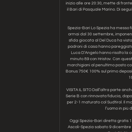
inizio alle ore 20:30, mette di front
il Bari di Pasquale Marino. Di seg
Spezia-Bari Lo Spezia ha messo fi
ormai dal 30 settembre, imponendo
sfida giocata al Del Duca ha visto 
padroni di casa hanno pareggiato al
Luca D’Angelo hanno risolto la co
minuto 89 con Hristov. Con quest
marchigiani al penultimo posto co
Bonus 750€ 100% sul primo deposito 
1
VISITA IL SITO Dall’altra parte anch
Serie B con rinnovata fiducia, dop
per 2-1 maturato col Sudtirol. Il m
l’uomo in più d
Oggi Spezia-Bari diretta gratis 
Ascoli-Spezia sabato 9 dicembre 