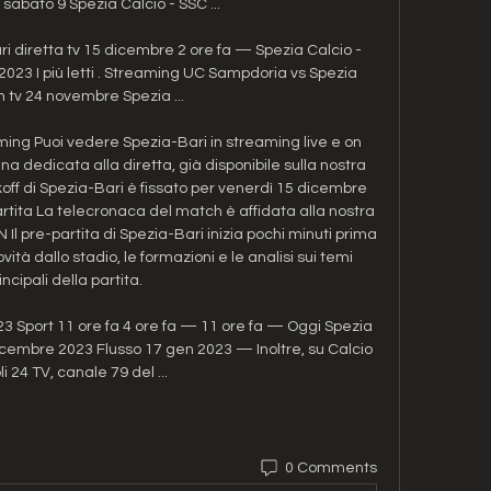
 sabato 9 Spezia Calcio - SSC ...

diretta tv 15 dicembre 2 ore fa — Spezia Calcio - 
2023 I più letti . Streaming UC Sampdoria vs Spezia 
n tv 24 novembre Spezia ...

aming Puoi vedere Spezia-Bari in streaming live e on 
a dedicata alla diretta, già disponibile sulla nostra 
ickoff di Spezia-Bari è fissato per venerdì 15 dicembre 
rtita La telecronaca del match è affidata alla nostra 
 pre-partita di Spezia-Bari inizia pochi minuti prima 
ità dallo stadio, le formazioni e le analisi sui temi 
incipali della partita. 

3 Sport 11 ore fa 4 ore fa — 11 ore fa — Oggi Spezia 
dicembre 2023 Flusso 17 gen 2023 — Inoltre, su Calcio 
i 24 TV, canale 79 del ...
0 Comments