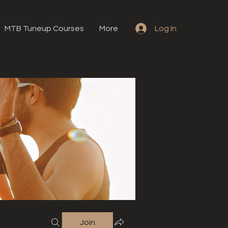
MTB Tuneup Courses
More
Log In
Join