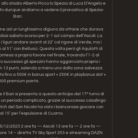
e allo stadio Alberto Picco lo Spezia di Luca D’Angelo e 
uito dunque andiamo a vedere il pronostico di Spezia-
Bari. 

ne ad un lunghissimo digiuno da vittorie che durava 
si sabato scorso per 2-1 sul campo dell’Ascoli. La 
i liguri andare avanti al 22’ col rigore di Verde, ma i 
 51’ con Bellusci. Questa volta però gli Aquilotti di 
ntesa a proprio favore nel finale, trovando l’1-2 al 
o successo gli spezzini hanno agganciato proprio i 
n 13 punti, salendo a meno uno dalla zona salvezza. 
fino a 500€ in bonus sport + 250€ in playbonus slot + 
000 premium points. 

e il Bari si presenta a questo anticipo del 17° turno di 
o un periodo complicato, grazie al successo casalingo 
atch del San Nicola ha visto i biancorossi giocare con 
al 15’ per l’espulsione di Cuomo. 

15/12/2023 2 ore fa — Ascoli 13 ore fa — 2 ore fa — 
ore 14 – diretta TV Sky Sport 253 e streaming DAZN 