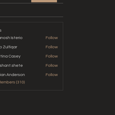
s
nosh Isterio
Follow
b Zulfiqar
Follow
stina Casey
Follow
shant.shete
Follow
t.shete
ian Anderson
Follow
Members (310)