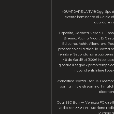
(GUARDARE LA TV!!!) Oggi Spezia
evento imminente di Calcio che
guardare in 
Esposito, Cassata; Verde, P. Espos
Brenno; Pucino, Vicari, Di Ces
Edjouma, Achik. Allenatore: Pas
pronostico della sfida, lo Spezia
temibile. Secondo noi si può benis
49 da GoldBet (500€ in bonus spo
giocare il segno x primo tempo con
nuovi clienti. Infine l’op
Pronostico Spezia-Bari 15 Dicembre
partita in tv e streaming. Il match
dicembre 
Oggi SSC Bari — Venezia FC dirett
RadioBari 88.8 FM - Stazione radio.
la radio 