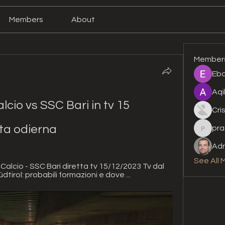
Members
About
Member
Eba
Aqi
cio vs SSC Bari in tv 15 
Cri
ta odierna
pra
prashan
Adr
See All 
alcio - SSC Bari diretta tv 15/12/2023 Tv dal 
i-Südtirol: probabili formazioni e dove ...