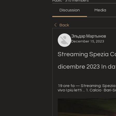
Public
·
310 members
Discussion
Media
Back
Эльдар Мартынов
December 15, 2023
Streaming Spezia Cal
dicembre 2023 In da
19 ore fa — Streaming: Spezia C
vivo I più letti ... 1. Calcio · Bar