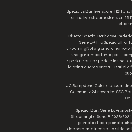
Spezia vs Bari live score, H2H and 
online live stream) starts on 15
stadium,
Diretta Spezia-Bari: dove vederla
Serie BKT: lo Spezia affronta 
streamingNella giornata numero 17 
una gara importante per il camp
Spezia-Bari Lo Spezia è in una situ
la china quanto prima. Il Bari si è 
può 
UC Sampdoria Calcio Lecco in dire
Calcio in tv 24 novembr. SSC Bar
Calc
Spezia-Bari, Serie B: Pronost
StreamingLa Serie B 2023/2024 
giornata di campionato, che 
decisamente incerto. La sfida nel