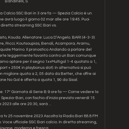
Bandinelli, S. 

 Calcio SSC Bari in 3 ore fa — Spezia Calcio è un 
 avrà luogo il giorno 02 mar alle ore 19:45. Puoi 
diretta streaming SSC Bari vs.

ito, Kouda. Allenatore: Luca D’Angelo. BARI (4-3-3): 
are, Ricci; Koutsoupias, Benali, Acampora; Aramu, 
quale Marino. Il pronostico Andando a parlare del 
 parte leggermente favorito contro un Bari comunque 
simo optare per il segno 1x+Multigol 1-4 quotato a 1, 
rt + 250€ in playbonus slot). In alternativa si può 
 migliore quota a 2, 05 data da Better, che offre ai 
zione No Gol è offerta a quota 1, 90 da Sisal. 

: 17ª Giornata di Serie B 9 ore fa — Come vedere la 
 Spezia-Bari, con fischio d'inizio previsto venerdì 15 
2023 alle ore 20:30, sarà ...

a tv 25 novembre 2023 Ascolta la Radio Bari 88.8 FM 
 Voce ufficiale SSC Bari calcio. In diretta streaming, 
giovane, moderna e fresca ...
