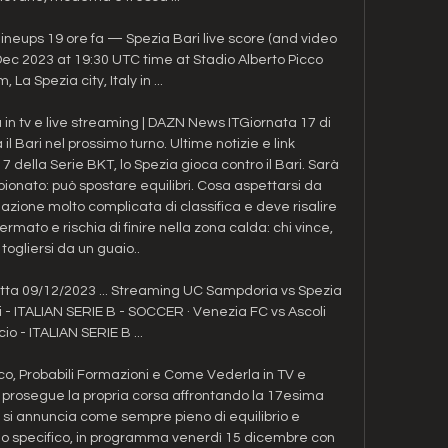
lineups 19 ore fa — Spezia Bari live score (and video 
 Dec 2023 at 19:30 UTC time at Stadio Alberto Picco 
 La Spezia city, Italy in ...

 in tv e live streaming | DAZN News ITGiornata 17 di 
il Bari nel prossimo turno. Ultime notizie e link 
della Serie BKT, lo Spezia gioca contro il Bari. Sarà 
ionato: può spostare equilibri. Cosa aspettarsi da 
azione molto complicata di classifica e deve risalire 
fermato e rischia di finire nella zona calda: chi vince, 
togliersi da un guaio.. 

tta 09/12/2023 ... Streaming UC Sampdoria vs Spezia 
i - ITALIAN SERIE B - SOCCER · Venezia FC vs Ascoli 
io - ITALIAN SERIE B ...

ico, Probabili Formazioni e Come Vederla in TV e 
prosegue la propria corsa affrontando la 17esima 
si annuncia come sempre pieno di equilibrio e 
lo specifico, in programma venerdì 15 dicembre con 