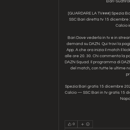
Bari-Südtirol
[GUARDARE LA TV###] Spezia Bari 
SSC Bari diretta tv 15 dicembre 
Calcio i
Bari Dove vederla in tv e in stre
demand su DAZN. Qui trovi la pagin
App. A che ora inizia il match Il k
alle ore 20. 30. Chi commenta la pa
DAZN Squad. Il programma di DAZN Il
del match, con tutte le ultime nov
pr
Spezia Bari gratis 15 dicembre 202
Calcio — SSC Bari in tv gratis 15 
Napol
0