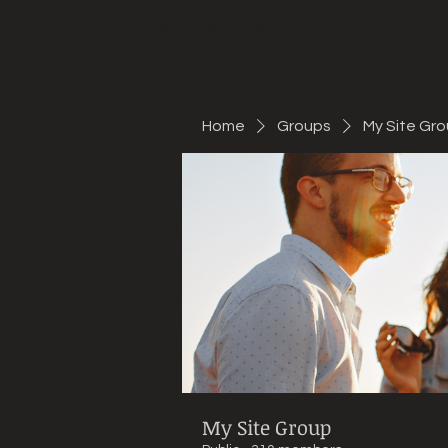
Mountain Bike Tune
ONLINE
Home
Groups
My Site Gr
My Site Group