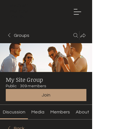
Mountain
Bike Tune
ONLINE
Groups
My Site Group
Public
·
309 members
Join
Discussion
Media
Members
About
Back