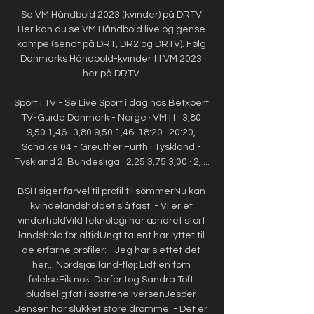
Se VM Håndbold 2023 (kvinder) på DRTV 
Her kan du se VM Håndbold live og gense 
kampe (sendt på DR1, DR2 og DRTV). Følg 
Danmarks Håndbold-kvinder til VM 2023 
her på DRTV.

Sport i TV - Se Live Sport i dag hos Betxpert 
TV-Guide Danmark - Norge · VM | f · 3,80 
9,50 1,46 · 3,80 9,50 1,46. 18:20- 20:20, 
Schalke 04 - Greuther Fürth · Tyskland - 
Tyskland 2. Bundesliga · 2,25 3,75 3,00 · 2, ...

BSH siger farvel til profil til sommerNu kan 
kvindelandsholdet slå fast: - Vi er et 
vinderholdVild teknologi har ændret stort 
landshold for altidUngt talent har lyttet til 
de erfarne profiler: - Jeg har slettet det 
her... Nordsjælland-fløj: Lidt en tom 
følelseFik nok: Derfor tog Sandra Toft 
pludselig fat i søstrene IversenJesper 
Jensen har slukket store drømme: - Det er 