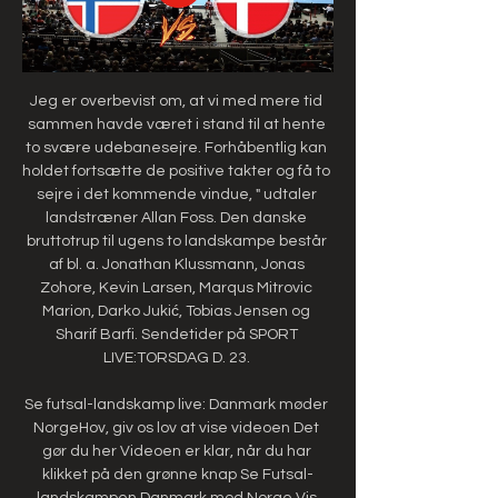
Jeg er overbevist om, at vi med mere tid 
sammen havde været i stand til at hente 
to svære udebanesejre. Forhåbentlig kan 
holdet fortsætte de positive takter og få to 
sejre i det kommende vindue, " udtaler 
landstræner Allan Foss. Den danske 
bruttotrup til ugens to landskampe består 
af bl. a. Jonathan Klussmann, Jonas 
Zohore, Kevin Larsen, Marqus Mitrovic 
Marion, Darko Jukić, Tobias Jensen og 
Sharif Barfi. Sendetider på SPORT 
LIVE:TORSDAG D. 23. 

Se futsal-landskamp live: Danmark møder 
NorgeHov, giv os lov at vise videoen Det 
gør du her Videoen er klar, når du har 
klikket på den grønne knap Se Futsal-
landskampen Danmark mod Norge Vis 