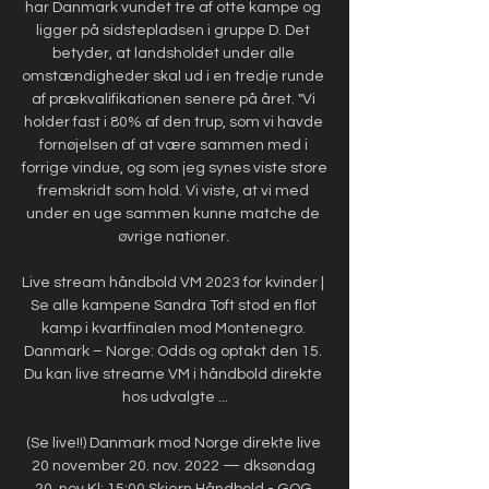
har Danmark vundet tre af otte kampe og 
ligger på sidstepladsen i gruppe D. Det 
betyder, at landsholdet under alle 
omstændigheder skal ud i en tredje runde 
af prækvalifikationen senere på året. "Vi 
holder fast i 80% af den trup, som vi havde 
fornøjelsen af at være sammen med i 
forrige vindue, og som jeg synes viste store 
fremskridt som hold. Vi viste, at vi med 
under en uge sammen kunne matche de 
øvrige nationer. 

Live stream håndbold VM 2023 for kvinder | 
Se alle kampene Sandra Toft stod en flot 
kamp i kvartfinalen mod Montenegro. 
Danmark – Norge: Odds og optakt den 15. 
Du kan live streame VM i håndbold direkte 
hos udvalgte ...

(Se live!!) Danmark mod Norge direkte live 
20 november 20. nov. 2022 — dksøndag 
20. nov Kl: 15:00 Skjern Håndbold - GOG 