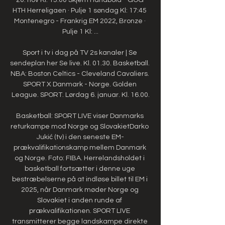
HTH Herreligaen · Pulje 1 søndag Kl: 17:45 
Montenegro - Frankrig EM 2022, Bronze · 
Pulje 1 Kl: ...

Sport i tv i dag på TV 2s kanaler | Se 
sendeplan her Se live. Kl. 01.30. Basketball. 
NBA: Boston Celtics - Cleveland Cavaliers. 
SPORT X Danmark - Norge. Golden 
League. SPORT. Lørdag 6. januar. Kl. 16.00.

Basketball: SPORT LIVE viser Danmarks 
returkampe mod Norge og SlovakietDarko 
Jukić (tv) i den seneste EM-
prækvalifikationskamp mellem Danmark 
og Norge. Foto: FIBA. Herrelandsholdet i 
basketball fortsætter i denne uge 
bestræbelserne på at indløse billet til EM i 
2025, når Danmark møder Norge og 
Slovakiet i anden runde af 
prækvalifikationen. SPORT LIVE 
transmitterer begge landskampe direkte 