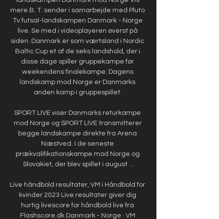
mere B. T. sender i samarbejde med Pluto 
Tv futsal-landskampen Danmark - Norge 
live. Se med i videoplayeren øverst på 
siden. Danmark er som værtsland i Nordic 
Baltic Cup et af de seks landshold, der i 
disse dage spiller gruppekampe før 
weekendens finalekampe. Dagens 
landskamp mod Norge er Danmarks 
anden kamp i gruppespillet. 

SPORT LIVE viser Danmarks returkampe 
mod Norge og SPORT LIVE transmitterer 
begge landskampe direkte fra Arena 
Næstved. I de seneste 
prækvalifikationskampe mod Norge og 
Slovakiet, der blev spillet i august ...

Live håndbold resultater, VM i Håndbold for 
kvinder 2023 Live resultater giver dig 
hurtig livescore for håndbold live fra 
Flashscore.dk Danmark - Norge · VM 