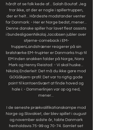
hårdt at se folk kede af... Salah Boutaf: Jeg 
tror ikke, at der er nogle i spillertruppen, 
der er helt... Hårdeste modstander venter 
for Danmark: - Her er Norge bedst, mener... 
Denne danske spiller har lavet flest assists 
i bundesligaenNikolaj Jacobsen jubler over 
stjerne-comeback i EM-
truppenLandstræner reagerer på sin 
brølstærke EM-trupHer er Danmarks trup til 
EM Inden snakken falder på Norge, Nora 
Mørk og Henny Reistad: - Vi skal huske... 
Nikolaj Enderleit: Det må du ikke gøre mod 
GOGSkjern-profil: Det var to rigtig gode 
point til kontoenSvært at finde hoved og 
hale i: - Dommerlinjen var op og ned, 
mener... 

I de seneste prækvalifikationskampe mod 
Norge og Slovakiet, der blev spillet i august 
og november sidste år, tabte Danmark 
henholdsvis 75-99 og 70-74. Samlet set 