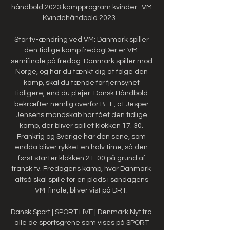
håndbold 2023 kampprogram kvinder · VM 
Kvindehåndbold 2023 ...

Stor tv-ændring ved VM: Danmark spiller 
den tidlige kamp fredagDer er VM-
semifinale på fredag. Danmark spiller mod 
Norge, og har du tænkt dig at følge den 
kamp, skal du tænde for fjernsynet 
tidligere, end du plejer. Dansk Håndbold 
bekræfter nemlig overfor B. T., at Jesper 
Jensens mandskab har fået den tidlige 
kamp, der bliver spillet klokken 17. 30. 
Frankrig og Sverige har den sene, som 
endda bliver rykket en halv time, så den 
først starter klokken 21. 00 på grund af 
fransk tv. Fredagens kamp, hvor Danmark 
altså skal spille for en plads i søndagens 
VM-finale, bliver vist på DR1. 

Dansk Sport | SPORT LIVE | Denmark Nyt fra 
alle de sportsgrene som vises på SPORT 