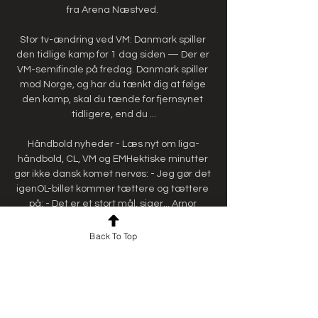
fra Arena Næstved. 

Stor tv-ændring ved VM: Danmark spiller 
den tidlige kamp for 1 dag siden — Der er 
VM-semifinale på fredag. Danmark spiller 
mod Norge, og har du tænkt dig at følge 
den kamp, skal du tænde for fjernsynet 
tidligere, end du ...

Håndbold nyheder - Læs nyt om liga-
håndbold, CL, VM og EMHektiske minutter 
gør ikke dansk komet nervøs: - Jeg gør det 
igenOL-billet kommer tættere og tættere 
på: - Det er et stort mål, siger... Arnor 
Atlason: Tiden må vise, om han bliver 
kongen af Holstebro også- Så meget 
Back To Top
kræver det at slå Norge, mener 
BurgaardDansk fløjstjerne har Norges 
farligste våben som ekstra stort 
fokuspunktVrede gør Mie Højlund og 
Danmark bedre og skarpere: - Det er 