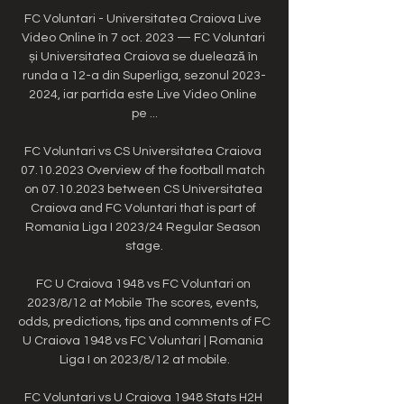
FC Voluntari - Universitatea Craiova Live 
Video Online în 7 oct. 2023 — FC Voluntari 
și Universitatea Craiova se duelează în 
runda a 12-a din Superliga, sezonul 2023-
2024, iar partida este Live Video Online 
pe ...

FC Voluntari vs CS Universitatea Craiova 
07.10.2023 Overview of the football match 
on 07.10.2023 between CS Universitatea 
Craiova and FC Voluntari that is part of 
Romania Liga I 2023/24 Regular Season 
stage.

FC U Craiova 1948 vs FC Voluntari on 
2023/8/12 at Mobile The scores, events, 
odds, predictions, tips and comments of FC 
U Craiova 1948 vs FC Voluntari | Romania 
Liga I on 2023/8/12 at mobile.

FC Voluntari vs U Craiova 1948 Stats H2H 