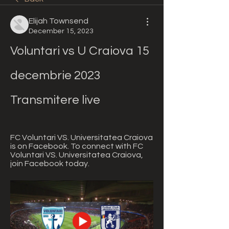
Elijah Townsend
December 15, 2023
Voluntari vs U Craiova 15 
decembrie 2023 
Transmitere live
FC Voluntari VS. Universitatea Craiova 
is on Facebook. To connect with FC 
Voluntari VS. Universitatea Craiova, 
join Facebook today.