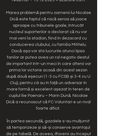
Marea problemă pentru oamenii lui Nicolae 
Dică este faptul că riscă serios să joace 
aproape cu tribunele goale, întrucât 
nucleul suporterilor a declarat că nu vor 
mai veni la stadion, fiind în dezacord cu 
conducerea clubului, cu familia Mititelu. 
Dacă așa vor sta lucrurile atunci lipsa 
fanilor ar putea avea un rol negativ destul 
de important într-un meci în care oltenii vor 
prima lor victorie acasă din acest sezon 
după două eșecuri (1-3 cu FCSB și 3-4 cu U 
Cluj), pentru câ au în față un adversar în 
mare formă și excelent așezat în teren de 
cuplul Ilie Poenaru – Marin Dună. Nicolae 
Dică a recunoscut că FC Voluntari e un rival 
foarte dificil. 

În partea secundă, gazdele s-au mulțumit 
să temporizeze și să-și conserve avantajul 
de pe tabelă. De aceea, ilfovenii au început 