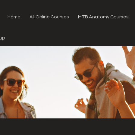
Home
All Online Courses
MTB Anatomy Courses
oup