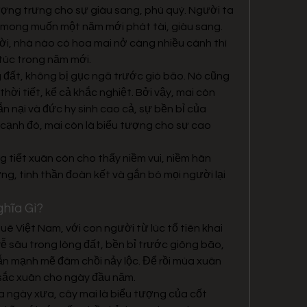
ợng trưng cho sự giàu sang, phú quý. Người ta 
 mong muốn một năm mới phát tài, giàu sang. 
i, nhà nào có hoa mai nở càng nhiều cánh thì 
túc trong năm mới.
 đất, không bị gục ngã trước gió bão. Nó cũng 
hời tiết, kể cả khắc nghiệt. Bởi vậy, mai còn 
nại và đức hy sinh cao cả, sự bền bỉ của 
cạnh đó, mai còn là biểu tượng cho sự cao 
 tiết xuân còn cho thấy niềm vui, niềm hân 
g, tinh thần đoàn kết và gắn bó mọi người lại 
hĩa Gì?
ê Việt Nam, với con người từ lúc tổ tiên khai 
ễ sâu trong lòng đất, bền bỉ trước giông bão, 
vẫn mạnh mẽ đâm chồi nảy lộc. Để rồi mùa xuân 
 sắc xuân cho ngày đầu năm.
 ngày xưa, cây mai là biểu tượng của cốt 