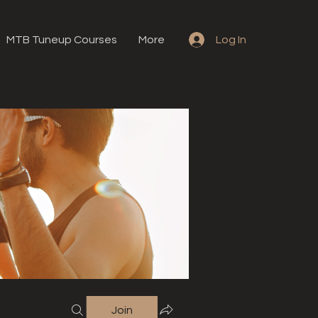
MTB Tuneup Courses
More
Log In
Join