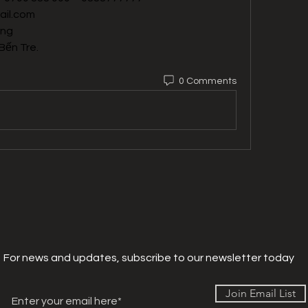
il.com
ong
Bến Tre.
0 Comments
For news and updates, subscribe to our newsletter today
Join Email List