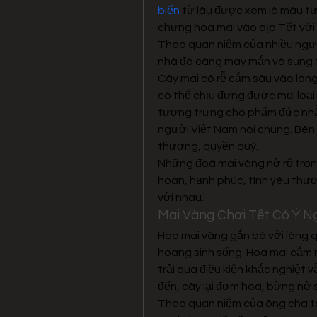
biến
 từ lâu được xem là màu tư
chưng hoa mai vào dịp Tết với
Theo quan niệm của nhiều ngườ
nhà đó càng may mắn và sung 
Cây mai có rễ cắm sâu vào lòng
có thể chịu đựng được mọi loại t
tượng trưng cho phẩm đức nhẫn 
người Việt Nam nói chung. Bên 
thượng, quyền quý.
Những đoá mai vàng nở rộ trong
hoan, hạnh phúc, tình yêu thươn
với nhau.
Mai Vàng Chơi Tết Có Ý Ng
Hoa mai vàng gắn bó với làng qu
hoang sinh sống. Hoa mai cắm r
trải qua điều kiện khắc nghiệt 
đến, cây lại đơm hoa, bừng nở
Theo quan niệm của ông cha ta