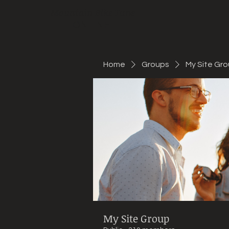
Mountain Bike Tune
ONLINE
Home
Groups
My Site Gr
My Site Group