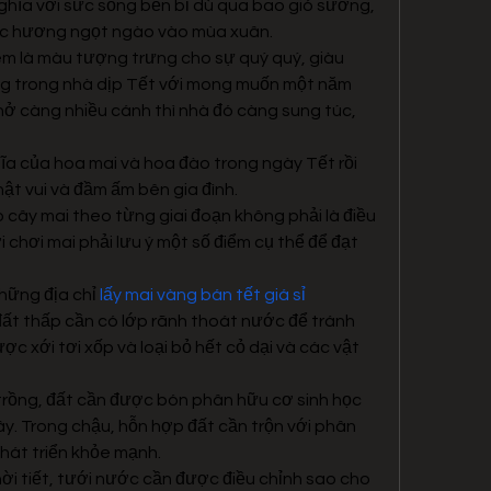
nghĩa với sức sống bền bỉ dù qua bao gió sương, 
sắc hương ngọt ngào vào mùa xuân.
 là màu tượng trưng cho sự quý quý, giàu 
ng trong nhà dịp Tết với mong muốn một năm 
nở càng nhiều cánh thì nhà đó càng sung túc, 
ĩa của hoa mai và hoa đào trong ngày Tết rồi 
ật vui và đầm ấm bên gia đình.
cây mai theo từng giai đoạn không phải là điều 
chơi mai phải lưu ý một số điểm cụ thể để đạt 
ững địa chỉ 
lấy mai vàng bán tết giá sỉ
đất thấp cần có lớp rãnh thoát nước để tránh 
c xới tơi xốp và loại bỏ hết cỏ dại và các vật 
 trồng, đất cần được bón phân hữu cơ sinh học 
. Trong chậu, hỗn hợp đất cần trộn với phân 
át triển khỏe mạnh.
ời tiết, tưới nước cần được điều chỉnh sao cho 