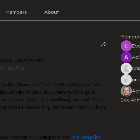
Members
About
Member
Eba
Aqi
 SÓC CHO CÂY MAI
a Hoa Mai
Cri
pra
prashan
g Quốc. Theo sách “Trân Hương Bảo Ngự” của 
Adr
 đã xuất hiện từ hơn 3000 năm trước. Người 
 trong ba người bạn mùa đông, cùng với tùng 
See All 
ượng của sự kiên cường, bất khuất, và chịu được 
 có hoa mai. Màu vàng của hoa 
mai vàng đột 