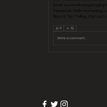
Email: 
Vuonmaihoanglong@gma
Facebook: Vườn mai Hoàng L
Địa chỉ: Tân Thiềng, Chợ Lách, 
0
Write a comment...