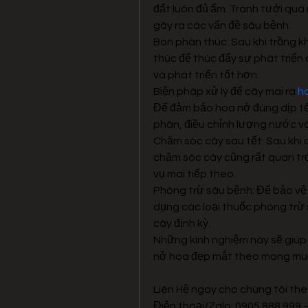
đất luôn đủ ẩm. Tránh tưới quá 
gây ra các vấn đề sâu bệnh.
Bón phân thúc: Sau khi trồng 
thúc để thúc đẩy sự phát triển 
và phát triển tốt hơn.
Biện pháp xử lý để cây mai ra 
h
Để đảm bảo hoa nở đúng dịp tế
phân, điều chỉnh lượng nước và
Chăm sóc cây sau tết: Sau khi 
chăm sóc cây cũng rất quan trọ
vụ mai tiếp theo.
Phòng trừ sâu bệnh: Để bảo vệ 
dụng các loại thuốc phòng trừ 
cây định kỳ.
Những kinh nghiệm này sẽ giúp 
nở hoa đẹp mắt theo mong mu
Liên Hệ ngay cho chúng tôi the
Điện thoại/Zalo: 0905 888 999