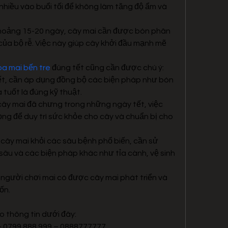
nhiều vào buổi tối để không làm tăng độ ẩm và 
khoảng 15-20 ngày, cây mai cần được bón phân 
của bộ rễ. Việc này giúp cây khởi đầu mạnh mẽ 
oa mai bến tre
 đúng tết cũng cần được chú ý: 
t, cần áp dụng đồng bộ các biện pháp như bón 
 tuốt lá đúng kỹ thuật.
cây mai đã chưng trong những ngày tết, việc 
ng để duy trì sức khỏe cho cây và chuẩn bị cho 
cây mai khỏi các sâu bệnh phổ biến, cần sử 
sâu và các biện pháp khác như tỉa cành, vệ sinh 
người chơi mai có được cây mai phát triển và 
ốn.
o thông tin dưới đây:
 – 0799 888 999 – 0888777777