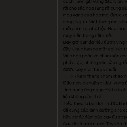
cách, luôn giữ vững đạo lý ân 
rồi cho sắc hoa rạng rỡ cùng 
Màu vàng của hoa mai được xem
sang. Người Việt trưng mai và
mới phát tài phát lộc. Hoa mai 
may mắn trong năm mới.
Bây giờ bạn đã hiểu được ý ngh
đấy. Chúc bạn có một cái Tết th
Việc bón phân và chăm sóc cho 
phức tạp, nhưng yêu cầu người 
được cây mai theo ý muốn.
===>> Xem thêm: Tham khảo nh
Đầu tiên là chuẩn bị đất: Vùng 
tình trạng úng ngập. Đất cần đượ
liệu không cần thiết.
Tiếp theo là bón lót: Trước khi
để cung cấp dinh dưỡng cho cây
hữu cơ để đảm bảo cây được ph
Sau đó là tưới nước: Tùy vào th