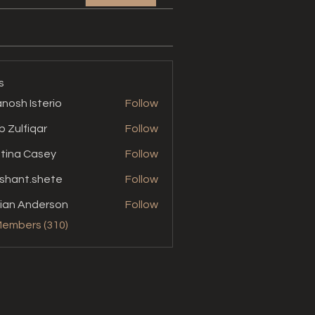
s
nosh Isterio
Follow
b Zulfiqar
Follow
stina Casey
Follow
shant.shete
Follow
t.shete
ian Anderson
Follow
Members (310)