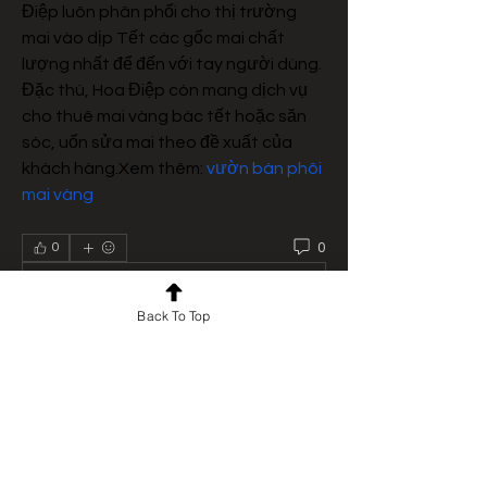
Điệp luôn phân phối cho thị trường 
mai vào dịp Tết các gốc mai chất 
lượng nhất để đến với tay người dùng. 
Đặc thù, Hoa Điệp còn mang dịch vụ 
cho thuê mai vàng bác tết hoặc săn 
sóc, uốn sửa mai theo đề xuất của 
khách hàng.Xem thêm: 
vườn bán phôi 
mai vàng
0
0
コメントを追加…
Back To Top
About
Welcome to the group! You can
connect with other members, ge
...
Read more