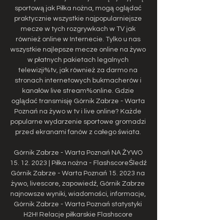
sportową jak Piłka nożna, mogą oglądać 
praktycznie wszystkie najpopularniejsze 
mecze w tych rozgrywkach w TV jak 
również online w Internecie. Tylko u nas 
wszystkie najlepsze mecze online na żywo 
w płatnych pakietach legalnych 
telewizji%tv, jak również za darmo na 
stronach internetowych bukmacherów i 
kanałów live stream%online. Gdzie 
oglądać transmisję Górnik Zabrze - Warta 
Poznań na żywo w tv i live online? Każde 
popularne wydarzenie sportowe gromadzi 
przed ekranami fanów z całego świata. 

Górnik Zabrze - Warta Poznań NA ŻYWO 
15. 12. 2023 | Piłka nożna - FlashscoreŚledź 
Górnik Zabrze - Warta Poznań 15. 2023 na 
żywo, livescore, zapowiedź, Górnik Zabrze 
najnowsze wyniki, wiadomości, informacje, 
Górnik Zabrze - Warta Poznań statystyki 
H2H! Relacje piłkarskie Flashscore 