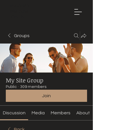
Mountain
Bike Tune
ONLINE
Groups
My Site Group
Public
·
309 members
Join
Discussion
Media
Members
About
Back