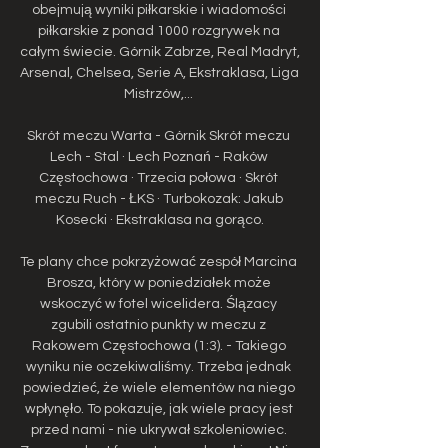
obejmują wyniki piłkarskie i wiadomości 
piłkarskie z ponad 1000 rozgrywek na 
całym świecie. Górnik Zabrze, Real Madryt, 
Arsenal, Chelsea, Serie A, Ekstraklasa, Liga 
Mistrzów,... 

Skrót meczu Warta - Górnik Skrót meczu 
Lech - Stal · Lech Poznań - Raków 
Częstochowa · Trzecia połowa · Skrót 
meczu Ruch - ŁKS · Turbokozak: Jakub 
Kosecki · Ekstraklasa na gorąco.

Te plany chce pokrzyżować zespół Marcina 
Brosza, który w poniedziałek może 
wskoczyć w fotel wicelidera. Ślązacy 
zgubili ostatnio punkty w meczu z 
Rakowem Częstochowa (1:3). - Takiego 
wyniku nie oczekiwaliśmy. Trzeba jednak 
powiedzieć, że wiele elementów na niego 
wpłynęło. To pokazuje, jak wiele pracy jest 
przed nami - nie ukrywał szkoleniowiec. 