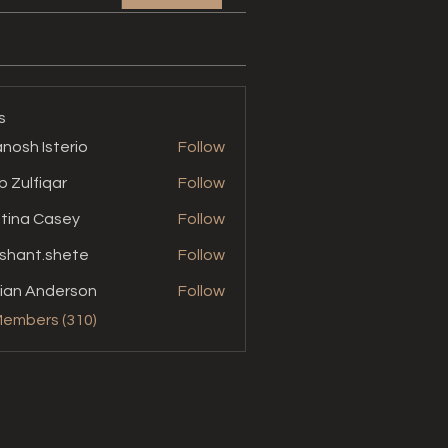
s
nosh Isterio
Follow
b Zulfiqar
Follow
stina Casey
Follow
shant.shete
Follow
t.shete
ian Anderson
Follow
Members (310)