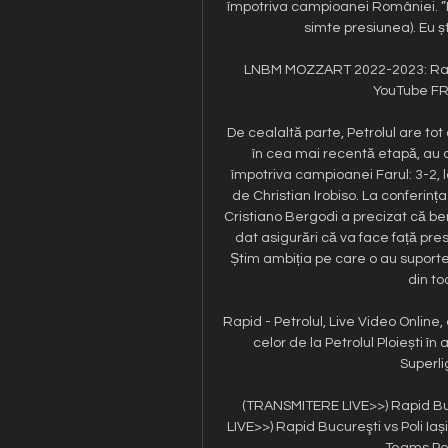
împotriva campioanei României. ”E 
simte presiunea). Eu șt
LNBM MOZZART 2022-2023: Rapi
YouTube FRB
De cealaltă parte, Petrolul are tot
în cea mai recentă etapă, au o
împotriva campioanei Farul: 3-2, la
de Christian Irobiso. La conferin
Cristiano Bergodi a precizat că be
dat asigurări că va face față presi
Știm ambiția pe care o au suporteri
din to
Rapid - Petrolul, Live Video Online
celor de la Petrolul Ploiești în
Superlig
(TRANSMITERE LIVE>>) Rapid Bucu
LIVE>>) Rapid Bucureşti vs Poli Ia
Teams Petr