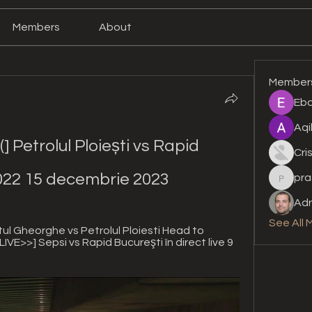
Members
About
Member
Eba
Aqi
((] Petrolul Ploiești vs Rapid 
Cri
2022 15 decembrie 2023
pra
prashan
Adr
See All 
l Gheorghe vs Petrolul Ploiesti Head to 
E>>] Sepsi vs Rapid Bucureşti în direct live 9 