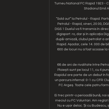
Turneu National FC Rapid 1923 - C
Stadionul Emil A
”Sold out” la Petrolul - Rapid. Part
Petrolul - Rapid, vineri, 20:00, DG
DGS 1 Duelul va fi transmis în direc
digisport. ro, dar și în aplicația Di
după-amiază, clubul petrolist a an
Rapid. Așadar, cele 14. 000 de b
600 de locuri nu a fost scoase la 
68 de ani de rivalitate între Petr
Ploiești sunt pe locul 11, cu 4 pu
Rapidul are parte de un debut în fo
un parcurs infernal: 0-1 cu CFR Clu
FC Argeș. Toate cele patru formați
Ei trec printr-o perioadă bună, noi
meciul cu FC Voluntari. Am reglat 
Nu e ușor deloc. Și cu Budescu, ș