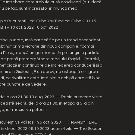
o întrebare care trebuie pusă conducerii (n. r. dacă 
iu ce fac, sunt încrezător în munca mea. 

d București - YouTube YouTube YouTube 2:01:15 
 TV 10 oct. 2022 10 oct. 2022

 cinci puncte, însă pare să fie pe un trend ascendent: 
bținut prima victorie din noua campanie, tocmai 
 Ploiești, după un gol marcat în prelungirile partidei 
ța de presă premergătoare meciului Rapid – Petrolul, 
neficiază în continuare de încrederea conducerii și a 
unii din Giulești. „E un derby, ne așteaptă o zi grea. 
i, ce rivalitate este. Întâlnim o echipă care stă bine 
ate punctele de vedere. 

, de la ora 21:30 13 aug. 2023 — Rapid primește vizita 
 această seară, de la ora 21:30, în etapa a 5-a din 
a, iar meciul va putea fi ...

reşti vs Poli Iași în 5 oct. 2023 — (TRANSMITERE 
și în direct 2022 06.10.2023 acum 4 zile — The Soccer 
olul Ploiesti and CFR Cluj ...
