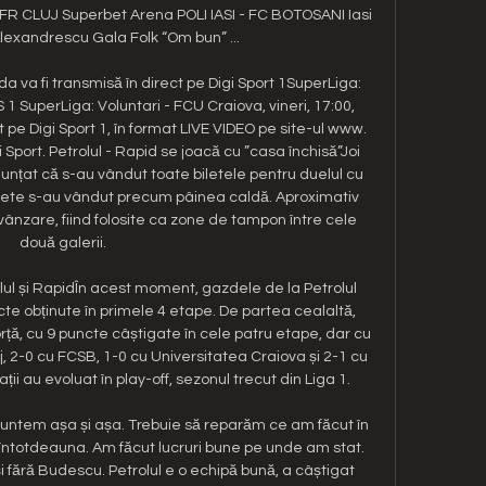
FR CLUJ Superbet Arena POLI IASI - FC BOTOSANI Iasi 
lexandrescu Gala Folk “Om bun” ...

ida va fi transmisă în direct pe Digi Sport 1SuperLiga: 
S 1 SuperLiga: Voluntari - FCU Craiova, vineri, 17:00, 
t pe Digi Sport 1, în format LIVE VIDEO pe site-ul www. 
gi Sport. Petrolul - Rapid se joacă cu ”casa închisă”Joi 
unțat că s-au vândut toate biletele pentru duelul cu 
ilete s-au vândut precum pâinea caldă. Aproximativ 
vânzare, fiind folosite ca zone de tampon între cele 
două galerii. 

olul și RapidÎn acest moment, gazdele de la Petrolul 
ncte obținute în primele 4 etape. De partea cealaltă, 
rță, cu 9 puncte câștigate în cele patru etape, dar cu 
j, 2-0 cu FCSB, 1-0 cu Universitatea Craiova și 2-1 cu 
i au evoluat în play-off, sezonul trecut din Liga 1. 

 suntem așa și așa. Trebuie să reparăm ce am făcut în 
întotdeauna. Am făcut lucruri bune pe unde am stat. 
i fără Budescu. Petrolul e o echipă bună, a câștigat 