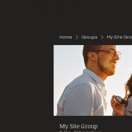
Mountain Bike Tune
ONLINE
Home
Groups
My Site Gr
My Site Group