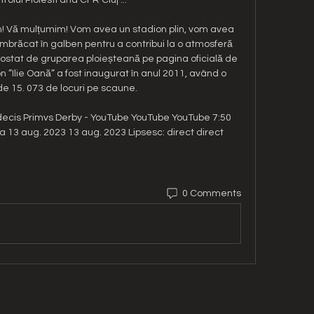
m! Vă mulțumim! Vom avea un stadion plin, vom avea 
îmbrăcat în galben pentru a contribui la o atmosferă 
postat de gruparea ploieșteană pe pagina oficială de 
 ”Ilie Oană” a fost inaugurat în anul 2011, având o 
e 15. 073 de locuri pe scaune. 

 decis Primvs Derby - YouTube YouTube YouTube 7:50 
13 aug. 2023 13 aug. 2023 Lipsesc: direct direct
0 Comments