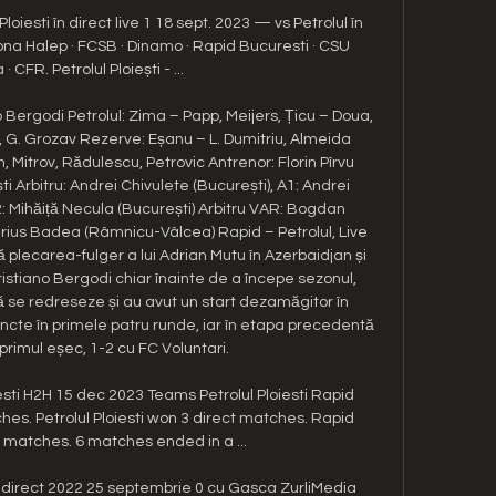
loiesti în direct live 1 18 sept. 2023 — vs Petrolul în 
na Halep · FCSB · Dinamo · Rapid Bucuresti · CSU 
· CFR. Petrolul Ploiești - ...

ano Bergodi Petrolul: Zima – Papp, Meijers, Țicu – Doua, 
o, G. Grozav Rezerve: Eșanu – L. Dumitriu, Almeida 
, Mitrov, Rădulescu, Petrovic Antrenor: Florin Pîrvu 
 Arbitru: Andrei Chivulete (București), A1: Andrei 
: Mihăiță Necula (București) Arbitru VAR: Bogdan 
rius Badea (Râmnicu-Vâlcea) Rapid – Petrolul, Live 
 plecarea-fulger a lui Adrian Mutu în Azerbaidjan și 
ristiano Bergodi chiar înainte de a începe sezonul, 
să se redreseze și au avut un start dezamăgitor în 
ncte în primele patru runde, iar în etapa precedentă 
primul eșec, 1-2 cu FC Voluntari. 

esti H2H 15 dec 2023 Teams Petrolul Ploiesti Rapid 
hes. Petrolul Ploiesti won 3 direct matches. Rapid 
 matches. 6 matches ended in a ...

în direct 2022 25 septembrie 0 cu Gasca ZurliMedia 