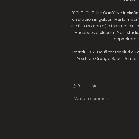
”SOLD-OUT `Ilie Oană` Ne înclină
un stadion în galben. Hai la meci 
unică în România”, a fost mesajul 
Facebook a clubului. Noul stadion
capacitate d
Petrolul 0-2. Două tontogoluri au
YouTube Orange Sport Romania 
0
Write a comment...