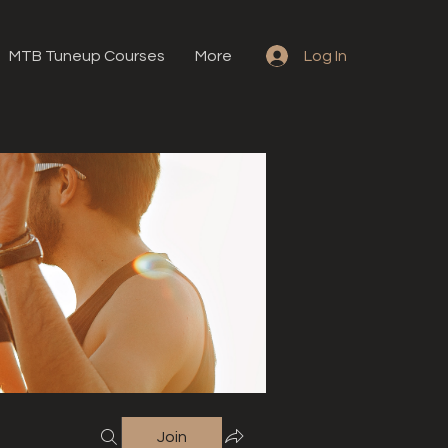
MTB Tuneup Courses
More
Log In
Join