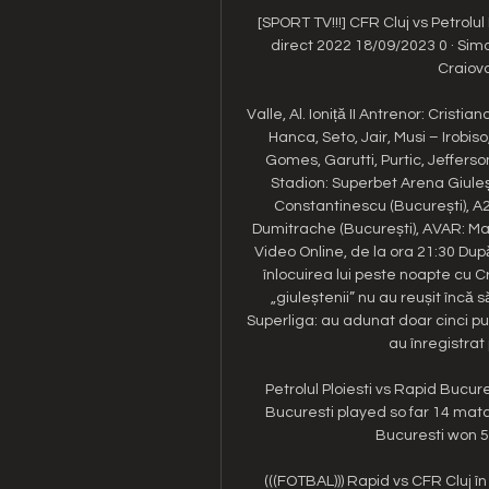
[SPORT TV!!!] CFR Cluj vs Petrolul P
direct 2022 18/09/2023 0 · Simo
Craiova 
Valle, Al. Ioniță II Antrenor: Cristi
Hanca, Seto, Jair, Musi – Irobis
Gomes, Garutti, Purtic, Jefferson
Stadion: Superbet Arena Giulești
Constantinescu (București), A2
Dumitrache (București), AVAR: Ma
Video Online, de la ora 21:30 După
înlocuirea lui peste noapte cu C
„giuleștenii” nu au reușit încă 
Superliga: au adunat doar cinci pu
au înregistrat 
Petrolul Ploiesti vs Rapid Bucur
Bucuresti played so far 14 matc
Bucuresti won 5
(((FOTBAL))) Rapid vs CFR Cluj 