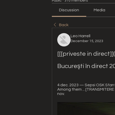
Public
·
310 members
Discussion
Media
Back
Leo Harrell
December 15, 2023
[[[priveste in direct]]
Bucureşti în direct 
4 dec. 2023 — Sepsi OSK Sfantu
Among them ... [TRANSMITERE LIV
nov.