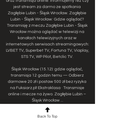
oraz transmisja online. Informujemy też czy 
jest stream za darmo ze spotkania 
Zagłębie Lubin - Śląsk Wrocław. Zagłębie 
Lubin - Śląsk Wrocław: Gdzie oglądać? 
Transmisję z meczu Zagłębie Lubin - Śląsk 
Wrocław można oglądać w telewizji na 
kanałach telewizyjnych oraz w 
internetowych serwisach streamingowych: 
LVBET TV, Superbet TV, Fortuna TV, Viaplay, 
STS TV, WP Pilot, Betclic TV. 

Śląsk Wrocław (15.12): gdzie oglądać, 
transmisja 12 godzin temu — Odbierz 
darmowe 20 zł i postaw 500 zł bez ryzyka 
na Fuksiarz.pl! Ekstraklasa · Transmisje 
online i mecze na żywo. Zagłębie Lubin – 
Śląsk Wrocław ...

Zagłębie Lubin - Śląsk Wrocław transmisja 
Back To Top
online, mecz na żywo i live stream • Gdzie 
oglądać? Transmisja na żywo w 
internecieCanal+OnlineOglądaj Player. 