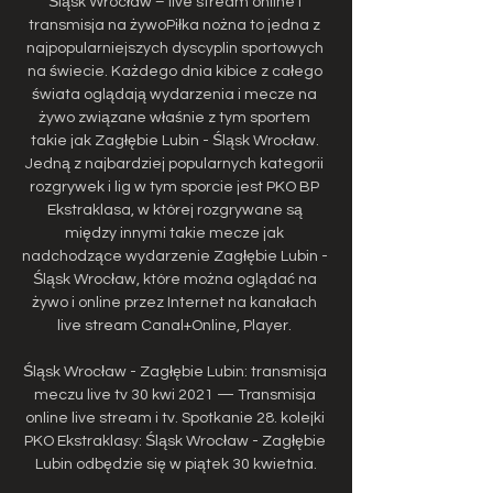
Śląsk Wrocław – live stream online i 
transmisja na żywoPiłka nożna to jedna z 
najpopularniejszych dyscyplin sportowych 
na świecie. Każdego dnia kibice z całego 
świata oglądają wydarzenia i mecze na 
żywo związane właśnie z tym sportem 
takie jak Zagłębie Lubin - Śląsk Wrocław. 
Jedną z najbardziej popularnych kategorii 
rozgrywek i lig w tym sporcie jest PKO BP 
Ekstraklasa, w której rozgrywane są 
między innymi takie mecze jak 
nadchodzące wydarzenie Zagłębie Lubin - 
Śląsk Wrocław, które można oglądać na 
żywo i online przez Internet na kanałach 
live stream Canal+Online, Player. 

Śląsk Wrocław - Zagłębie Lubin: transmisja 
meczu live tv 30 kwi 2021 — Transmisja 
online live stream i tv. Spotkanie 28. kolejki 
PKO Ekstraklasy: Śląsk Wrocław - Zagłębie 
Lubin odbędzie się w piątek 30 kwietnia.
