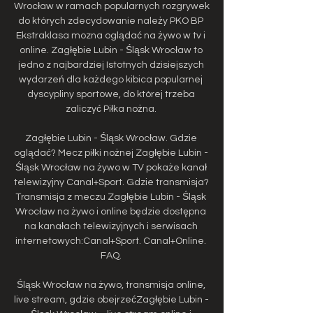
Wrocław w ramach popularnych rozgrywek 
do których zdecydowanie należy PKO BP 
Ekstraklasa mozna oglądać na żywo w tv i 
online. Zagłębie Lubin - Śląsk Wrocław to 
jedno z najbardziej Istotnych dzisiejszych 
wydarzeń dla każdego kibica popularnej 
dyscypliny sportowe, do której trzeba 
zaliczyć Piłka nożna. 

Zagłębie Lubin - Śląsk Wrocław. Gdzie 
oglądać? Mecz piłki nożnej Zagłębie Lubin - 
Śląsk Wrocław na żywo w TV pokaże kanał 
telewizyjny Canal+Sport. Gdzie transmisja? 
Transmisja z meczu Zagłębie Lubin - Śląsk 
Wrocław na żywo i online będzie dostępna 
na kanałach telewizyjnych i serwisach 
internetowych:Canal+Sport. Canal+Online. 
FAQ. 

Śląsk Wrocław na żywo, transmisja online, 
live stream, gdzie obejrzećZagłębie Lubin - 