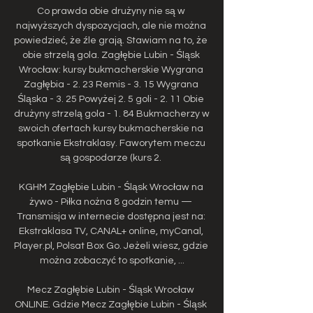
Co prawda obie drużyny nie są w 
najwyższych dyspozycjach, ale nie można 
powiedzieć, że źle grają. Stawiam na to, że 
obie strzelą gola. Zagłębie Lubin - Śląsk 
Wrocław: kursy bukmacherskie Wygrana 
Zagłębia - 2. 23 Remis - 3. 15 Wygrana 
Śląska - 3. 25 Powyżej 2. 5 goli - 2. 11 Obie 
drużyny strzelą gola - 1. 84 Bukmacherzy w 
swoich ofertach kursy bukmacherskie na 
spotkanie Ekstraklasy. Faworytem meczu 
są gospodarze (kurs 2. 

KGHM Zagłębie Lubin - Śląsk Wrocław na 
żywo - Piłka nożna 8 godzin temu — 
Transmisja w internecie dostępna jest na: 
Ekstraklasa TV, CANAL+ online, myCanal, 
Player.pl, Polsat Box Go. Jeżeli wiesz, gdzie 
można zobaczyć to spotkanie, ...

Mecz Zagłębie Lubin - Śląsk Wrocław 
ONLINE. Gdzie Mecz Zagłębie Lubin - Śląsk 