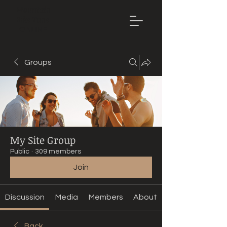
Mountain
Bike Tune
ONLINE
Groups
My Site Group
Public
·
309 members
Join
Discussion
Media
Members
About
Back