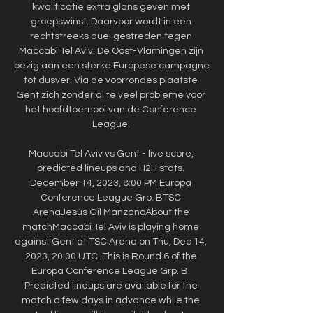
kwalificatie extra glans geven met 
groepswinst. Daarvoor wordt in een 
rechtstreeks duel gestreden tegen 
Maccabi Tel Aviv. De Oost-Vlamingen zijn 
bezig aan een sterke Europese campagne 
tot dusver. Via de voorrondes plaatste 
Gent zich zonder al te veel probleme voor 
het hoofdtoernooi van de Conference 
League. 

Maccabi Tel Aviv vs Gent - live score, 
predicted lineups and H2H stats. 
December 14, 2023, 8:00 PM Europa 
Conference League Grp. BTSC 
ArenaJesús Gil ManzanoAbout the 
matchMaccabi Tel Aviv is playing home 
against Gent at TSC Arena on Thu, Dec 14, 
2023, 20:00 UTC. This is Round 6 of the 
Europa Conference League Grp. B. 
Predicted lineups are available for the 
match a few days in advance while the 