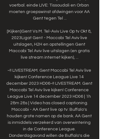
voetbal. einde LIVE: Tissoudali en Orban 
moeten groepswinst afdwingen voor AA 
Gent tegen Tel ...

[Kijken]Gent Vs M. Tel-Aviv Live Op tv Okt 8, 
2023Ligat Gent - Maccabi Tel Aviv live 
uitslagen, H2H en opstellingen Gent 
Maccabi Tel Aviv live uitslagen (en gratis 
live stream internet kijken), ...

~!! LIVESTREAM. Gent Maccabi Tel Aviv live 
kijken! Conference League Live 14 
december 2023 HD06~!! LIVESTREAM. Gent 
Maccabi Tel Aviv live kijken! Conference 
League Live 14 december 2023 HD06 | 1h 
28m 28s | Video has closed captioning. 
Maccabi - AA Gent live op tv: Buffalo's 
houden grote namen op de bank. AA Gent 
is inmiddels verzekerd van overwintering 
in de Conference League. 
Donderdagavond willen de Buffalo's die 