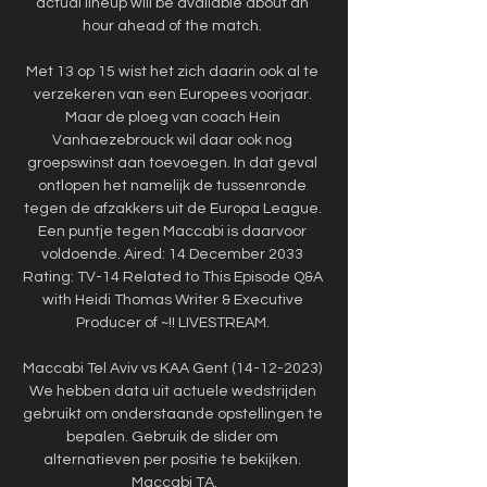
actual lineup will be available about an 
hour ahead of the match. 

Met 13 op 15 wist het zich daarin ook al te 
verzekeren van een Europees voorjaar. 
Maar de ploeg van coach Hein 
Vanhaezebrouck wil daar ook nog 
groepswinst aan toevoegen. In dat geval 
ontlopen het namelijk de tussenronde 
tegen de afzakkers uit de Europa League. 
Een puntje tegen Maccabi is daarvoor 
voldoende. Aired: 14 December 2033 
Rating: TV-14 Related to This Episode Q&A 
with Heidi Thomas Writer & Executive 
Producer of ~!! LIVESTREAM. 

Maccabi Tel Aviv vs KAA Gent (14-12-2023) 
We hebben data uit actuele wedstrijden 
gebruikt om onderstaande opstellingen te 
bepalen. Gebruik de slider om 
alternatieven per positie te bekijken. 
Maccabi TA.
