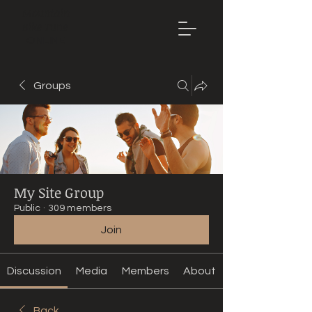
Mountain
Bike Tune
ONLINE
Groups
My Site Group
Public
·
309 members
Join
Discussion
Media
Members
About
Back