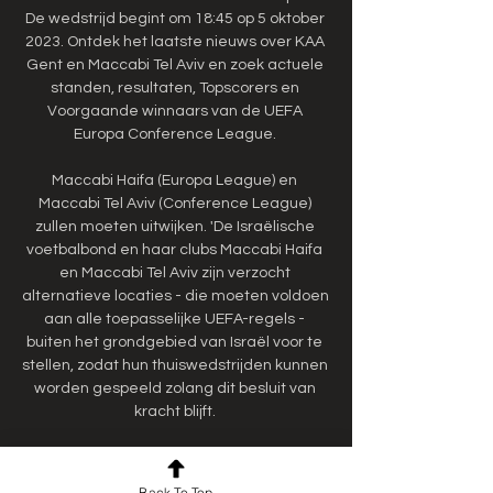
De wedstrijd begint om 18:45 op 5 oktober 
2023. Ontdek het laatste nieuws over KAA 
Gent en Maccabi Tel Aviv en zoek actuele 
standen, resultaten, Topscorers en 
Voorgaande winnaars van de UEFA 
Europa Conference League. 

Maccabi Haifa (Europa League) en 
Maccabi Tel Aviv (Conference League) 
zullen moeten uitwijken. 'De Israëlische 
voetbalbond en haar clubs Maccabi Haifa 
en Maccabi Tel Aviv zijn verzocht 
alternatieve locaties - die moeten voldoen 
aan alle toepasselijke UEFA-regels - 
buiten het grondgebied van Israël voor te 
stellen, zodat hun thuiswedstrijden kunnen 
worden gespeeld zolang dit besluit van 
kracht blijft. 

Maccabi Tel Aviv en Gent spelen tegen 
elkaar in seizoen 2023/2024 van de UEFA 
Back To Top