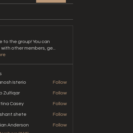
 to the group! You can
 with other members, ge
...
ore
s
nosh Isterio
Follow
b Zulfiqar
Follow
stina Casey
Follow
shant.shete
Follow
t.shete
ian Anderson
Follow