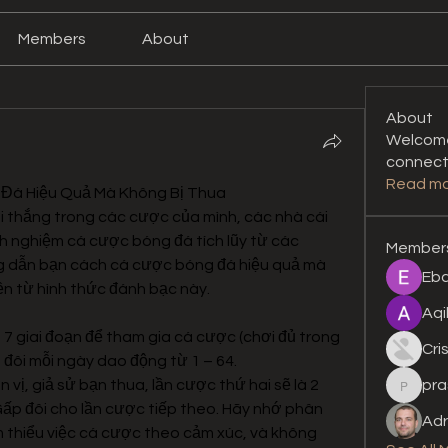
Members
About
About
Welcome
connect
Read m
 Đá Hiệu Quả Mà Không Bị Thua
 thắng trong các cược của mình, các nhà cái 
 nghiệm cá cược bóng đá tích lũy từ các 
Member
g dẫn bạn cách cá cược bóng đá hiệu quả mà 
Eba
ền từ hình thức đánh bạc này.
Aqi
7 giai đoạn để tham gia cá cược (chơi đủ trong 
Cri
 đôi mỗi ngày dao động từ 1 – 64.
 vị, giả sử bạn thua, lần cược thứ hai sẽ là 2 
pra
prashan
 Gấp đôi cho lần cược tiếp theo. Hãy nhớ phân 
Adr
m thiểu việc cá cược theo cảm xúc, và không 