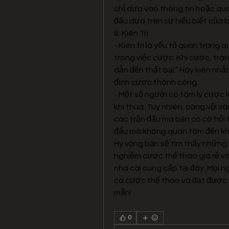
chỉ dựa vào thông tin hoặc qua
đấu dựa trên sự hiểu biết của 
8. Kiên Trì
- Kiên trì là yếu tố quan trọng 
trong việc cược. Khi cược, trán
dẫn đến thất bại.” Hãy kiên nhẫ
định cược thành công.
- Một số người có tâm lý cược 
khi thua. Tuy nhiên, càng vội v
các trận đấu mà bạn có cơ hội 
đấu mà không quan tâm đến kh
Hy vọng bạn sẽ tìm thấy những 
nghiệm cược thể thao giá rẻ và
nhà cái cung cấp tại đây. Mọi 
cá cược thể thao và đạt được 
mắn!
0