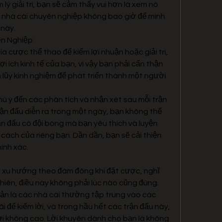
lý giải trí, bạn sẽ cảm thấy vui hơn là xem nó 
 nhà cái chuyên nghiệp không bao giờ để mình 
 này.
ên Nghiệp
a cược thể thao để kiếm lợi nhuận hoặc giải trí, 
i ích kinh tế của bạn, vì vậy bạn phải cẩn thận 
 lũy kinh nghiệm để phát triển thành một người 
hú ý đến các phân tích và nhận xét sau mỗi trận 
trận đấu diễn ra trong một ngày, bạn không thể 
ận đấu có đội bóng mà bạn yêu thích và luyện 
cách của riêng bạn. Dần dần, bạn sẽ cải thiện 
ính xác.
 xu hướng theo đám đông khi đặt cược, nghĩ 
nhiên, điều này không phải lúc nào cũng đúng.
n là các nhà cái thường tập trung vào các 
ãi để kiếm lời, và trong hầu hết các trận đấu này, 
i không cao. Lời khuyên dành cho bạn là không 