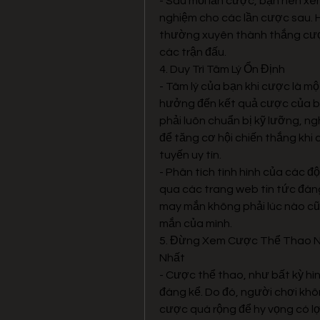
- Sau mỗi lần cược, bạn nên xem
nghiệm cho các lần cược sau. H
thường xuyên thành thắng cược
các trận đấu.
4. Duy Trì Tâm Lý Ổn Định
- Tâm lý của bạn khi cược là m
hưởng đến kết quả cược của bạn
phải luôn chuẩn bị kỹ lưỡng, 
để tăng cơ hội chiến thắng khi 
tuyến uy tín.
- Phân tích tình hình của các đ
qua các trang web tin tức đáng
may mắn không phải lúc nào cũn
mắn của mình.
5. Đừng Xem Cược Thể Thao N
Nhất
- Cược thể thao, như bất kỳ hì
đáng kể. Do đó, người chơi khôn
cược quá rộng để hy vọng có lợ