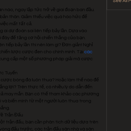
See All 
n nào, ngay lập tức trở về giai đoạn ban đầu. 
bản thân. Giảm thiểu việc quá háo hức để 
việc mất tất cả.
ai dự đoán sai liên tiếp bảy lần. Dựa vào 
 đây để tăng cơ hội chiến thắng của bạn.
n tiếp bảy lần thì nên làm gì? Đơn giản! Nghỉ 
chiến lược cược đen cho chính mình. Tại 
các 
 cung cấp một số phương pháp giải mã cược 
ực Tuyến
o cược bóng đá luôn thua? Hoặc làm thế nào để 
g lợi? Trên thực tế, có nhiều lý do dẫn đến 
cả may mắn. Bạn có thể tham khảo các phương 
i và biến mình từ một người luôn thua trong 
hắng.
Về Trận Đấu
t trận đấu, bạn cần phân tích dữ liệu dựa trên 
 vòng đấu trước, các trận đấu sân nhà và sân 