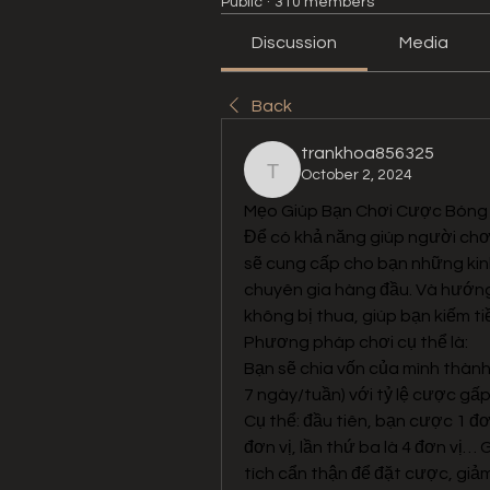
Public
·
310 members
Discussion
Media
Back
trankhoa856325
October 2, 2024
trankhoa856325
Mẹo Giúp Bạn Chơi Cược Bóng
Để có khả năng giúp người chơi
sẽ cung cấp cho bạn những kinh
chuyên gia hàng đầu. Và hướn
không bị thua, giúp bạn kiếm ti
Phương pháp chơi cụ thể là:
Bạn sẽ chia vốn của mình thành 
7 ngày/tuần) với tỷ lệ cược gấp
Cụ thể: đầu tiên, bạn cược 1 đơn
đơn vị, lần thứ ba là 4 đơn vị…
tích cẩn thận để đặt cược, giả