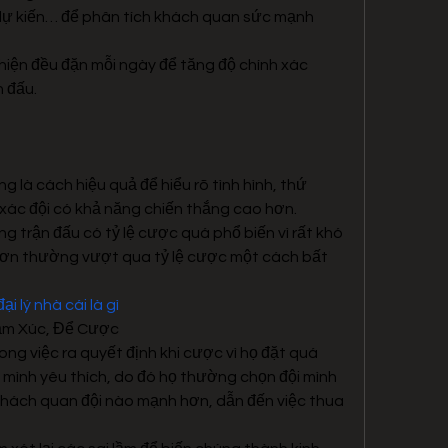
h dự kiến… để phân tích khách quan sức mạnh 
hiện đều đặn mỗi ngày để tăng độ chính xác 
n đấu.
g là cách hiệu quả để hiểu rõ tình hình, thứ 
 xác đội có khả năng chiến thắng cao hơn.
 trận đấu có tỷ lệ cược quá phổ biến vì rất khó 
hơn thường vượt qua tỷ lệ cược một cách bất 
đại lý nhà cái là gì
Cảm Xúc, Để Cược
ong việc ra quyết định khi cược vì họ đặt quá 
mình yêu thích, do đó họ thường chọn đội mình 
khách quan đội nào mạnh hơn, dẫn đến việc thua 