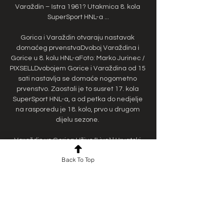
Varaždin – Istra 1961? Utakmica 8. kola 
SuperSport HNL-a ...

Gorica i Varaždin otvaraju nastavak 
domaćeg prvenstvaDvoboj Varaždina i 
Gorice u 8. kolu HNL-aFoto: Marko Jurinec / 
PIXSELLDvobojem Gorice i Varaždina od 15 
sati nastavlja se domaće nogometno 
prvenstvo. Zaostali je to susret 17. kola 
SuperSport HNL-a, a od petka do nedjelje 
na rasporedu je 18. kolo, prvo u drugom 
dijelu sezone. 

Varaždin vs Gorica Uživo [Live] | Hrvatski 
HNL 2023. - YouTube 3:00:07... prijenos 
Back To Top
Varazdin v Gorica Gorica v Varazdin 2023 
Croatian HNL Match GORICA vs VARAŽDIN 
1:1 (1. kolo, SuperSport HNL 23/24). 
MAXSport•29K ...YouTube · sports Today · 23. 
srp 2023.
