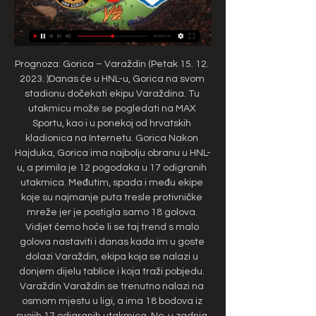
Prognoza: Gorica – Varaždin (Petak 15. 12. 
2023. )Danas će u HNL-u, Gorica na svom 
stadionu dočekati ekipu Varaždina. Tu 
utakmicu može se pogledati na MAX 
Sportu, kao i u ponekoj od hrvatskih 
kladionica na Internetu. Gorica Nakon 
Hajduka, Gorica ima najbolju obranu u HNL-
u, a primila je 12 pogodaka u 17 odigranih 
utakmica. Međutim, spada i među ekipe 
koje su najmanje puta tresle protivničke 
mreže jer je postigla samo 18 golova. 
Vidjet ćemo hoće li se taj trend s malo 
golova nastaviti i danas kada im u goste 
dolazi Varaždin, ekipa koja se nalazi u 
donjem dijelu tablice i koja traži pobjedu. 
Varaždin Varaždin se trenutno nalazi na 
osmom mjestu u ligi, a ima 18 bodova iz 
svojih 17 odigranih utakmica. No, u zadnja 