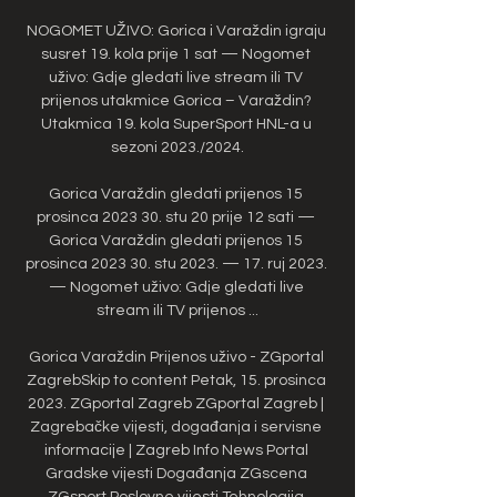
NOGOMET UŽIVO: Gorica i Varaždin igraju 
susret 19. kola prije 1 sat — Nogomet 
uživo: Gdje gledati live stream ili TV 
prijenos utakmice Gorica – Varaždin? 
Utakmica 19. kola SuperSport HNL-a u 
sezoni 2023./2024.

Gorica Varaždin gledati prijenos 15 
prosinca 2023 30. stu 20 prije 12 sati — 
Gorica Varaždin gledati prijenos 15 
prosinca 2023 30. stu 2023. — 17. ruj 2023. 
— Nogomet uživo: Gdje gledati live 
stream ili TV prijenos ...

Gorica Varaždin Prijenos uživo - ZGportal 
ZagrebSkip to content Petak, 15. prosinca 
2023. ZGportal Zagreb ZGportal Zagreb | 
Zagrebačke vijesti, događanja i servisne 
informacije | Zagreb Info News Portal 
Gradske vijesti Događanja ZGscena 
ZGsport Poslovne vijesti Tehnologija 