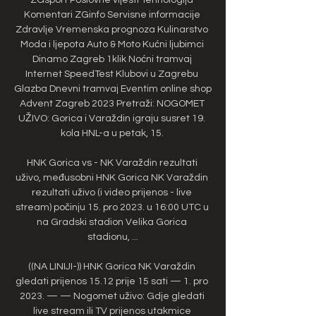
Komentari ZGinfo Servisne informacije 
Zdravlje Vremenska prognoza Kulinarstvo 
Moda i ljepota Auto & Moto Kućni ljubimci 
Dinamo Zagreb 1klik Noćni tramvaj 
Internet SpeedTest Klubovi u Zagrebu 
Glazba Dnevni tramvaj Eventim online shop 
Advent Zagreb 2023 Pretraži: NOGOMET 
UŽIVO: Gorica i Varaždin igraju susret 19. 
kola HNL-a u petak, 15. 

HNK Gorica vs - NK Varaždin rezultati 
uživo, međusobni HNK Gorica NK Varaždin 
rezultati uživo (i video prijenos - live 
stream) počinju 15. pro 2023. u 16:00 UTC u 
na Gradski stadion Velika Gorica 
stadionu, ...

((NA LINIJI-)) HNK Gorica NK Varaždin 
gledati prijenos 15.12 prije 15 sati — 1. pro 
2023. — — Nogomet uživo: Gdje gledati 
live stream ili TV prijenos utakmice 