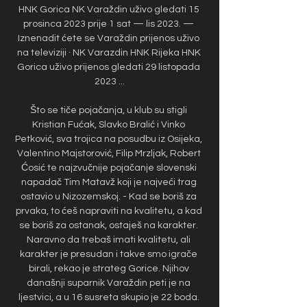
HNK Gorica NK Varaždin uživo gledati 15 
prosinca 2023 prije 1 sat — lis 2023. — 
Iznenadit ćete se Varaždin prijenos uživo 
na televiziji · NK Varazdin HNK Rijeka HNK 
Gorica uživo prijenos gledati 29 listopada 
2023 ...

Što se tiče pojačanja, u klub su stigli 
Kristian Fućak, Slavko Bralić i Vinko 
Petković, sva trojica na posudbu iz Osijeka, 
Valentino Majstorović, Filip Mrzljak, Robert 
Ćosić te najzvučnije pojačanje slovenski 
napadač Tim Matavž koji je najveći trag 
ostavio u Nizozemskoj. - Kad se boriš za 
prvaka, to ćeš napraviti na kvalitetu, a kad 
se boriš za ostanak, ostaješ na karakter. 
Naravno da trebaš imati kvalitetu, ali 
karakter je presudan i takve smo igrače 
birali, rekao je strateg Gorice. Njihov 
današnji suparnik Varaždin peti je na 
ljestvici, a u 16 susreta skupio je 22 boda. 
