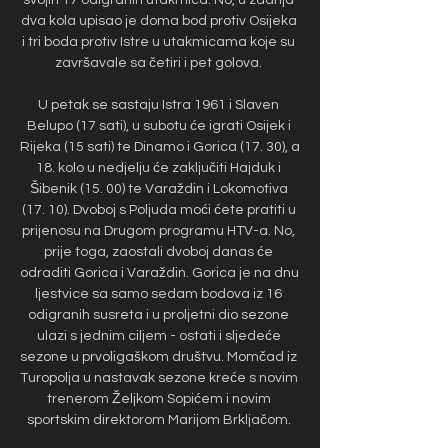
dva kola upisao je doma bod protiv Osijeka 
i tri boda protiv Istre u utakmicama koje su 
završavale sa četiri i pet golova. 

U petak se sastaju Istra 1961 i Slaven 
Belupo (17 sati), u subotu će igrati Osijek i 
Rijeka (15 sati) te Dinamo i Gorica (17. 30), a 
18. kolo u nedjelju će zaključiti Hajduk i 
Šibenik (15. 00) te Varaždin i Lokomotiva 
(17. 10). Dvoboj s Poljuda moći ćete pratiti u 
prijenosu na Drugom programu HTV-a. No, 
prije toga, zaostali dvoboj danas će 
odraditi Gorica i Varaždin. Gorica je na dnu 
ljestvice sa samo sedam bodova iz 16 
odigranih susreta i u proljetni dio sezone 
ulazi s jednim ciljem - ostati i sljedeće 
sezone u prvoligaškom društvu. Momčad iz 
Turopolja u nastavak sezone kreće s novim 
trenerom Željkom Sopićem i novim 
sportskim direktorom Marijom Brkljačom. 
