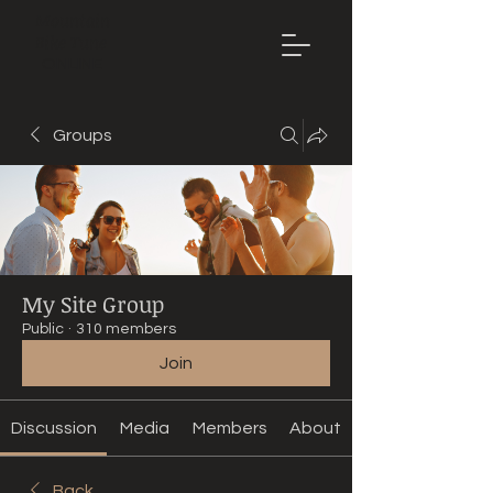
Mountain
Bike Tune
ONLINE
Groups
My Site Group
Public
·
310 members
Join
Discussion
Media
Members
About
Back