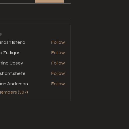
s
nosh Isterio
Follow
b Zulfiqar
Follow
stina Casey
Follow
shant.shete
Follow
t.shete
ian Anderson
Follow
Members (307)