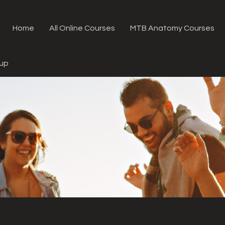
Home
All Online Courses
MTB Anatomy Courses
oup