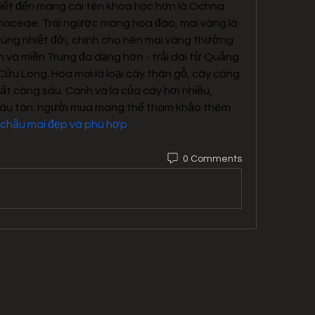
iết đến mang cái tên khoa học hơn là Ochna 
naceae. Trái ngược mang hoa đào, mai vàng là 
ùng nhiệt đới, chính cho nên mai vàng thường 
và miền Trung đa dạng hơn - trải dài từ Quảng 
u Long. Hoa mai là loại cây thân gỗ, cây càng 
ất càng sâu. Cành và lá của cây hơi nhiều, 
à lâu tàn. người mua mang thể tham khảo thêm 
 chậu mai đẹp và phù hợp
.
0 Comments