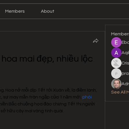
Members
About
Member
Eba
Aqi
hoa mai đẹp, nhiều lộc 
Cri
pra
prashan
Adr
. Hoa nở mỗi dịp Tết tới Xuân về, là điềm lành, 
See All 
, sự may mắn tràn ngập của 1 năm mới. 
phôi 
 miền Bắc chuộng hoa đào chưng Tết thì người 
sở hữu cây mai vàng tinh quái.