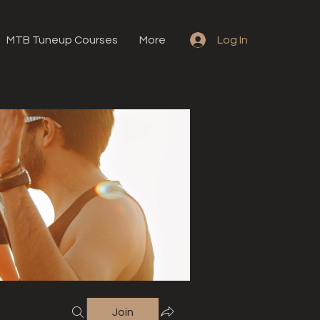
MTB Tuneup Courses
More
Log In
Join