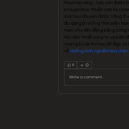
Hoa mai vàng - hay còn được b
Integerrima, thuộc vào họ Och
loài hoa chuyên được trồng ở v
đa dạng ở những tỉnh miền Nam 
Nam cho đến đồng bằng Sông Cử
lâu năm thì rễ càng to và bám đ
nhưng bù lại thì hoa rất đẹp v
về 
những kinh nghiệm lựa chọn
0
Write a comment...