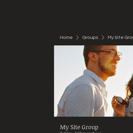
Mountain Bike Tune
ONLINE
Home
Groups
My Site Gr
My Site Group