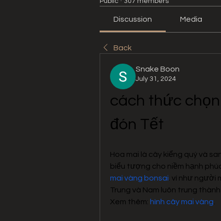
Public
·
307 members
Discussion
Media
Back
Snake Boon
July 31, 2024
cách thức chọn 
đón Tết
Hoa mai là cây kiểng quý và sang
biểu tượng cho niềm hạnh phúc
mai vàng bonsai
. ví như người
Trung và Nam luôn trung thành 
Xem thêm: 
hình cây mai vàng
.