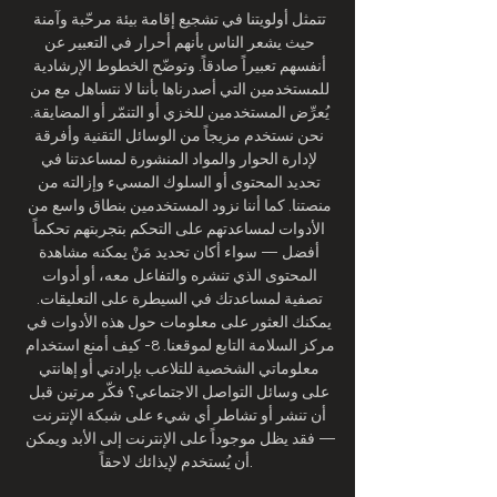
تتمثل أولويتنا في تشجيع إقامة بيئة مرحّبة وآمنة 
حيث يشعر الناس بأنهم أحرار في التعبير عن 
أنفسهم تعبيراً صادقاً. وتوضّح الخطوط الإرشادية 
للمستخدمين التي أصدرناها بأننا لا نتساهل مع من 
يُعرِّض المستخدمين للخزي أو التنمّر أو المضايقة. 
نحن نستخدم مزيجاً من الوسائل التقنية وأفرقة 
لإدارة الحوار والمواد المنشورة لمساعدتنا في 
تحديد المحتوى أو السلوك المسيء وإزالته من 
منصتنا. كما أننا نزود المستخدمين بنطاق واسع من 
الأدوات لمساعدتهم على التحكم بتجربتهم تحكماً 
أفضل — سواء أكان تحديد مَنْ يمكنه مشاهدة 
المحتوى الذي تنشره والتفاعل معه، أو أدوات 
تصفية لمساعدتك في السيطرة على التعليقات. 
يمكنك العثور على معلومات حول هذه الأدوات في 
مركز السلامة التابع لموقعنا. 8- كيف أمنع استخدام 
معلوماتي الشخصية للتلاعب بإرادتي أو إهانتي 
على وسائل التواصل الاجتماعي؟ فكّر مرتين قبل 
أن تنشر أو تشاطر أي شيء على شبكة الإنترنت 
— فقد يظل موجوداً على الإنترنت إلى الأبد ويمكن 
أن يُستخدم لإيذائك لاحقاً. 
