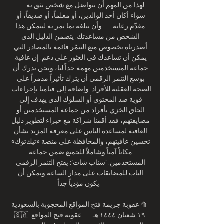
لهذا من المهم أن تتواصَل مع شخص تثق به — 
سواء أكان أحد الوالدين، أو معلماً، أو صديقاً، أو 
مقدّم رعاية — وأن تبلغه بما تمر به ليتمكن هذا 
الشخص من مساعدتك. يتضمن الدليل الذي 
أصدرناه بخصوص منع التنمّر قائمة بالمصادر التي 
يمكن أن تساعدك في العثور على دعم. إن عافية 
جماعة المستخدمين مهمة جداً لنا، ونحن ندرك أن 
بوسع التنمر الرقمي أن يترك تأثيراً مدمراً على 
الصحة العقلية للأفراد. وإضافة إلى قيامنا بإجراءات 
قوية ضد المحتوى أو السلوك الذي يهدف إلى 
الحاق الخزي بأفراد من جماعة المستخدمين أو 
مضايقتهم، فقد أقمنا شراكة مع خبراء لتطوير دليل 
العافية لمساعدة الناس على معرفة المزيد بشأن 
تحسين عافيتهم، والمحافظة على منصة «تيك‌توك» 
مكاناً آمناً وشاملاً للجميع ضمن جماعة 
المستخدمين. ’سناب شات‘: يفتح التنمر الرقمي 
الباب للمضايقات على مدار الساعة ويمكن أن 
يكون مؤذياً جداً. 

عقوبة جريمة فتح المواقع المحجوبة بالسعودية ⟰ 
🇸🇦 ١٩ شعبان ١٤٤٤ هـ — عقوبة فتح المواقع 