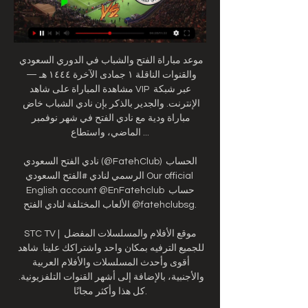
موعد مباراة الفتح والشباب في الدوري السعودي 
والقنوات الناقلة ١ جمادى الآخرة ١٤٤٤ هـ — 
مشاهدة المباراة على شاهد VIP عبر شبكة 
الإنترنت. والجدير بالذكر بإن نادي الشباب خاض 
مباراة ودية مع نادي الفتح في شهر نوفمبر 
الماضي، واستطاع ...

نادي الفتح السعودي (@FatehClub) الحساب 
الرسمي لنادي #الفتح السعودي Our official 
English account @EnFatehclub حساب 
الألعاب المختلفة لنادي الفتح @fatehclubsg.

STC TV | موقع الأفلام والمسلسلات المفضل 
للجميع الترفيه بمكان واحد واشتراكك علينا. شاهد 
أقوى وأحدث المسلسلات والأفلام العربية 
والأجنبية، بالإضافة إلى أشهر القنوات التلفزيونية. 
كل هذا وأكثر مجانًا.
