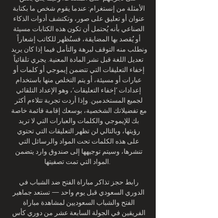
الأمثلة من إنستغرام: عندما يقوم شخص ما بكتابة 
عنوان أو تعليق على صور، وتكتشف أدوات الذكاء 
الصناعي بأنه يُحتمل أن تكون هذه الكتابات مسيئة 
أو يُقصد بها المضايقة، فسنُظهر للكاتب إشعاراً 
ونطلب منه التوقف لبرهة والتأمل فيما إذا كان يريد 
تعديل اللغة قبل نشر المادة المعنية. يجري تلقائياً 
إخفاء التعليقات التي تتضمن إيموجي أو كلمات أو 
عبارات أو مسيئة، أو يتم التخلص منها باستخدام 
إعدادات ’إخفاء التعليقات‘، وهو الإعداد التلقائي 
لجميع المستخدمين. وإذا أردت تجربة تتلاءم أكثر 
مع تفضيلاتك الشخصية، بوسعك إقامة قائمة خاصة 
بك للإيموجي والكلمات والعبارات التي لا تريد 
رؤيتها، وبالتالي لن تظهر التعليقات التي تحتوي 
على هذه الكلمات تحت المواد والرسائل التي 
تنشرها، وسيتم توجيهها إلى صندوق وارد يتضمن 
المواد التي تمت تصفيتها. 

رابط حجز تذاكر مباراة الفتح ضد الشباب في 
الدوري السعودي قبل يوم واحد — تستعد جماهير 
الفتح والشباب السعوديين لمشاهدة مباراة 
الفريقين في الجولة السابعة عشر من دوري كأس 