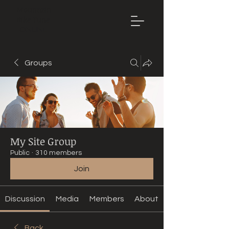
Mountain
Bike Tune
ONLINE
Groups
My Site Group
Public
·
310 members
Join
Discussion
Media
Members
About
Back