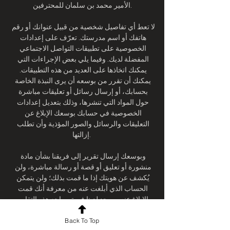
الأمير محمد بن سلمان للمحترفين.

لا تعط أي تفاصيل شخصية من قبيل عنوانك أو رقم 
هاتفك أو اسم مدرستك. تعرّف على إعدادات 
الخصوصية على تطبيقات التواصل الاجتماعي 
المفضلة لديك. وفيما يلي بعض الإجراءات التي 
يمكنك اتخاذها على العديد من هذه التطبيقات. 
يمكنك أن تقرر من بوسعه أن يرى النبذة الخاصة 
بحسابك، أو إرسال رسائل أو تعليقات مباشرة 
حول المواد التي تنشرها، وذلك بتعديل إعدادات 
الخصوصية في حسابك بوسعك الإبلاغ عن 
التعليقات والرسائل والصور المؤذية وأن تطلب 
إزالتها. 

وبوسعك إرسال تقرير إلى فريقنا بشأن مادة 
منشورة أو تعليق أو قصة أو رسالة مباشرة، ولن 
يُكشف عن هويتك إذا ما قمت بذلك؛ ولن يتمكن 
الحساب الذي أبلغت عنه من معرفة أنك قمت 
بالإبلاغ عنه. ويوجد لدينا فريق يراجع هذه التقارير 
على مدار الساعة في جميع أنحاء العالم وبأكثر من 
Back To Top
70 لغة، وسوف نقوم بإزالة أي شيء ينتهك 