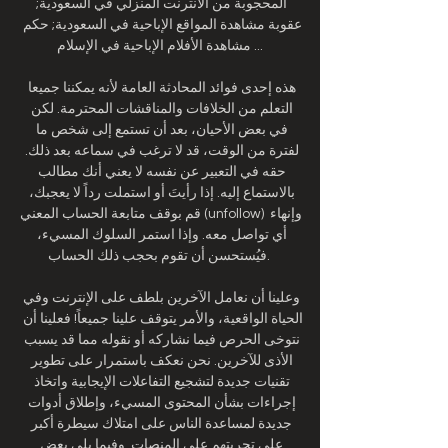
المحجوبة من الانترنت المنزلي في السعودية; 
عقوبة مشاهدة المواقع الإباحية في السعودية; حكم 
مشاهدة الأفلام الإباحية في الإسلام ...

هذه إحدى فوائد المحادثة العامة لأنه يمكننا جميعا 
التعلم من الخلافات والمناقشات المحترمة. لكن 
في بعض الأحيان، بعد أن تستمع إلى شخص ما 
لفترة من الوقت، قد لا ترغب في سماعه بعد ذلك. 
حقه في التعبير عن نفسه لا يعني أنك مطالب 
بالاستماع إليه. إذا رأيتَ أو استملت رداً لا يعجبك، 
قم بوقف متابعة الحساب المعني (unfollow) وإنهاء 
أي تواصل معه. وإذا استمر السلوك المسيء، 
فيُستحسن أن تقوم بحجب ذلك الحساب. 

وعلينا أن نعامل الآخرين بلطف على الإنترنت وفي 
الحياة الواقعية، والأمر يتوقف علينا جميعاً! فعلينا أن 
نتوخى الحرص فيما نشاركه أو نقوله مما قد يسبب 
الأذى للآخرين. نحن نعكف باستمرار على تطوير 
تقنيات جديدة لتشجيع التفاعلات الإيجابية واتخاذ 
إجراءات بشأن المحتوى المسيء، وإطلاق أدوات 
جديدة لمساعدة الناس على امتلاك سيطرة أكبر 
على تجربتهم على المنصات. وفيما يلي بعض 