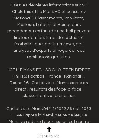
Lisez les dernières informations sur SO 
Choletais et Le Mans FC et consultez 
National 1 Classements, Résultats, 
Meilleurs buteurs et Vainqueurs 
précédents. Les fans de Football peuvent 
lire les derniers titres de l'actualité 
footballistique, des interviews, des 
analyses d'experts et regarder des 
rediffusions gratuites. 

J27 I LE MANS FC - SO CHOLET EN DIRECT 
(19H15) Football · France · National 1, 
Round 16 · Cholet vs Le Mans scores en 
direct , résultats des face-à-face , 
classements et pronostics.

Cholet vs Le Mans 04/11/2022 28 oct. 2023 
— Peu après la demi-heure de jeu, Le 
Mans va réduire l'écart sur un but contre 
son camp. DIRECT · PRO · FORUMS · Accueil 
Fil info Direct Live ...

Back To Top