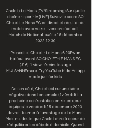
Cholet / Le Mans (TV/Streaming) Sur quelle 
chaîne - sport-tv [LIVE] Suivez le score SO 
Cholet Le Mans FC en direct et résultat du 
match avec notre Livescore football. 
Match de National joué le 15 décembre 
2023 12:30.

Pronostic : Cholet - Le Mans 6:29Ewan 
Hatfout avant SO CHOLET-LE MANS FC 
(J16). 1 view · 9 minutes ago 
MULSANNEmore. Try YouTube Kids. An app 
made just for kids.

De son côté, Cholet est sur une série 
négative dans l'ensemble (1v 0n 4d). La 
prochaine confrontation entre les deux 
équipes le vendredi 15 décembre 2023 
devrait tourner à l'avantage de Le Mans. 
Mais nul doute que Cholet aura à coeur de 
rééquilibrer les débats à domicile. Quand 