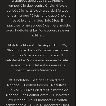
disputées depuis 2018, Le Mans a 
remporté le duel contre Cholet 4 fois, a 
concédé le nul 2 fois et a perdu 2 fois. Le 
Mans a marqué 10 fois tandis que Cholet a 
trouvé le chemin des filets 6 fois. En 
mauvaise forme sur ces 5 derniers matchs 
avec 3 défaite(s), Le Mans voudra relever 
la tête... 

Match Le Mans Cholet Aujourd'hui : TV, 
Streaming et Heure En mauvaise forme 
sur ces 5 derniers matchs avec 3 
défaite(s), Le Mans voudra relever la tête... 
De son côté, Cholet est sur une série 
négative dans l'ensemble ...

SO Choletais - Le Mans FC en direct - 
National 1: Football Scores & Résultats - 
15/12/2023Suivez en direct le match de 
National 1 en Football entre SO Choletais 
et Le Mans FC sur Eurosport. Le match 
commence à 19:30 le 15 décembre 2023. 