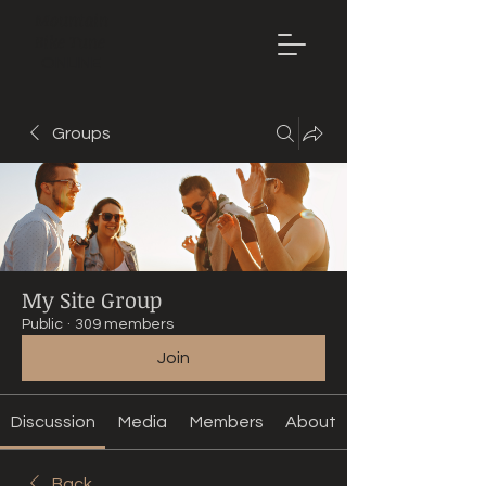
Mountain
Bike Tune
ONLINE
Groups
My Site Group
Public
·
309 members
Join
Discussion
Media
Members
About
Back