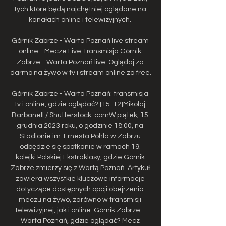
tych które będą najchętniej oglądane na 
kanałach online i telewizyjnych. 

Górnik Zabrze - Warta Poznań live stream 
online - Mecze Live Transmisja Górnik 
Zabrze - Warta Poznań live. Oglądaj za 
darmo na żywo w tv i stream online za free.

Górnik Zabrze - Warta Poznań: transmisja 
tv i online, gdzie oglądać? [15. 12]Mikolaj 
Barbanell / Shutterstock. comW piątek, 15 
grudnia 2023 roku, o godzinie 18:00, na 
Stadionie im. Ernesta Pohla w Zabrzu 
odbędzie się spotkanie w ramach 19. 
kolejki Polskiej Ekstraklasy, gdzie Górnik 
Zabrze zmierzy się z Wartą Poznań. Artykuł 
zawiera wszystkie kluczowe informacje 
dotyczące dostępnych opcji obejrzenia 
meczu na żywo, zarówno w transmisji 
telewizyjnej, jak i online. Górnik Zabrze - 
Warta Poznań, gdzie oglądać? Mecz 