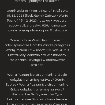
stream – płatnych i za darmo. 

Górnik Zabrze - Warta Poznań NA ŻYWO 
15. 12. 2023 Śledź Górnik Zabrze - Warta 
Poznań 15. 12. 2023 na żywo - livescore, 
zapowiedź, statystyki H2H, najnowsze 
wyniki i więcej informacji na Flashscore.

Górnik Zabrze Warta Poznań mecz - 
artykuły Piłkarze Górnika Zabrze przegrali z 
Wartą Poznań 1:2 w meczu 23. kolejki PKO 
Ekstraklasy. Zabrzanie w Wielkanocny 
Poniedziałek wystąpili w efektownych 
strojach.

Warta Poznań live stream online. Gdzie 
oglądać transmisję na żywo? ﻿Górnik 
Zabrze - Warta Poznań live stream online. 
Gdzie oglądać transmisję na żywo? 
Relacja live Skróty meczów Typy 
bukmacherskie Bonusy bukmacherskie 
Brak danych do wyświetlenia Polecane 