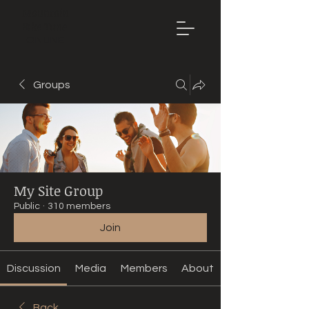
Mountain
Bike Tune
ONLINE
Groups
My Site Group
Public
·
310 members
Join
Discussion
Media
Members
About
Back