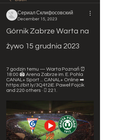
Сериал Склифосовский
December 15, 2023
Górnik Zabrze Warta na 
żywo 15 grudnia 2023
7 godzin temu — Warta Poznań ⏰ 
18:00 🏟️ Arena Zabrze im. E. Pohla 
CANAL+ Sport ... CANAL+ Online ➡️ 
https://bit.ly/3Q4t2iE. Paweł Fojcik 
and 220 others · 󰤥 221.