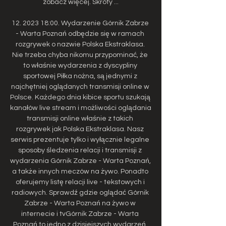
zobacz więcej. Skróty ...

12. 2023 18:00. Wydarzenie Górnik Zabrze 
- Warta Poznań odbędzie się w ramach 
rozgrywek o nazwie Polska Ekstraklasa. 
Nie trzeba chyba nikomu przypominać, że 
to właśnie wydarzenia z dyscypliny 
sportowej Piłka nożna, są jednymi z 
najchętniej oglądanych transmisji online w 
Polsce. Każdego dnia kibice sportu szukają 
kanałów live stream i możliwości oglądania 
transmisji online właśnie z takich 
rozgrywek jak Polska Ekstraklasa. Nasz 
serwis prezentuje tylko i wyłącznie legalne 
sposoby śledzenia relacji i transmisji z 
wydarzenia Górnik Zabrze - Warta Poznań, 
a także innych meczów na żywo. Ponadto 
oferujemy listę relacji live - tekstowych i 
radiowych. Sprawdź gdzie oglądać Górnik 
Zabrze - Warta Poznań na żywo w 
internecie i tvGórnik Zabrze - Warta 
Poznań to jedno z dzisiejszych wydarzeń, 