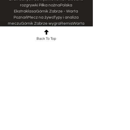
rozgrywki Piłka nożnaPolska 
EkstraklasaGórnik Zabrze - Warta 
PoznańMecz na żywoTypy i analiza 
meczuGórnik Zabrze wygraRemisWarta 
Poznań wygraKanały internetowe 
onlineCanal+OnlinePlayer. plGórnik Zabrze 
Back To Top
- Warta Poznań live. 

Górnik Zabrze - Warta Poznan Live - PKO 
BP Ekstraklasa TNT Sports is your source 
for the latest PKO BP Ekstraklasa match 
updates. Get the full recap of Górnik 
Zabrze - Warta Poznan, complete with 
stats and ...

Oglądaj Górnik Zabrze - Warta Poznań na 
żywo legalnie w internecie online i tv dzięki 
legalnej transmisji za pośrednictwem live 
stream za darmo. Sprawdź gdzie i jak 
oglądać Górnik Zabrze - Warta Poznań. 
﻿Górnik Zabrze - Warta Poznań na żywo - 