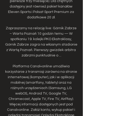
pierwsze trzy miesiące). Dla chętnych 
dostępny jest również pakiet kanałów 
Eleven Sports i Polsat Sport Premium za 
dodatkowe 20 zł. 

Zapraszamy na relację live: Górnik Zabrze 
– Warta Poznań 10 godzin temu — W 
spotkaniu 19. kolejki PKO Ekstraklasy, 
Górnik Zabrze zagra na własnym stadionie 
z Wartą Poznań. Pierwszy gwizdek arbitra 
zabrzmi punktualnie o ...

Platforma Canal+online umożliwia 
korzystanie z transmisji zarówno na stronie 
internetowej (komputer), jak i w aplikacji 
mobilnej (smartfony, tablety) oraz na 
różnych urządzeniach (Samsung, LG 
webOS, Android TV, Google TV, 
Chromecast, Apple TV, Fire TV, AirPlay). 
Więcej informacji dostępnych jest pod 
Canal+online. Załóż konto, wykup pakiet i 
oglądaj transmisje! Oglądaj Ekstraklasę 