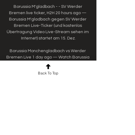
Borussia M'gladbach - - SV Werder 
Bremen live ticker, H2H 20 hours ago — 
Borussia M'gladbach gegen SV Werder 
Bremen Live-Ticker (und kostenlos 
Übertragung Video Live-Stream sehen im 
Internet) startet am 15. Dez.

Borussia Monchengladbach vs Werder 
Bremen Live 1 day ago — Watch Borussia 
Monchengladbach vs Werder Bremen live 
streaming where a 3-1 home win is 
Back To Top
predicted in the Bundesliga.
0
0
Write a comment...