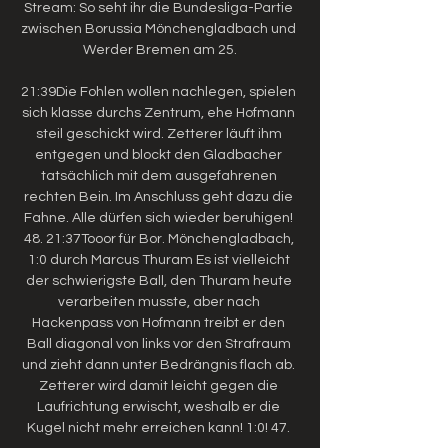
Stream: So seht ihr die Bundesliga-Partie 
zwischen Borussia Mönchengladbach und 
Werder Bremen am 25.

21:39Die Fohlen wollen nachlegen, spielen 
sich klasse durchs Zentrum, ehe Hofmann 
steil geschickt wird. Zetterer läuft ihm 
entgegen und blockt den Gladbacher 
tatsächlich mit dem ausgefahrenen 
rechten Bein. Im Anschluss geht dazu die 
Fahne. Alle dürfen sich wieder beruhigen! 
48. 21:37Tooor für Bor. Mönchengladbach, 
1:0 durch Marcus Thuram Es ist vielleicht 
der schwierigste Ball, den Thuram heute 
verarbeiten musste, aber nach 
Hackenpass von Hofmann treibt er den 
Ball diagonal von links vor den Strafraum 
und zieht dann unter Bedrängnis flach ab. 
Zetterer wird damit leicht gegen die 
Laufrichtung erwischt, weshalb er die 
Kugel nicht mehr erreichen kann! 1:0! 47. 
