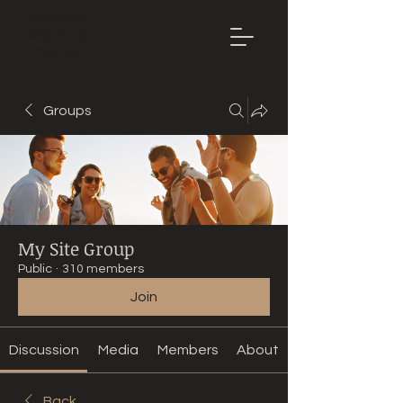
Mountain
Bike Tune
ONLINE
Groups
My Site Group
Public
·
310 members
Join
Discussion
Media
Members
About
Back