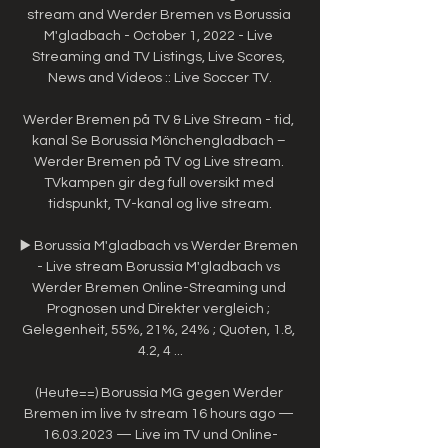
stream and Werder Bremen vs Borussia 
M'gladbach - October 1, 2022 - Live 
Streaming and TV Listings, Live Scores, 
News and Videos :: Live Soccer TV.

Werder Bremen på TV & Live Stream - tid, 
kanal Se Borussia Mönchengladbach – 
Werder Bremen på TV og Live stream. 
TVkampen gir deg full oversikt med 
tidspunkt, TV-kanal og live stream.

▶️ Borussia M'gladbach vs Werder Bremen 
- Live stream Borussia M'gladbach vs 
Werder Bremen Online-Streaming und 
Prognosen und Direkter vergleich ; 
Gelegenheit, 55%, 21%, 24% ; Quoten, 1.8, 
4.2, 4 ...

(Heute==) Borussia MG gegen Werder 
Bremen im live tv stream 16 hours ago — 
16.03.2023 — Live im TV und Online-