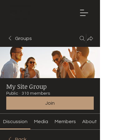
Mountain
Bike Tune
ONLINE
Groups
My Site Group
Public
·
310 members
Join
Discussion
Media
Members
About
Back