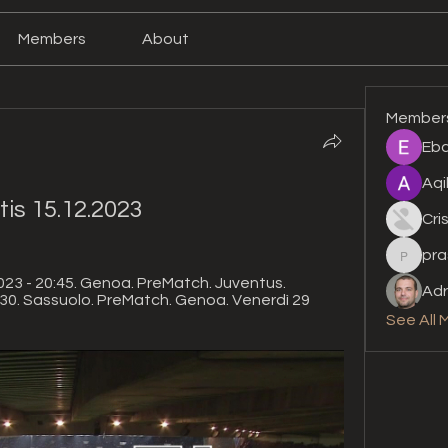
Members
About
Member
Eba
Aqi
is 15.12.2023
Cri
pra
prashan
23 - 20:45. Genoa. PreMatch. Juventus. 
Adr
30. Sassuolo. PreMatch. Genoa. Venerdì 29 
See All 