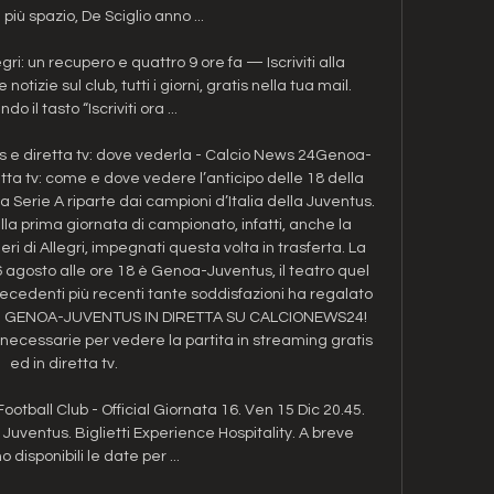
 più spazio, De Sciglio anno ...

ri: un recupero e quattro 9 ore fa — Iscriviti alla 
izie sul club, tutti i giorni, gratis nella tua mail. 
o il tasto “Iscriviti ora ...

 e diretta tv: dove vederla - Calcio News 24Genoa-
tta tv: come e dove vedere l’anticipo delle 18 della 
Serie A riparte dai campioni d’Italia della Juventus. 
a prima giornata di campionato, infatti, anche la 
 di Allegri, impegnati questa volta in trasferta. La 
agosto alle ore 18 è Genoa-Juventus, il teatro quel 
recedenti più recenti tante soddisfazioni ha regalato 
EGUI GENOA-JUVENTUS IN DIRETTA SU CALCIONEWS24! 
i necessarie per vedere la partita in streaming gratis 
ed in diretta tv. 

otball Club - Official Giornata 16. Ven 15 Dic 20.45. 
 Juventus. Biglietti Experience Hospitality. A breve 
 disponibili le date per ...
