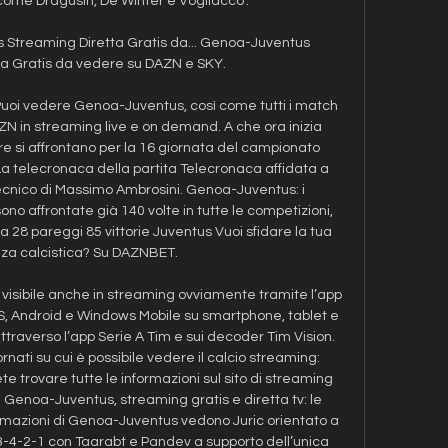
come Dragusin, De Winter e Vogliacco". 

treaming Diretta Gratis da... Genoa-Juventus 
a Gratis da vedere su DAZN e SKY.

Puoi vedere Genoa-Juventus, così come tutti i match 
ZN in streaming live e on demand. A che ora inizia 
si affrontano per la 16 giornata del campionato 
a telecronaca della partita Telecronaca affidata a 
cnico di Massimo Ambrosini. Genoa-Juventus: i 
o affrontate già 140 volte in tutte le competizioni, 
oa 28 pareggi 85 vittorie Juventus Vuoi sfidare la tua 
a calcistica? Su DAZNBET. 

rà visibile anche in streaming ovviamente tramite l’app 
iOS, Android e Windows Mobile su smartphone, tablet e 
 attraverso l’app Serie A Tim e sui decoder Tim Vision. 
iornati su cui è possibile vedere il calcio streaming: 
e trovare tutte le informazioni sul sito di streaming 
 Genoa-Juventus, streaming gratis e diretta tv: le 
formazioni di Genoa-Juventus vedono Juric orientato a 
3-4-2-1 con Taarabt e Pandev a supporto dell’unica 