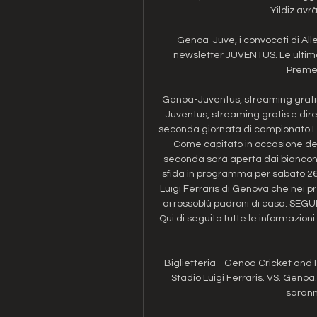
Yildiz avrà
Genoa-Juve, i convocati di Alleg
newsletter JUVENTUS. Le ultime not
Premend
Genoa-Juventus, streaming gratis
Juventus, streaming gratis e dire
seconda giornata di campionato La 
Come capitato in occasione dell
seconda sarà aperta dai bianconeri
sfida in programma per sabato 26 
Luigi Ferraris di Genova che nei p
ai rossoblù padroni di casa. S
Qui di seguito tutte le informazion
Biglietteria - Genoa Cricket and Fo
Stadio Luigi Ferraris. VS. Genoa.
saranno