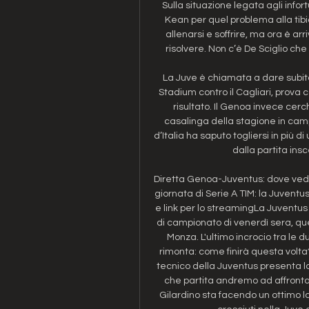
Sulla situazione legata agli info
Kean per quel problema alla tibi
allenarsi e soffrire, ma ora è ar
risolvere. Non c’è De Sciglio che 
La Juve è chiamata a dare subito c
Stadium contro il Cagliari, prova c
risultato. Il Genoa invece cerch
casalinga della stagione in camp
d’Italia ha saputo togliersi in più d
dalla partita insc
Diretta Genoa-Juventus: dove vede
giornata di Serie A TIM: la Juventu
e link per lo streamingLa Juventus
di campionato di venerdì sera, que
Monza. L'ultimo incrocio tra le du
rimonta: come finirà questa volta? 
tecnico della Juventus presenta la 
che partita andremo ad affrontar
Gilardino sta facendo un ottimo l