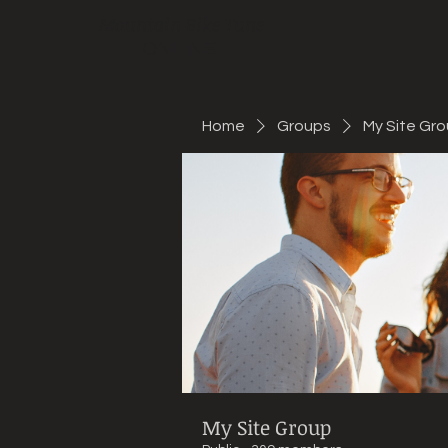
Mountain Bike Tune
ONLINE
Home
Groups
My Site Gr
My Site Group