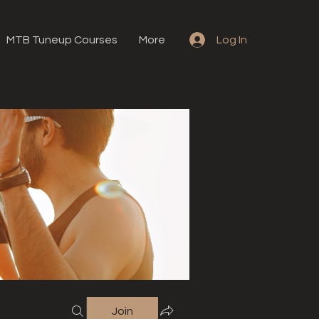
MTB Tuneup Courses
More
Log In
Join