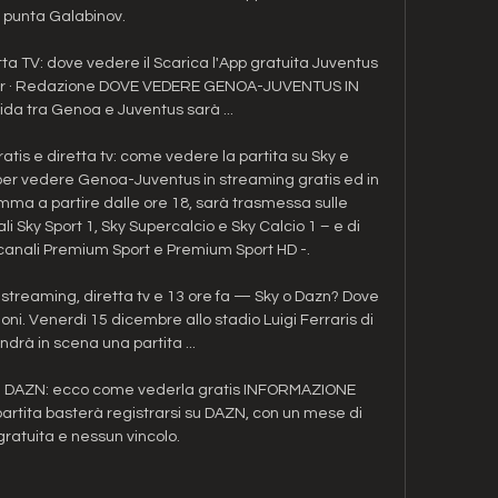
punta Galabinov. 

a TV: dove vedere il Scarica l'App gratuita Juventus 
etter · Redazione DOVE VEDERE GENOA-JUVENTUS IN 
ida tra Genoa e Juventus sarà ...

is e diretta tv: come vedere la partita su Sky e 
er vedere Genoa-Juventus in streaming gratis ed in 
ramma a partire dalle ore 18, sarà trasmessa sulle 
i Sky Sport 1, Sky Supercalcio e Sky Calcio 1 – e di 
anali Premium Sport e Premium Sport HD -. 

treaming, diretta tv e 13 ore fa — Sky o Dazn? Dove 
ni. Venerdì 15 dicembre allo stadio Luigi Ferraris di 
rà in scena una partita ...

u DAZN: ecco come vederla gratis INFORMAZIONE 
artita basterà registrarsi su DAZN, con un mese di 
gratuita e nessun vincolo.