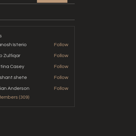
s
nosh Isterio
Follow
b Zulfiqar
Follow
stina Casey
Follow
shant.shete
Follow
t.shete
ian Anderson
Follow
Members (309)