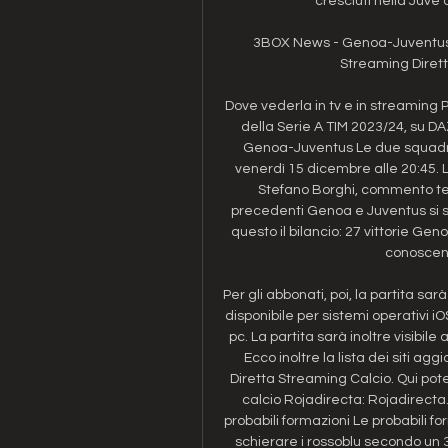
cresciuti nella Juve 
3BOX News - Genoa-Juventus S
Streaming Dirett
Dove vederla in tv e in streaming 
della Serie A TIM 2023/24, su DA
Genoa-Juventus Le due squadre 
venerdì 15 dicembre alle 20:45. L
Stefano Borghi, commento te
precedenti Genoa e Juventus si son
questo il bilancio: 27 vittorie Gen
conoscenz
Per gli abbonati, poi, la partita sa
disponibile per sistemi operativi 
pc. La partita sarà inoltre visibile
Ecco inoltre la lista dei siti agg
Diretta Streaming Calcio. Qui potet
calcio Rojadirecta: Rojadirecta.
probabili formazioni Le probabili 
schierare i rossoblu secondo un 