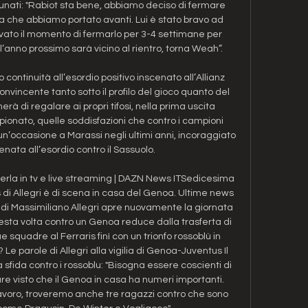
rtunati: "Rabiot sta bene, abbiamo deciso di fermare 
a che abbiamo portato avanti. Lui è stato bravo ad 
rivato il momento di fermarlo per 3-4 settimane per 
l’anno prossimo sarà vicino al rientro, torna Weah”. 

ontinuità all’esordio positivo inscenato all’Allianz 
onvincente tanto sotto il profilo del gioco quanto del 
erà di regalare ai propri tifosi, nella prima uscita 
ionato, quelle soddisfazioni che contro i campioni 
i un’occasione a Marassi negli ultimi anni, incoraggiato 
enata all’esordio contro il Sassuolo. 

rla in tv e live streaming | DAZN News ITSedicesima 
s di Allegri è di scena in casa del Genoa. Ultime news 
 di Massimiliano Allegri apre nuovamente la giornata 
sta volta contro un Genoa reduce dalla trasferta di 
e squadre al Ferraris finì con un trionfo rossoblù in 
Le parole di Allegri alla vigilia di Genoa-Juventus Il 
sfida contro i rossoblu: "Bisogna essere coscienti di 
e visto che il Genoa in casa ha numeri importanti. 
avoro, troveremo anche tre ragazzi contro che sono 