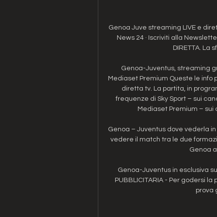
Genoa Juve streaming LIVE e dirett
News 24 · Iscriviti alla Newsl
DIRETTA. La sf
Genoa-Juventus, streaming grat
Mediaset Premium Queste le info p
diretta tv. La partita, in prog
frequenze di Sky Sport – sui canal
Mediaset Premium – sui c
Genoa – Juventus dove vederla in s
vedere il match tra le due formazio
Genoa and
Genoa-Juventus in esclusiva s
PUBBLICITARIA - Per godersi la p
prova 