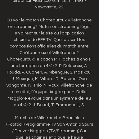
direct sur Flashscore. fr: 28. 11. PSG - 
Newcastle, 29. 

Où voir le match Châteauroux Villefranche 
en streaming? Match en streaming légal 
en direct sur le site ou l'application 
officielle de FFF TV. Quelles sont les 
compositions officielles du match entre 
Châteauroux et Villefranche? 
Châteauroux: le coach M. Flachez a choisi 
une formation en 4-4-2: P. Delecroix, A. 
Fouda, P. Ouaneh, A. Mbengue, S. Mazikou, 
J. Mexique, M. Viltard, R. Basque, Opa 
Sanganté, N. Thio, N. Roux. Villefranche: de 
son côté, l'équipe dirigée par H. Della 
Maggiore évolue dans un système de jeu 
en 4-4-2: J. Bouet, T. Emmanuelli, S. 

Matchs de Villefranche Beaujolais 
(Football) Programme TV San Antonio Spurs 
/ Denver Nuggets (TV/Streaming) Sur 
quelles chaînes et à quelle heure 