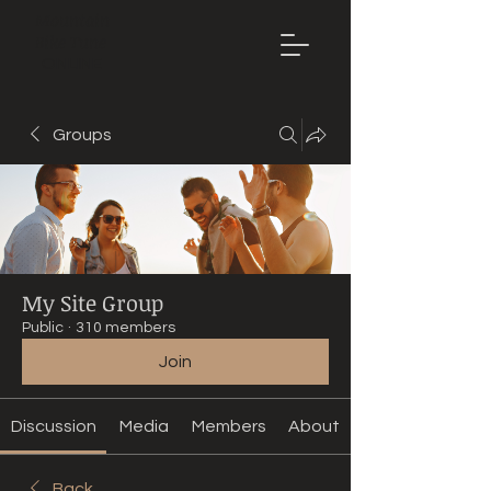
Mountain
Bike Tune
ONLINE
Groups
My Site Group
Public
·
310 members
Join
Discussion
Media
Members
About
Back