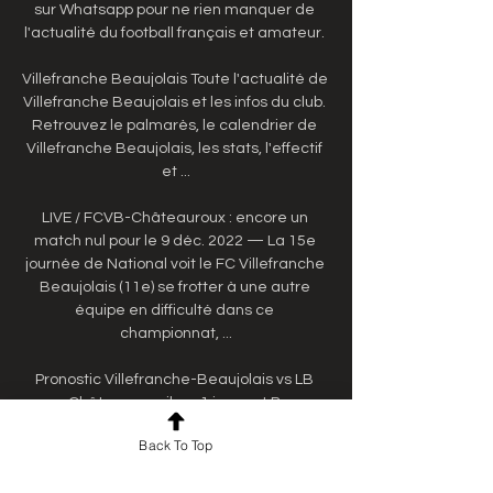
sur Whatsapp pour ne rien manquer de 
l'actualité du football français et amateur. 

Villefranche Beaujolais Toute l'actualité de 
Villefranche Beaujolais et les infos du club. 
Retrouvez le palmarès, le calendrier de 
Villefranche Beaujolais, les stats, l'effectif 
et ...

LIVE / FCVB-Châteauroux : encore un 
match nul pour le 9 déc. 2022 — La 15e 
journée de National voit le FC Villefranche 
Beaujolais (11e) se frotter à une autre 
équipe en difficulté dans ce 
championnat, ...

Pronostic Villefranche-Beaujolais vs LB 
Châteauroux il y a 1 jour — LB 
Châteauroux a encaissé un but lors de 
Back To Top
chacun de leurs 11 derniers matchs dans 
le tournoi National. Pari:Villefranche-