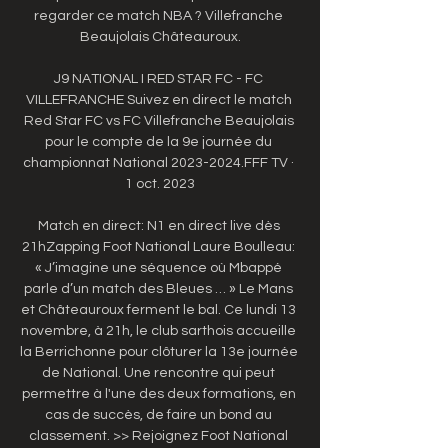
regarder ce match NBA ? Villefranche 
Beaujolais Châteauroux.

J9 NATIONAL I RED STAR FC - FC 
VILLEFRANCHE Suivez en direct le match 
Red Star FC vs FC Villefranche Beaujolais 
pour le compte de la 9e journée du 
championnat National 2023-2024.FFF TV · 
1 oct. 2023

Match en direct: N1 en direct live dès 
21hZapping Foot National Laure Boulleau: 
« J’imagine une séquence où Mbappé 
parle d’un match des Bleues … » Le Mans 
et Châteauroux ferment le bal. Ce lundi 13 
novembre, à 21h, le club sarthois accueille 
la Berrichonne pour clôturer la 13e journée 
de National. Une rencontre qui peut 
permettre à l'une des deux formations, en 
cas de succès, de faire un bond au 
classement. >> Rejoignez Foot National 