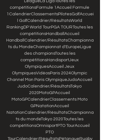
LeagueLa LigaToutes les 
compétitionsFormule 1Accueil Formule 
1CalendrierClassementsPilotesGolfAccuei
l GolfCalendrier/RésultatsWorld 
RankingDP World TourPGA TOURToutes les 
compétitionsHandballAccueil 
HandballCalendrier/RésultatsChampionna
ts du MondeChampionnat d'EuropeLigue 
des championsToutes les 
compétitionsHandisportJeux 
OlympiquesAccueil Jeux 
OlympiquesVidéosParis 2024Olympic 
Channel Mon Paris OlympiqueJudoAccueil 
JudoCalendrier/RésultatsTokyo 
2020MotoGPAccueil 
MotoGPCalendrierClassements Moto 
GPNatationAccueil 
NatationCalendrier/RésultatsChampionna
ts du mondeTokyo 2020Toutes les 
compétitionsOmnisportPTO TourAccueil 
PTO 
TourCalendrier/RésultatsPétanqueRugby