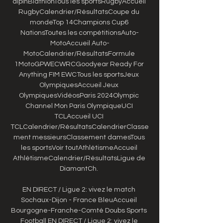
alpinBiathlonTous les sportsRugbyAccueil 
RugbyCalendrier/RésultatsCoupe du 
mondeTop 14Champions Cup6 
NationsToutes les compétitionsAuto-
MotoAccueil Auto-
MotoCalendrier/RésultatsFormule 
1MotoGPWECWRCGoodyear Ready For 
Anything FIM EWCTous les sportsJeux 
OlympiquesAccueil Jeux 
OlympiquesVidéosParis 2024Olympic 
Channel Mon Paris OlympiqueUCI 
TCLAccueil UCI 
TCLCalendrier/RésultatsCalendrierClasse
ment messieursClassement damesTous 
les sportsVoir toutAthlétismeAccueil 
AthlétismeCalendrier/RésultatsLigue de 
DiamantCh. 

EN DIRECT / Ligue 2: vivez le match 
Sochaux-Dijon - France BleuAccueil 
Bourgogne-Franche-Comté Doubs Sports 
Football EN DIRECT / Ligue 2: vivez le 