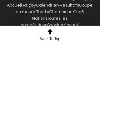
Accueil RugbyCalendrier/RésultatsCoupe 
du mondeTop 14Champions Cup6 
NationsToutes les 
compétitionsSnookerAccueil 
SnookerCalendrier/RésultatsNorthern 
Ireland OpenMastersTous les 
Back To Top
championnatsSpeedwayAccueil 
SpeedwayCalendrierClassementsSports 
d'hiverAccueil Sports 
d'hiverCalendrier/RésultatsPékin 2022Ski 
alpinBiathlonTous les sportsSports 
universitairesAccueil Sports 
universitairesCalendrier/RésultatsSurfTen
nisAccueil 
TennisCalendrier/RésultatsCalendrier 
ATPCalendrier WTAToutes les 
compétitionsTriathlonAccueil 
TriathlonCalendrier/RésultatsPTO 
TourTokyo 2020UCI TCLAccueil UCI 
TCLCalendrier/RésultatsCalendrierClasse
ment messieursClassement 