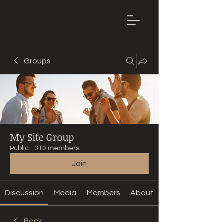
Mountain
Bike Tune
ONLINE
Groups
My Site Group
Public
·
310 members
Join
Discussion
Media
Members
About
Back