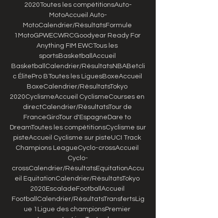
2020Toutes les compétitionsAuto-
MotoAccueil Auto-
MotoCalendrier/RésultatsFormule 
1MotoGPWECWRCGoodyear Ready For 
Anything FIM EWCTous les 
sportsBasketballAccueil 
BasketballCalendrier/RésultatsNBABetcli
c ÉlitePro BToutes les LiguesBoxeAccueil 
BoxeCalendrier/RésultatsTokyo 
2020CyclismeAccueil CyclismeCourses en 
directCalendrier/RésultatsTour de 
FranceGiroTour d'EspagneDare to 
DreamToutes les compétitionsCyclisme sur 
pisteAccueil Cyclisme sur pisteUCI Track 
Champions LeagueCyclo-crossAccueil 
Cyclo-
crossCalendrier/RésultatsEquitationAccu
eil EquitationCalendrier/RésultatsTokyo 
2020EscaladeFootballAccueil 
FootballCalendrier/RésultatsTransfertsLig
ue 1Ligue des championsPremier 