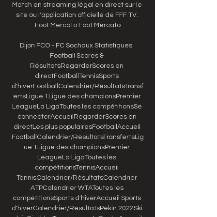
Match en streaming légal en direct sur le 
site ou l'application officielle de FFF TV. 
Foot Mercato Foot Mercato

Dijon FCO - FC Sochaux Statistiques: 
Football Scores & 
RésultatsRegarderScores en 
directFootballTennisSports 
d'hiverFootballCalendrier/RésultatsTransf
ertsLigue 1Ligue des championsPremier 
LeagueLa LigaToutes les compétitionsSe 
connecterAccueilRegarderScores en 
directLes plus populairesFootballAccueil 
FootballCalendrier/RésultatsTransfertsLig
ue 1Ligue des championsPremier 
LeagueLa LigaToutes les 
compétitionsTennisAccueil 
TennisCalendrier/RésultatsCalendrier 
ATPCalendrier WTAToutes les 
compétitionsSports d'hiverAccueil Sports 
d'hiverCalendrier/RésultatsPékin 2022Ski 