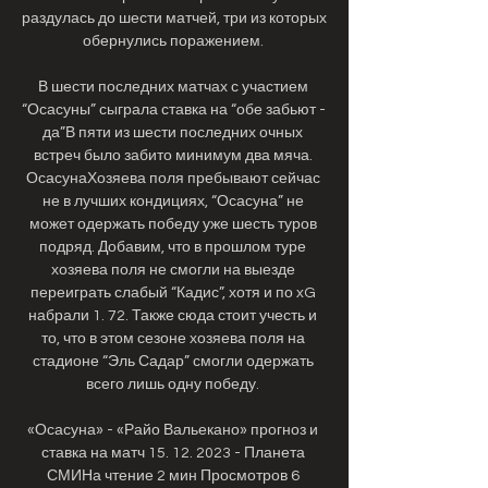
раздулась до шести матчей, три из которых 
обернулись поражением. 

В шести последних матчах с участием 
“Осасуны” сыграла ставка на “обе забьют - 
да”В пяти из шести последних очных 
встреч было забито минимум два мяча. 
ОсасунаХозяева поля пребывают сейчас 
не в лучших кондициях, “Осасуна” не 
может одержать победу уже шесть туров 
подряд. Добавим, что в прошлом туре 
хозяева поля не смогли на выезде 
переиграть слабый “Кадис”, хотя и по xG 
набрали 1. 72. Также сюда стоит учесть и 
то, что в этом сезоне хозяева поля на 
стадионе “Эль Садар” смогли одержать 
всего лишь одну победу. 

«Осасуна» - «Райо Вальекано» прогноз и 
ставка на матч 15. 12. 2023 - Планета 
СМИНа чтение 2 мин Просмотров 6 