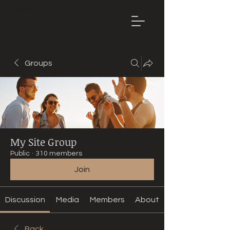
Mountain
Bike Tune
ONLINE
Groups
My Site Group
Public
·
310 members
Join
Discussion
Media
Members
About
Back