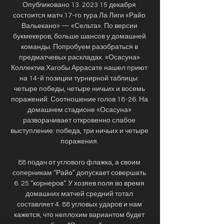
Опубликовано 13. 2023 15 декабря 
состоится матч 17-го тура Ла Лиги «Райо 
Вальекано» — «Сельта». По версии 
букмекеров, больше шансов у домашней 
команды. Попробуем разобраться в 
предматчевых раскладах. «Осасуна» 
Коллектив Хагобы Аррасате нашел приют 
на 14-й позиции турнирной таблицы: 
четыре победы, четыре ничьих и восемь 
поражений. Соотношение голов 18-26. На 
домашнем стадионе «Осасуна» 
разворачивает откровенно слабое 
выступление: победа, три ничьих и четыре 
поражения. 

88 подач от углового флажка, а своим 
соперникам “Райо” допускает совершать 
6. 25 “корнеров”. У хозяев поля во время 
домашних матчей средний тотал 
составляет 4. 88 угловых ударов и нам 
кажется, что неплохим вариантом будет 