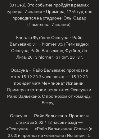
(UTC+3). Это событие пройдёт в рамках 
турнира: Испания - Примера, 17-й тур, оно 
проводится на стадионе: Эль-Садар 
(Памплона, Испания). 

Канал о Футболе Осасуна - Райо 
Вальекано 3:1 - hlamer 3:51Теги видео: 
Осасуна, Райо Вальекано, Футбол, Ла 
Лига, 2013.hlamer · 31 окт. 2013 г.

Осасуна – Райо Вальекано прогноз на 
матч 15.12.23 3 часа назад — 15.12.23 
пройдет матч Чемпионат Испании: 
Примера в котором встретятся Осасуна и 
Райо Вальекано. С прогнозом от команды 
Бетру, ...

Осасуна — Райо Вальекано. Прогноз и 
ставка за 2.02 / 12 часов назад — 
«Осасуна» — «Райо Вальекано». Ставка (к. 
2.02) и прогноз на чемпионат Испании 15 