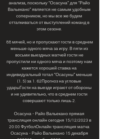
анализа, поскольку “Осасуна” для “Райо 
Вальекано” является не самым удобным 
соперником, но мы все же будем 
отталкиваться от выступлений команд в 
этом сезоне. 

88 мячей, но и пропускают гости в среднем 
меньше одного мяча за игру. В пяти из 
восьми выездных матчей гости не 
пропустили ни одного мяча и поэтому нам 
кажется хорошей ставка на 
индивидуальный тотал “Осасуны” меньше 
(1. 5) за 1. 62Прогноз на угловые 
ударыГости на выезде играют от обороны 
и не удивительно, что в среднем гости 
совершают только лишь 2. 

Осасуна - Райо Вальекано прямая 
трансляция онлайн сегодня 15/12/2023 в 
20:00 ФутболОнлайн трансляция матча 
Осасуна - Райо Вальекано 15 декабря 