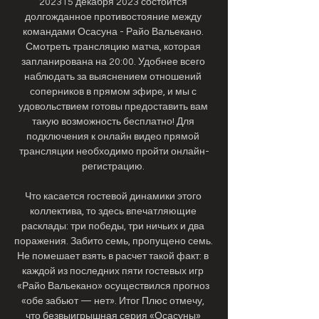
202315 декабря 2023 состоится 
долгожданное противостояние между 
командами Осасуна - Райо Вальекано. 
Смотреть трансляцию матча, которая 
запланирована на 20:00. Удобнее всего 
наблюдать за выяснением отношений 
соперников в прямом эфире, и мы с 
удовольствием готовы предоставить вам 
такую возможность бесплатно! Для 
подключения к онлайн видео прямой 
трансляции необходимо пройти онлайн-
регистрацию. 

Что касается гостевой динамики этого 
коллектива, то здесь впечатляющие 
расклады: три победы, три ничьих и два 
поражения. Забито семь, пропущено семь. 
Не помешает взять в расчет такой факт: в 
каждой из последних пяти гостевых игр 
«Райо Вальекано» осуществился прогноз 
«обе забьют — нет». Итог Плюс отмечу, 
что безвыигрышная серия «Осасуны» 