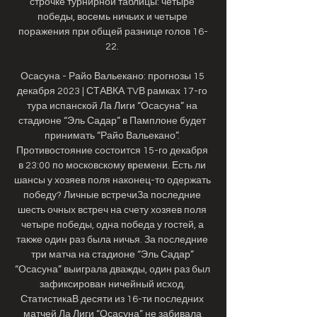
строчке турнирной таблицы: четыре 
победы, восемь ничьих и четыре 
поражения при общей разнице голов 16-
22. 

Осасуна - Райо Вальекано: прогнозы 15 
декабря 2023 | СТАВКА TVВ рамках 17-го 
тура испанской Ла Лиги “Осасуна” на 
стадионе “Эль Садар” в Памплоне будет 
принимать “Райо Вальекано”. 
Противостояние состоится 15-го декабря 
в 23:00 по московскому времени. Есть ли 
шансы у хозяев поля наконец-то одержать 
победу? Личные встречиЗа последние 
шесть очных встреч на счету хозяев поля 
четыре победы, одна победа у гостей, а 
также один раз была ничья. За последние 
три матча на стадионе “Эль Садар” 
“Осасуна” выиграла дважды, один раз был 
зафиксирован ничейный исход. 
СтатистикаВ десяти из 16-ти последних 
матчей Ла Лиги “Осасуна” не забивала 