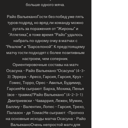
больше одного мяча. 

Райо ВальеканоГости без побед уже пять 
туров подряд, но вряд ли команду можно 
ругать за поражения от “Жироны” и 
“Атлетика”, в тоже время “Райо” удалось 
набрать по одному очку в матчах с 
“Реалом” и “Барселоной”. К предстоящему 
матчу гости подходят с более позитивным 
настроем, чем соперник. 
Ориентировочные составы на матч 
Осасуна - Райо Вальекано:"Осасуна" (4-3-
3): Эррера - Аресо, Гарсия, Гарсия, Круз - 
Гомес, Торро, Орес - Авилья, Будимир, 
ГарсияНе сыграют: Барха, Мохика, Пенья 
(все - травма)“Райо Вальекано” (4-2-3-1): 
Дмитриевски - Чаваррия, Лежен, Мумин, 
Баллиу - Валентин, Лопес - Гарсия, Трехо, 
Палазон - де ТомасНе сыграют: -Прогноз 
на основные исходы матча Осасуна - Райо 
ВальеканоОчень непростой матч для 